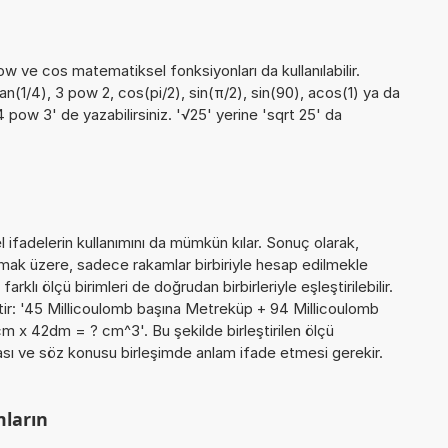
pow ve cos matematiksel fonksiyonları da kullanılabilir.
tan(1/4), 3 pow 2, cos(pi/2), sin(π/2), sin(90), acos(1) ya da
4 pow 3' de yazabilirsiniz. '√25' yerine 'sqrt 25' da
ifadelerin kullanımını da mümkün kılar. Sonuç olarak,
ak üzere, sadece rakamlar birbiriyle hesap edilmekle
lı ölçü birimleri de doğrudan birbirleriyle eşleştirilebilir.
tir: '45 Millicoulomb başına Metreküp + 94 Millicoulomb
 x 42dm = ? cm^3'. Bu şekilde birleştirilen ölçü
yması ve söz konusu birleşimde anlam ifade etmesi gerekir.
mların