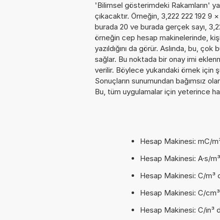
'Bilimsel gösterimdeki Rakamların' yan
çıkacaktır. Örneğin, 3,222 222 192 9
×
burada 20 ve burada gerçek sayı, 3,22
örneğin cep hesap makinelerinde, kiş
yazıldığını da görür. Aslında, bu, ço
sağlar. Bu noktada bir onay imi eklen
verilir. Böylece yukarıdaki örnek içi
Sonuçların sunumundan bağımsız olar
Bu, tüm uygulamalar için yeterince ha
Hesap Makinesi: mC/m³
Hesap Makinesi: A·s/m
Hesap Makinesi: C/m³ 
Hesap Makinesi: C/cm³
Hesap Makinesi: C/in³ 