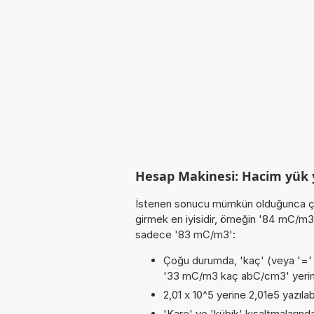
Hesap Makinesi: Hacim yük
İstenen sonucu mümkün olduğunca ça
girmek en iyisidir, örneğin '84 mC
sadece '83 mC/m3':
Çoğu durumda, 'kaç' (veya '=' / '
'33 mC/m3 kaç abC/cm3' yeri
2,01 x 10^5 yerine 2,01e5 yazılab
'Kare' ve 'kübik' kısaltmalarında