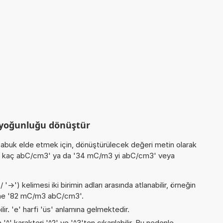
 yoğunluğu dönüştür
buk elde etmek için, dönüştürülecek değeri metin olarak
/m3 kaç abC/cm3' ya da '34 mC/m3 yi abC/cm3' veya
->') kelimesi iki birimin adları arasında atlanabilir, örneğin
ne '82 mC/m3 abC/cm3'.
ilir. 'e' harfi 'üs' anlamına gelmektedir.
 '^' karakteri '^2' ve '^3'ten çıkarılabilir. Bu nedenle