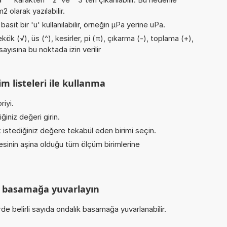
 olarak yazılabilir.
asit bir 'u' kullanılabilir, örneğin µPa yerine uPa.
ök (√), üs (^), kesirler, pi (π), çıkarma (-), toplama (+),
sayısına bu noktada izin verilir
m listeleri ile kullanma
iyi.
iniz değeri girin.
istediğiniz değere tekabül eden birimi seçin.
inin aşina olduğu tüm ölçüm birimlerine
ık basamağa yuvarlayın
de belirli sayıda ondalık basamağa yuvarlanabilir.