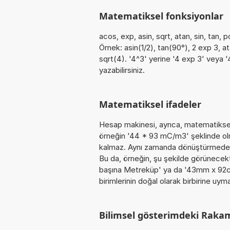
Matematiksel fonksiyonlar
acos, exp, asin, sqrt, atan, sin, tan, 
Örnek: asin(1/2), tan(90°), 2 exp 3, a
sqrt(4). '4^3' yerine '4 exp 3' veya '
yazabilirsiniz.
Matematiksel ifadeler
Hesap makinesi, ayrıca, matematiksel 
örneğin '44 * 93 mC/m3' şeklinde olm
kalmaz. Aynı zamanda dönüştürmede fark
Bu da, örneğin, şu şekilde görünecek
başına Metreküp' ya da '43mm x 92cm
birimlerinin doğal olarak birbirine u
Bilimsel gösterimdeki Raka