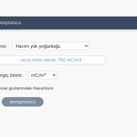
önüştürücü
isi:
ngıç birimi:
imsel gösterimdeki Rakamların