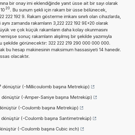
ına bir onay imi eklendiğinde yanıt üsse ait bir sayı olarak
20
10
. Bu sunum şekli için rakam bir üsse bölünecek,
2 222 192 9. Rakam gösterme imkanı sınırlı olan cihazlarda,
i aynı zamanda rakamların 3,222 222 192 9E+20 olarak
k büyük ve çok küçük rakamların daha kolay okunmasını
memişse sonuç rakamların alışılmış bir şekilde yazımıyla
n şu şekilde görünecektir: 322 222 219 290 000 000 000.
ak bu hesap makinesinin maksimum hassasiyeti 14 hanedir.
ssas olacaktır.
 dönüştür (-Millicoulomb başına Metreküp)
³ dönüştür (-Amper-Saniye başına Metreküp)
dönüştür (-Coulomb başına Metreküp)
 dönüştür (-Coulomb başına Santimetreküp)
dönüştür (-Coulomb başına Cubic inch)