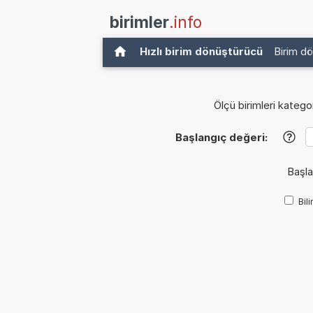
birimler
.info
Hızlı birim dönüştürücü
Birim d
Ölçü birimleri kategor
Başlangıç değeri:
?
Başla
Bil