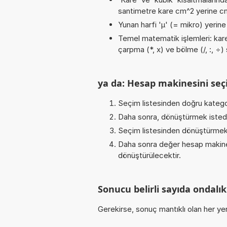
santimetre kare cm^2 yerine cm2
Yunan harfi 'µ' (= mikro) yerine b
Temel matematik işlemleri: karek
çarpma (*, x) ve bölme (/, :, ÷) 
ya da: Hesap makinesini seçi
Seçim listesinden doğru kategor
Daha sonra, dönüştürmek istediğ
Seçim listesinden dönüştürmek 
Daha sonra değer hesap makines
dönüştürülecektir.
Sonucu belirli sayıda ondal
Gerekirse, sonuç mantıklı olan her yer