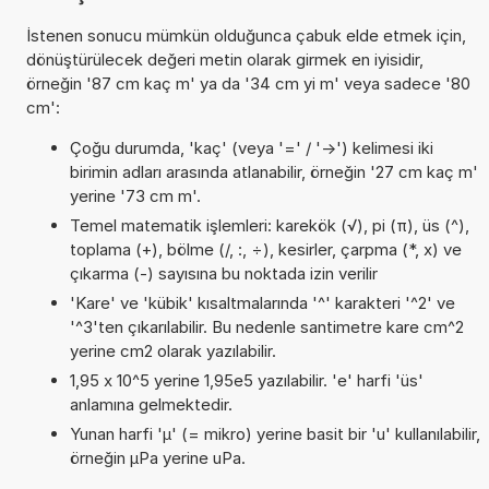
İstenen sonucu mümkün olduğunca çabuk elde etmek için,
dönüştürülecek değeri metin olarak girmek en iyisidir,
örneğin '87 cm kaç m' ya da '34 cm yi m' veya sadece '80
cm':
Çoğu durumda, 'kaç' (veya '=' / '->') kelimesi iki
birimin adları arasında atlanabilir, örneğin '27 cm kaç m'
yerine '73 cm m'.
Temel matematik işlemleri: karekök (√), pi (π), üs (^),
toplama (+), bölme (/, :, ÷), kesirler, çarpma (*, x) ve
çıkarma (-) sayısına bu noktada izin verilir
'Kare' ve 'kübik' kısaltmalarında '^' karakteri '^2' ve
'^3'ten çıkarılabilir. Bu nedenle santimetre kare cm^2
yerine cm2 olarak yazılabilir.
1,95 x 10^5 yerine 1,95e5 yazılabilir. 'e' harfi 'üs'
anlamına gelmektedir.
Yunan harfi 'µ' (= mikro) yerine basit bir 'u' kullanılabilir,
örneğin µPa yerine uPa.