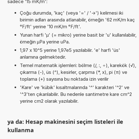
sadece '15 mK/m':
Çoğu durumda, 'kaç' (veya '=' / '->') kelimesi iki
birimin adları arasında atlanabilir, örneğin '62 mK/m kaç
°F/ft' yerine '10 mK/m °F/ft'.
Yunan harfi 'µ' (= mikro) yerine basit bir 'u' kullanılabilir,
örneğin µPa yerine uPa.
1,97 x 10^5 yerine 1,97e5 yazılabilir. 'e' harfi 'üs'
anlamına gelmektedir.
Temel matematik işlemleri: bölme (/, :, ÷), karekök (√),
çıkarma (-), üs (^), kesirler, çarpma (*, x), pi (π) ve
toplama (+) sayısına bu noktada izin verilir
'Kare' ve 'kübik' kısaltmalarında '^' karakteri '^2' ve
'^3'ten çıkarılabilir. Bu nedenle santimetre kare cm^2
yerine cm2 olarak yazılabilir.
ya da: Hesap makinesini seçim listeleri ile
kullanma