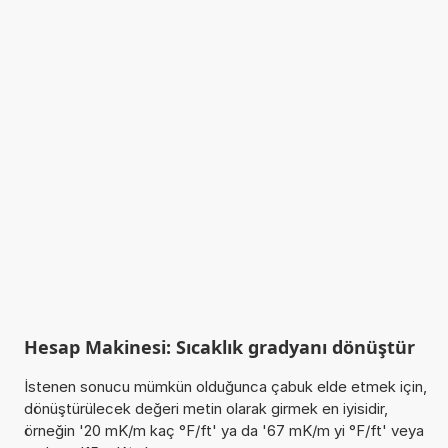
Hesap Makinesi: Sıcaklık gradyanı dönüştür
İstenen sonucu mümkün olduğunca çabuk elde etmek için,
dönüştürülecek değeri metin olarak girmek en iyisidir,
örneğin '20 mK/m kaç °F/ft' ya da '67 mK/m yi °F/ft' veya