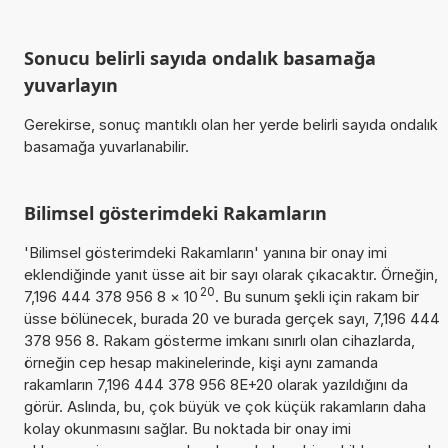
Sonucu belirli sayıda ondalık basamağa
yuvarlayın
Gerekirse, sonuç mantıklı olan her yerde belirli sayıda ondalık
basamağa yuvarlanabilir.
Bilimsel gösterimdeki Rakamların
'Bilimsel gösterimdeki Rakamların' yanına bir onay imi
eklendiğinde yanıt üsse ait bir sayı olarak çıkacaktır. Örneğin,
20
7,196 444 378 956 8
×
10
. Bu sunum şekli için rakam bir
üsse bölünecek, burada 20 ve burada gerçek sayı, 7,196 444
378 956 8. Rakam gösterme imkanı sınırlı olan cihazlarda,
örneğin cep hesap makinelerinde, kişi aynı zamanda
rakamların 7,196 444 378 956 8E+20 olarak yazıldığını da
görür. Aslında, bu, çok büyük ve çok küçük rakamların daha
kolay okunmasını sağlar. Bu noktada bir onay imi