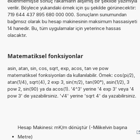
eklenmemişse sonuç rakamların alışılmış bir şekilde yazımıyla
verilir. Böylece yukarıdaki örnek için şu şekilde görünecektir:
719 644 437 895 680 000 000. Sonuçların sunumundan
bağımsız olarak bu hesap makinesinin maksimum hassasiyeti
14 hanedir. Bu, tüm uygulamalar için yeterince hassas
olacaktır.
Matematiksel fonksiyonlar
asin, atan, sin, cos, sqrt, exp, acos, tan ve pow
matematiksel fonksiyonları da kullanılabilir. Örnek: cos(pi/2),
atan(1/4), sqrt(4), 2 exp 3, sin(π/2), tan(90°), asin(1/2), 3
pow 2, sin(90) ya da acos(1). '4^3' yerine '4 exp 3' veya '4
pow 3' de yazabilirsiniz. '√4' yerine 'sqrt 4' da yazabilirsiniz.
Hesap Makinesi: mK/m dönüştür (-Milikelvin başına
Metre)