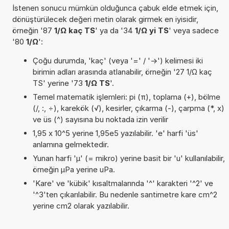
İstenen sonucu mümkün olduğunca çabuk elde etmek için,
dönüştürülecek değeri metin olarak girmek en iyisidir,
örneğin '87
1/Ω kaç TS
' ya da '34
1/Ω yi TS
' veya sadece
'80
1/Ω
':
Çoğu durumda, 'kaç' (veya '=' / '->') kelimesi iki
birimin adları arasında atlanabilir, örneğin '27 1/Ω kaç
TS' yerine '73
1/Ω TS
'.
Temel matematik işlemleri: pi (π), toplama (+), bölme
(/, :, ÷), karekök (√), kesirler, çıkarma (-), çarpma (*, x)
ve üs (^) sayısına bu noktada izin verilir
1,95 x 10^5 yerine 1,95e5 yazılabilir. 'e' harfi 'üs'
anlamına gelmektedir.
Yunan harfi 'µ' (= mikro) yerine basit bir 'u' kullanılabilir,
örneğin µPa yerine uPa.
'Kare' ve 'kübik' kısaltmalarında '^' karakteri '^2' ve
'^3'ten çıkarılabilir. Bu nedenle santimetre kare cm^2
yerine cm2 olarak yazılabilir.