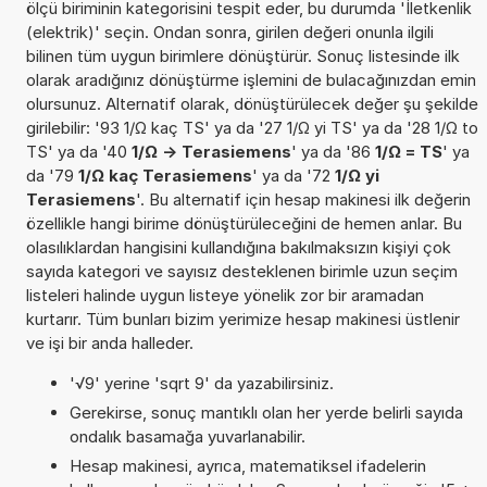
ölçü biriminin kategorisini tespit eder, bu durumda 'İletkenlik
(elektrik)' seçin. Ondan sonra, girilen değeri onunla ilgili
bilinen tüm uygun birimlere dönüştürür. Sonuç listesinde ilk
olarak aradığınız dönüştürme işlemini de bulacağınızdan emin
olursunuz. Alternatif olarak, dönüştürülecek değer şu şekilde
girilebilir: '93 1/Ω kaç TS' ya da '27 1/Ω yi TS' ya da '28 1/Ω to
TS' ya da '40
1/Ω -> Terasiemens
' ya da '86
1/Ω = TS
' ya
da '79
1/Ω kaç Terasiemens
' ya da '72
1/Ω yi
Terasiemens
'. Bu alternatif için hesap makinesi ilk değerin
özellikle hangi birime dönüştürüleceğini de hemen anlar. Bu
olasılıklardan hangisini kullandığına bakılmaksızın kişiyi çok
sayıda kategori ve sayısız desteklenen birimle uzun seçim
listeleri halinde uygun listeye yönelik zor bir aramadan
kurtarır. Tüm bunları bizim yerimize hesap makinesi üstlenir
ve işi bir anda halleder.
'√9' yerine 'sqrt 9' da yazabilirsiniz.
Gerekirse, sonuç mantıklı olan her yerde belirli sayıda
ondalık basamağa yuvarlanabilir.
Hesap makinesi, ayrıca, matematiksel ifadelerin