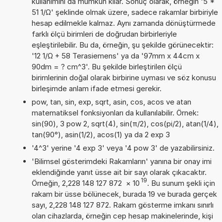
kullanımını da mümkün kılar. Sonuç olarak, örneğin '5 *
51 1/Ω' şeklinde olmak üzere, sadece rakamlar birbiriyle
hesap edilmekle kalmaz. Aynı zamanda dönüştürmede
farklı ölçü birimleri de doğrudan birbirleriyle
eşleştirilebilir. Bu da, örneğin, şu şekilde görünecektir:
'12 1/Ω + 58 Terasiemens' ya da '97mm x 44cm x
90dm = ? cm^3'. Bu şekilde birleştirilen ölçü
birimlerinin doğal olarak birbirine uyması ve söz konusu
birleşimde anlam ifade etmesi gerekir.
pow, tan, sin, exp, sqrt, asin, cos, acos ve atan
matematiksel fonksiyonları da kullanılabilir. Örnek:
sin(90), 3 pow 2, sqrt(4), sin(π/2), cos(pi/2), atan(1/4),
tan(90°), asin(1/2), acos(1) ya da 2 exp 3
'4^3' yerine '4 exp 3' veya '4 pow 3' de yazabilirsiniz.
'Bilimsel gösterimdeki Rakamların' yanına bir onay imi
eklendiğinde yanıt üsse ait bir sayı olarak çıkacaktır.
19
Örneğin, 2,228 148 127 872
×
10
. Bu sunum şekli için
rakam bir üsse bölünecek, burada 19 ve burada gerçek
sayı, 2,228 148 127 872. Rakam gösterme imkanı sınırlı
olan cihazlarda, örneğin cep hesap makinelerinde, kişi