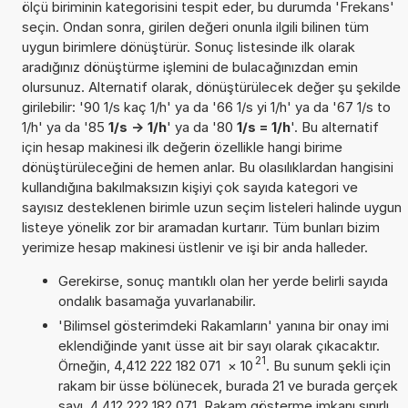
ölçü biriminin kategorisini tespit eder, bu durumda 'Frekans'
seçin. Ondan sonra, girilen değeri onunla ilgili bilinen tüm
uygun birimlere dönüştürür. Sonuç listesinde ilk olarak
aradığınız dönüştürme işlemini de bulacağınızdan emin
olursunuz. Alternatif olarak, dönüştürülecek değer şu şekilde
girilebilir: '90 1/s kaç 1/h' ya da '66 1/s yi 1/h' ya da '67 1/s to
1/h' ya da '85
1/s -> 1/h
' ya da '80
1/s = 1/h
'. Bu alternatif
için hesap makinesi ilk değerin özellikle hangi birime
dönüştürüleceğini de hemen anlar. Bu olasılıklardan hangisini
kullandığına bakılmaksızın kişiyi çok sayıda kategori ve
sayısız desteklenen birimle uzun seçim listeleri halinde uygun
listeye yönelik zor bir aramadan kurtarır. Tüm bunları bizim
yerimize hesap makinesi üstlenir ve işi bir anda halleder.
Gerekirse, sonuç mantıklı olan her yerde belirli sayıda
ondalık basamağa yuvarlanabilir.
'Bilimsel gösterimdeki Rakamların' yanına bir onay imi
eklendiğinde yanıt üsse ait bir sayı olarak çıkacaktır.
21
Örneğin, 4,412 222 182 071
×
10
. Bu sunum şekli için
rakam bir üsse bölünecek, burada 21 ve burada gerçek
sayı, 4,412 222 182 071. Rakam gösterme imkanı sınırlı