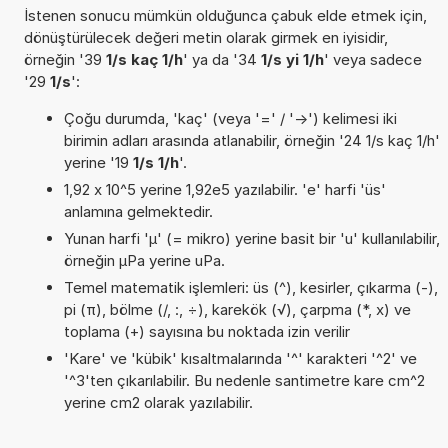
İstenen sonucu mümkün olduğunca çabuk elde etmek için,
dönüştürülecek değeri metin olarak girmek en iyisidir,
örneğin '39
1/s kaç 1/h
' ya da '34
1/s yi 1/h
' veya sadece
'29
1/s
':
Çoğu durumda, 'kaç' (veya '=' / '->') kelimesi iki
birimin adları arasında atlanabilir, örneğin '24 1/s kaç 1/h'
yerine '19
1/s 1/h
'.
1,92 x 10^5 yerine 1,92e5 yazılabilir. 'e' harfi 'üs'
anlamına gelmektedir.
Yunan harfi 'µ' (= mikro) yerine basit bir 'u' kullanılabilir,
örneğin µPa yerine uPa.
Temel matematik işlemleri: üs (^), kesirler, çıkarma (-),
pi (π), bölme (/, :, ÷), karekök (√), çarpma (*, x) ve
toplama (+) sayısına bu noktada izin verilir
'Kare' ve 'kübik' kısaltmalarında '^' karakteri '^2' ve
'^3'ten çıkarılabilir. Bu nedenle santimetre kare cm^2
yerine cm2 olarak yazılabilir.