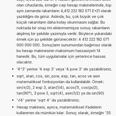
olan cihazlarda, örneğin cep hesap makinelerinde, kişi
aynı zamanda rakamların 4,412 222 182 071 E+21 olarak
yazıldığını da görür. Aslında, bu, çok büyük ve çok
küçük rakamların daha kolay okunmasını sağlar. Bu
noktada bir onay imi eklenmemişse sonuç rakamların
alışılmış bir şekilde yazımıyla verilir. Böylece yukarıdaki
örnek için şu şekilde görünecektir: 4 412 222 182 071
000 000 000. Sonuçların sunumundan bağımsız olarak
bu hesap makinesinin maksimum hassasiyeti 14
hanedir. Bu, tüm uygulamalar için yeterince hassas
olacaktır.
'4^3' yerine '4 exp 3' veya '4 pow 3' de yazabilirsiniz.
sqrt, atan, cos, sin, pow, exp, tan, acos ve asin
matematiksel fonksiyonları da kullanılabilir. Örnek:
sin(π/2), 2 exp 3, atan(1/4), acos(1), cos(pi/2),
tan(90°), 3 pow 2, sqrt(4), asin(1/2) ya da sin(90)
'√4' yerine 'sqrt 4' da yazabilirsiniz.
Hesap makinesi, ayrıca, matematiksel ifadelerin
kullanımını da mümkün kılar. Sonuç olarak, örneğin '35