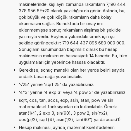
makinelerinde, kişi aynı zamanda rakamların 7,196 444
378 956 8E+20 olarak yazıldığını da görür. Aslında, bu,
çok büyük ve çok küçük rakamların daha kolay
okunmasını sağlar. Bu noktada bir onay imi
eklenmemişse sonuç rakamların alışılmış bir şekilde
yazımıyla verilir. Böylece yukarıdaki örnek için şu
şekilde görünecektir: 719 644 437 895 680 000 000.
Sonuçların sunumundan bağımsız olarak bu hesap
makinesinin maksimum hassasiyeti 14 hanedir. Bu, tüm
uygulamalar için yeterince hassas olacaktır.
Gerekirse, sonuç mantıklı olan her yerde belirli sayıda
ondalık basamağa yuvarlanabilir.
'√25' yerine 'sqrt 25' da yazabilirsiniz.
'4^3' yerine '4 exp 3' veya '4 pow 3' de yazabilirsiniz.
sqrt, cos, tan, acos, exp, asin, atan, pow ve sin
matematiksel fonksiyonları da kullanılabilir. Örnek:
atan(1/4), 2 exp 3, sin(90), 3 pow 2, sin(π/2),
cos(pi/2), sqrt(4), asin(1/2), tan(90°) ya da acos(1)
Hesap makinesi, ayrıca, matematiksel ifadelerin