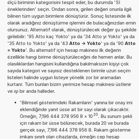
ölçü biriminin kategorisini tespit eder, bu durumda 'SI
öneklerinden' seçin. Ondan sonra, girilen değeri onunla ilgili
bilinen tüm uygun birimlere dönüştürür. Sonuç listesinde ilk
olarak aradığınız dönüştürme işlemini de bulacağınızdan emin
olursunuz. Alternatif olarak, dönüştürülecek değer şu şekilde
girilebilir: '95 Atto kaç Yokto' ya da '34 Atto yi Yokto' ya da
'35 Atto to Yokto' ya da '43
Atto -> Yokto
' ya da '90
Atto
= Yokto
'. Bu alternatif için hesap makinesi ilk değerin
özellikle hangi birime dönüştürüleceğini de hemen anlar. Bu
olasılıklardan hangisini kullandığına bakılmaksızın kişiyi çok
sayıda kategori ve sayısız desteklenen birimle uzun seçim
listeleri halinde uygun listeye yönelik zor bir aramadan
kurtarır. Tüm bunları bizim yerimize hesap makinesi üstlenir
ve işi bir anda halleder.
'Bilimsel gösterimdeki Rakamların' yanına bir onay imi
eklendiğinde yanıt üsse ait bir sayı olarak çıkacaktır.
20
Örneğin, 7,196 444 378 956 8
×
10
. Bu sunum şekli
için rakam bir üsse bölünecek, burada 20 ve burada
gerçek sayı, 7,196 444 378 956 8. Rakam gösterme
imkanı sınırlı olan cihazlarda, örneğin cep hesap