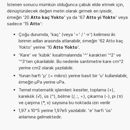
İstenen sonucu mümkün olduğunca çabuk elde etmek için,
dönüştürülecek değeri metin olarak girmek en iyisidir,
örneğin '20
Atto kaç Yokto
' ya da '67
Atto yi Yokto
' veya
sadece '15
Atto
':
Çoğu durumda, 'kaç' (veya '=' / '->') kelimesi iki
birimin adları arasında atlanabilir, örneğin '62 Atto kaç
Yokto' yerine '10
Atto Yokto
'.
'Kare' ve 'kübik' kısaltmalarında '^' karakteri '^2' ve
'^3'ten çıkarılabilir. Bu nedenle santimetre kare cm^2
yerine cm2 olarak yazılabilir.
Yunan harfi 'µ' (= mikro) yerine basit bir 'u' kullanılabilir,
örneğin µPa yerine uPa.
Temel matematik işlemleri: kesirler, toplama (+),
karekök (√), üs (^), bölme (/, :, ÷), çıkarma (-), pi (π)
ve çarpma (*, x) sayısına bu noktada izin verilir
1,97 x 10^5 yerine 1,97e5 yazılabilir. 'e' harfi 'üs'
anlamına gelmektedir.