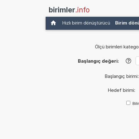
birimler
.info
Hızlı birim dönüştürücü
Birim dön
Ölçü birimleri kategor
Başlangıç değeri:
?
Başlangıç birimi
Hedef birimi:
Bil