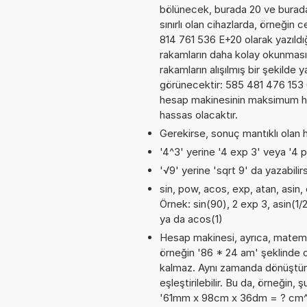
bölünecek, burada 20 ve burad
sınırlı olan cihazlarda, örneğin
814 761 536 E+20 olarak yazıldı
rakamların daha kolay okunması
rakamların alışılmış bir şekilde 
görünecektir: 585 481 476 153
hesap makinesinin maksimum has
hassas olacaktır.
Gerekirse, sonuç mantıklı olan h
'4^3' yerine '4 exp 3' veya '4 p
'√9' yerine 'sqrt 9' da yazabilirs
sin, pow, acos, exp, atan, asin, 
Örnek: sin(90), 2 exp 3, asin(1/
ya da acos(1)
Hesap makinesi, ayrıca, matemat
örneğin '86 * 24 am' şeklinde 
kalmaz. Aynı zamanda dönüştürme
eşleştirilebilir. Bu da, örneğin
'61mm x 98cm x 36dm = ? cm^3'. 