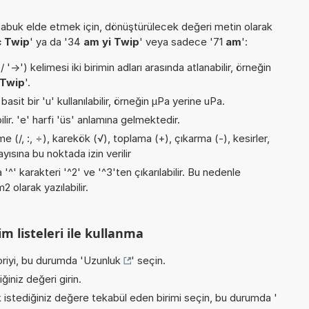
buk elde etmek için, dönüştürülecek değeri metin olarak
 Twip
' ya da '34
am yi Twip
' veya sadece '71
am
':
->') kelimesi iki birimin adları arasında atlanabilir, örneğin
Twip
'.
asit bir 'u' kullanılabilir, örneğin µPa yerine uPa.
ilir. 'e' harfi 'üs' anlamına gelmektedir.
 (/, :, ÷), karekök (√), toplama (+), çıkarma (-), kesirler,
ayısına bu noktada izin verilir
 '^' karakteri '^2' ve '^3'ten çıkarılabilir. Bu nedenle
 olarak yazılabilir.
m listeleri ile kullanma
riyi, bu durumda '
Uzunluk
' seçin.
iniz değeri girin.
istediğiniz değere tekabül eden birimi seçin, bu durumda '