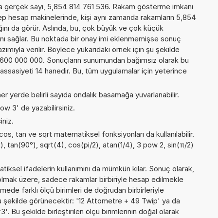
a gerçek sayı, 5,854 814 761 536. Rakam gösterme imkanı
 cep hesap makinelerinde, kişi aynı zamanda rakamların 5,854
ğını da görür. Aslında, bu, çok büyük ve çok küçük
nı sağlar. Bu noktada bir onay imi eklenmemişse sonuç
yazımıyla verilir. Böylece yukarıdaki örnek için şu şekilde
 600 000 000. Sonuçların sunumundan bağımsız olarak bu
sasiyeti 14 hanedir. Bu, tüm uygulamalar için yeterince
er yerde belirli sayıda ondalık basamağa yuvarlanabilir.
ow 3' de yazabilirsiniz.
iniz.
cos, tan ve sqrt matematiksel fonksiyonları da kullanılabilir.
2), tan(90°), sqrt(4), cos(pi/2), atan(1/4), 3 pow 2, sin(π/2)
iksel ifadelerin kullanımını da mümkün kılar. Sonuç olarak,
olmak üzere, sadece rakamlar birbiriyle hesap edilmekle
de farklı ölçü birimleri de doğrudan birbirleriyle
, şu şekilde görünecektir: '12 Attometre + 49 Twip' ya da
Bu şekilde birleştirilen ölçü birimlerinin doğal olarak