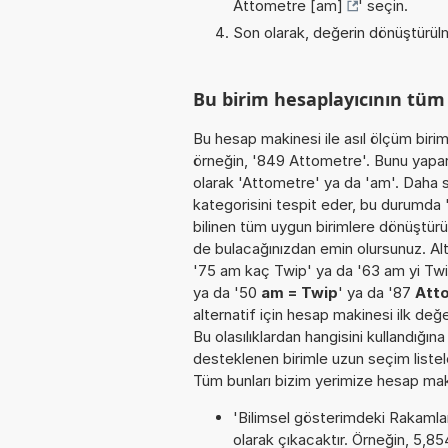
Attometre [am]
' seçin.
Son olarak, değerin dönüştürülm
Bu birim hesaplayıcının tü
Bu hesap makinesi ile asıl ölçüm biri
örneğin, '849 Attometre'. Bunu yaparke
olarak 'Attometre' ya da 'am'. Daha 
kategorisini tespit eder, bu durumda '
bilinen tüm uygun birimlere dönüştürür
de bulacağınızdan emin olursunuz. Alte
'75 am kaç Twip' ya da '63 am yi Twi
ya da '50
am = Twip
' ya da '87
Att
alternatif için hesap makinesi ilk değ
Bu olasılıklardan hangisini kullandığın
desteklenen birimle uzun seçim listele
Tüm bunları bizim yerimize hesap makin
'Bilimsel gösterimdeki Rakamları
olarak çıkacaktır. Örneğin, 5,8