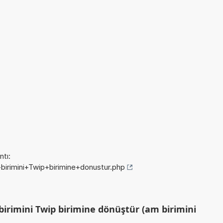
tı:
+birimini+Twip+birimine+donustur.php
irimini Twip birimine dönüştür (am birimini