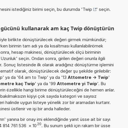
esini istediğiniz birimi seçin, bu durumda '
Twip
' seçin.
m gücünü kullanarak am kaç Twip dönüştürün
miyle birlikte dönüştürülecek değeri girmek mümkündür;
n birimin tam adı ya da kısaltması kullanılabilirörnek
sonra, hesap makinesi, dönüştürülecek ölçü biriminin
Uzunluk' seçin. Ondan sonra, girilen değeri onunla ilgili
. Sonuç listesinde ilk olarak aradığınız dönüştürme işlemini
rnatif olarak, dönüştürülecek değer şu şekilde girilebilir:
p' ya da '64 am to Twip' ya da '13
Attometre -> Twip
'
ometre kaç Twip
' ya da '99
Attometre yi Twip
'. Bu
erin özellikle hangi birime dönüştürüleceğini de hemen anlar.
a bakılmaksızın kişiyi çok sayıda kategori ve sayısız
ri halinde uygun listeye yönelik zor bir aramadan kurtarır.
esi üstlenir ve işi bir anda halleder.
n' yanına bir onay imi eklendiğinde yanıt üsse ait bir sayı
20
54 814 761 536
×
10
. Bu sunum şekli için rakam bir üsse