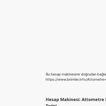
Bu hesap makinesine doğrudan bağlan
https://www.birimler.info/Attometre
Hesap Makinesi: Attometre b
Twip)