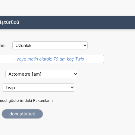
üştürücü
isi:
:
imsel gösterimdeki Rakamların