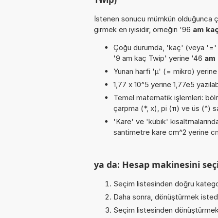
İstenen sonucu mümkün olduğunca ça
girmek en iyisidir, örneğin '96
am kaç
Çoğu durumda, 'kaç' (veya '=' / '
'9 am kaç Twip' yerine '46
am 
Yunan harfi 'µ' (= mikro) yerine b
1,77 x 10^5 yerine 1,77e5 yazılab
Temel matematik işlemleri: bölme
çarpma (*, x), pi (π) ve üs (^) s
'Kare' ve 'kübik' kısaltmalarında
santimetre kare cm^2 yerine cm2
ya da: Hesap makinesini seçi
Seçim listesinden doğru katego
Daha sonra, dönüştürmek istediğ
Seçim listesinden dönüştürmek 