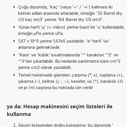
Çoğu durumda, 'kaç' (veya '=' / '->') kelimesi iki
birimin adları arasında atlanabilir, örneğin '32 Barrel dry
US kaç nm3' yerine '64 Barrel dry US nm3'.
Yunan harfi 'µ' (= mikro) yerine basit bir 'u' kullanılabilir,
örneğin µPa yerine uPa.
1,67 x 10^5 yerine 1,67e5 yazılabilir. 'e' harfi 'üs'
anlamına gelmektedir.
'Kare' ve 'kübik' kısaltmalarında '^' karakteri '^2' ve
'^3'ten çıkarılabilir. Bu nedenle santimetre kare cm^2
yerine cm2 olarak yazılabilir.
Temel matematik işlemleri: çarpma (*, x), toplama (+),
çıkarma (-), bölme (/, :, ÷), kesirler, üs (^), karekök (√)
ve pi (π) sayısına bu noktada izin verilir
ya da: Hesap makinesini seçim listeleri ile
kullanma
Seçim listesinden doğru kategoriyi, bu durumda '