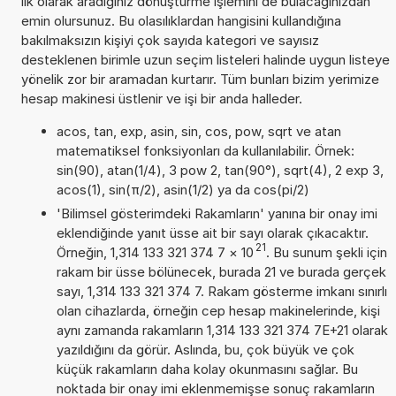
ilk olarak aradığınız dönüştürme işlemini de bulacağınızdan
emin olursunuz. Bu olasılıklardan hangisini kullandığına
bakılmaksızın kişiyi çok sayıda kategori ve sayısız
desteklenen birimle uzun seçim listeleri halinde uygun listeye
yönelik zor bir aramadan kurtarır. Tüm bunları bizim yerimize
hesap makinesi üstlenir ve işi bir anda halleder.
acos, tan, exp, asin, sin, cos, pow, sqrt ve atan
matematiksel fonksiyonları da kullanılabilir. Örnek:
sin(90), atan(1/4), 3 pow 2, tan(90°), sqrt(4), 2 exp 3,
acos(1), sin(π/2), asin(1/2) ya da cos(pi/2)
'Bilimsel gösterimdeki Rakamların' yanına bir onay imi
eklendiğinde yanıt üsse ait bir sayı olarak çıkacaktır.
21
Örneğin, 1,314 133 321 374 7
×
10
. Bu sunum şekli için
rakam bir üsse bölünecek, burada 21 ve burada gerçek
sayı, 1,314 133 321 374 7. Rakam gösterme imkanı sınırlı
olan cihazlarda, örneğin cep hesap makinelerinde, kişi
aynı zamanda rakamların 1,314 133 321 374 7E+21 olarak
yazıldığını da görür. Aslında, bu, çok büyük ve çok
küçük rakamların daha kolay okunmasını sağlar. Bu
noktada bir onay imi eklenmemişse sonuç rakamların