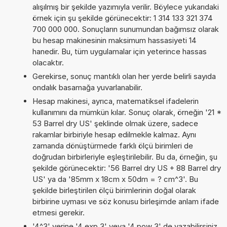
alışılmış bir şekilde yazımıyla verilir. Böylece yukarıdaki
örnek için şu şekilde görünecektir: 1 314 133 321 374
700 000 000. Sonuçların sunumundan bağımsız olarak
bu hesap makinesinin maksimum hassasiyeti 14
hanedir. Bu, tüm uygulamalar için yeterince hassas
olacaktır.
Gerekirse, sonuç mantıklı olan her yerde belirli sayıda
ondalık basamağa yuvarlanabilir.
Hesap makinesi, ayrıca, matematiksel ifadelerin
kullanımını da mümkün kılar. Sonuç olarak, örneğin '21 *
53 Barrel dry US' şeklinde olmak üzere, sadece
rakamlar birbiriyle hesap edilmekle kalmaz. Aynı
zamanda dönüştürmede farklı ölçü birimleri de
doğrudan birbirleriyle eşleştirilebilir. Bu da, örneğin, şu
şekilde görünecektir: '56 Barrel dry US + 88 Barrel dry
US' ya da '85mm x 18cm x 50dm = ? cm^3'. Bu
şekilde birleştirilen ölçü birimlerinin doğal olarak
birbirine uyması ve söz konusu birleşimde anlam ifade
etmesi gerekir.
'4^3' yerine '4 exp 3' veya '4 pow 3' de yazabilirsiniz.