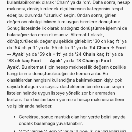
kullanılabilirörnek olarak 'Chain' ya da 'ch'. Daha sonra, hesap
makinesi, dönüştürülecek ölçü biriminin kategorisini tespit
eder, bu durumda 'Uzunluk' seçin. Ondan sonra, girilen
değeri onunla ilgili bilinen tüm uygun birimlere dönüştürür.
Sonuç listesinde ilk olarak aradığınız dönüştürme işlemini de
bulacağınızdan emin olursunuz. Alternatif olarak,
dönüştürülecek değer şu şekilde girilebilir: '30 ch kaç ft' ya
da '54 ch yi ft' ya da '55 ch to ft' ya da '94
Chain -> Foot -
-- Ayak
' ya da '59
ch = ft
' ya da '24
Chain kaç ft
' ya da
'88
ch kaç Foot --- Ayak
' ya da '18
Chain yi Foot ---
Ayak
'. Bu alternatif için hesap makinesi ilk değerin özellikle
hangi birime dönüştürüleceğini de hemen anlar. Bu
olasılıklardan hangisini kullandığına bakılmaksızın kişiyi çok
sayıda kategori ve sayısız desteklenen birimle uzun seçim
listeleri halinde uygun listeye yönelik zor bir aramadan
kurtarır. Tüm bunları bizim yerimize hesap makinesi üstlenir
ve işi bir anda halleder.
Gerekirse, sonuç mantıklı olan her yerde belirli sayıda
ondalık basamağa yuvarlanabilir.
'4^3' yerine '4 exp 3' veya '4 pow 3' de yazabilirsiniz.