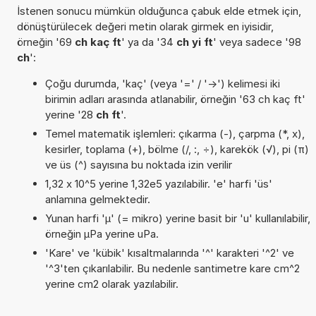
İstenen sonucu mümkün olduğunca çabuk elde etmek için,
dönüştürülecek değeri metin olarak girmek en iyisidir,
örneğin '69
ch kaç ft
' ya da '34
ch yi ft
' veya sadece '98
ch
':
Çoğu durumda, 'kaç' (veya '=' / '->') kelimesi iki
birimin adları arasında atlanabilir, örneğin '63 ch kaç ft'
yerine '28
ch ft
'.
Temel matematik işlemleri: çıkarma (-), çarpma (*, x),
kesirler, toplama (+), bölme (/, :, ÷), karekök (√), pi (π)
ve üs (^) sayısına bu noktada izin verilir
1,32 x 10^5 yerine 1,32e5 yazılabilir. 'e' harfi 'üs'
anlamına gelmektedir.
Yunan harfi 'µ' (= mikro) yerine basit bir 'u' kullanılabilir,
örneğin µPa yerine uPa.
'Kare' ve 'kübik' kısaltmalarında '^' karakteri '^2' ve
'^3'ten çıkarılabilir. Bu nedenle santimetre kare cm^2
yerine cm2 olarak yazılabilir.