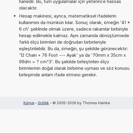
hanedir. Bu, tüm uygulamalar için yeterince hassas
olacaktır.
Hesap makinesi, ayrıca, matematiksel ifadelerin
kullanımını da mümkün kılar. Sonuç olarak, örneğin '41 *
6 ch' şeklinde olmak üzere, sadece rakamlar birbiriyle
hesap edilmekle kalmaz. Aynı zamanda dönüştürmede
farklı ölçü birimleri de doğrudan birbirleriyle
eşleştirilebilir. Bu da, örneğin, şu şekilde görünecektir:
'12 Chain + 76 Foot --- Ayak' ya da '70mm x 35cm x
99dm = ? cm^3'. Bu şekilde birleştirilen ölçü
birimlerinin doğal olarak birbirine uyması ve söz konusu
birleşimde anlam ifade etmesi gerekir.
Künye
-
Gizlilik
- © 2005-2026 by Thomas Hainke