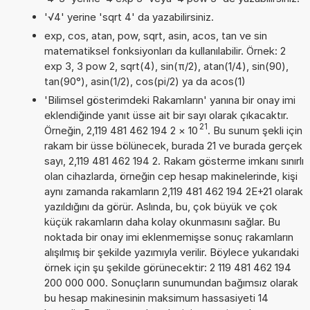
'√4' yerine 'sqrt 4' da yazabilirsiniz.
exp, cos, atan, pow, sqrt, asin, acos, tan ve sin
matematiksel fonksiyonları da kullanılabilir. Örnek: 2
exp 3, 3 pow 2, sqrt(4), sin(π/2), atan(1/4), sin(90),
tan(90°), asin(1/2), cos(pi/2) ya da acos(1)
'Bilimsel gösterimdeki Rakamların' yanına bir onay imi
eklendiğinde yanıt üsse ait bir sayı olarak çıkacaktır.
21
Örneğin, 2,119 481 462 194 2
×
10
. Bu sunum şekli için
rakam bir üsse bölünecek, burada 21 ve burada gerçek
sayı, 2,119 481 462 194 2. Rakam gösterme imkanı sınırlı
olan cihazlarda, örneğin cep hesap makinelerinde, kişi
aynı zamanda rakamların 2,119 481 462 194 2E+21 olarak
yazıldığını da görür. Aslında, bu, çok büyük ve çok
küçük rakamların daha kolay okunmasını sağlar. Bu
noktada bir onay imi eklenmemişse sonuç rakamların
alışılmış bir şekilde yazımıyla verilir. Böylece yukarıdaki
örnek için şu şekilde görünecektir: 2 119 481 462 194
200 000 000. Sonuçların sunumundan bağımsız olarak
bu hesap makinesinin maksimum hassasiyeti 14