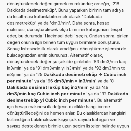
dönüştürülecek değeri girmek mümkündür; örneğin, '218
Dakikada desimetreküp'. Bunu yaparken birimin tam adı ya
da kısaltması kullanılabilirörnek olarak 'Dakikada
desimetreküp' ya da 'dm3/min'. Daha sonra, hesap
makinesi, dönüştürülecek ölçü biriminin kategorisini tespit
eder, bu durumda 'Hacimsel debi' seçin. Ondan sonra, girilen
değeri onunla ilgili bilinen tüm uygun birimlere dönüştürür.
Sonuç listesinde ilk olarak aradığınız dönüştürme işlemini de
bulacağınızdan emin olursunuz. Alternatif olarak,
dönüştürülecek değer şu şekilde girilebilir: '83 dm3/min kaç
in3/min' ya da '91 dm3/min yi in3/min' ya da '92 dm3/min to
in3/min' ya da '25
Dakikada desimetreküp -> Cubic inch
per minute
' ya da '66
dm3/min = in3/min
' ya da '8
Dakikada desimetreküp kaç in3/min
' ya da '49
dm3/min kaç Cubic inch per minute
' ya da '32
Dakikada
desimetreküp yi Cubic inch per minute
'. Bu alternatif
için hesap makinesi ilk değerin özellikle hangi birime
dönüştürüleceğini de hemen anlar. Bu olasılıklardan hangisini
kullandığına bakılmaksızın kişiyi çok sayıda kategori ve
sayısız desteklenen birimle uzun seçim listeleri halinde uygun