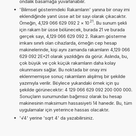
ondalık basamağa yuvarlanabilir.
'Bilimsel gösterimdeki Rakamların' yanına bir onay imi
eklendiğinde yanıt üsse ait bir sayı olarak çıkacaktır.
21
Örneğin, 4,129 066 629 092 2
×
10
. Bu sunum şekli
için rakam bir üsse bölünecek, burada 21 ve burada
gerçek sayı, 4,129 066 629 092 2. Rakam gösterme
imkanı sınırlı olan cihazlarda, örneğin cep hesap
makinelerinde, kişi aynı zamanda rakamların 4,129 066
629 092 2E+21 olarak yazıldığını da görür. Aslında, bu,
çok büyük ve çok küçük rakamların daha kolay
okunmasını sağlar. Bu noktada bir onay imi
eklenmemişse sonuç rakamların alışılmış bir şekilde
yazımıyla verilir. Böylece yukarıdaki örnek için şu
şekilde görünecektir: 4 129 066 629 092 200 000 000.
Sonuçların sunumundan bağımsız olarak bu hesap
makinesinin maksimum hassasiyeti 14 hanedir. Bu, tüm
uygulamalar için yeterince hassas olacaktır.
'√4' yerine 'sqrt 4' da yazabilirsiniz.