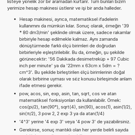
listeye yönelik zor bir aramadan kurtarır. Tüm bunları bizim
yerimize hesap makinesi üstlenir ve işi bir anda halleder.
Hesap makinesi, ayrıca, matematiksel ifadelerin
kullanımını da mümkün kılar. Sonuç olarak, örneğin '39
* 80 dm3/min' şeklinde olmak üzere, sadece rakamlar
birbiriyle hesap edilmekle kalmaz. Aynı zamanda
dönüştürmede farklı ölçü birimleri de doğrudan
birbirleriyle eşleştirilebilir. Bu da, örneğin, şu şekilde
görünecektir: '56 Dakikada desimetreküp + 97 Cubic
inch per minute' ya da '22mm x 63cm x 5dm = ?
cm^3'. Bu şekilde birleştirilen ölçü birimlerinin doğal
olarak birbirine uyması ve söz konusu birleşimde anlam
ifade etmesi gerekir.
pow, acos, sin, exp, asin, tan, sqrt, cos ve atan
matematiksel fonksiyonları da kullanılabilir. Örnek:
cos(pi/2), tan(90°), sqrt(4), sin(90), acos(1), asin(1/2),
sin(π/2), 3 pow 2, 2 exp 3 ya da atan(1/4)
'4^3' yerine '4 exp 3' veya '4 pow 3' de yazabilirsiniz.
Gerekirse, sonuç mantıklı olan her yerde belirli sayıda