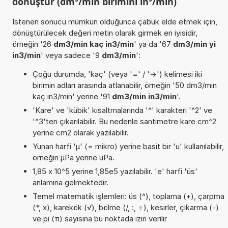
dönüştür (dm³/min birimini in³/min)
İstenen sonucu mümkün olduğunca çabuk elde etmek için,
dönüştürülecek değeri metin olarak girmek en iyisidir,
örneğin '26
dm3/min kaç in3/min
' ya da '67
dm3/min yi
in3/min
' veya sadece '9
dm3/min
':
Çoğu durumda, 'kaç' (veya '=' / '->') kelimesi iki
birimin adları arasında atlanabilir, örneğin '50 dm3/min
kaç in3/min' yerine '91
dm3/min in3/min
'.
'Kare' ve 'kübik' kısaltmalarında '^' karakteri '^2' ve
'^3'ten çıkarılabilir. Bu nedenle santimetre kare cm^2
yerine cm2 olarak yazılabilir.
Yunan harfi 'µ' (= mikro) yerine basit bir 'u' kullanılabilir,
örneğin µPa yerine uPa.
1,85 x 10^5 yerine 1,85e5 yazılabilir. 'e' harfi 'üs'
anlamına gelmektedir.
Temel matematik işlemleri: üs (^), toplama (+), çarpma
(*, x), karekök (√), bölme (/, :, ÷), kesirler, çıkarma (-)
ve pi (π) sayısına bu noktada izin verilir