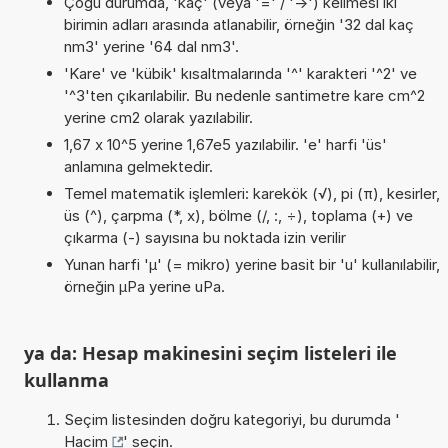
Çoğu durumda, 'kaç' (veya '=' / '->') kelimesi iki
birimin adları arasında atlanabilir, örneğin '32 dal kaç
nm3' yerine '64 dal nm3'.
'Kare' ve 'kübik' kısaltmalarında '^' karakteri '^2' ve
'^3'ten çıkarılabilir. Bu nedenle santimetre kare cm^2
yerine cm2 olarak yazılabilir.
1,67 x 10^5 yerine 1,67e5 yazılabilir. 'e' harfi 'üs'
anlamına gelmektedir.
Temel matematik işlemleri: karekök (√), pi (π), kesirler,
üs (^), çarpma (*, x), bölme (/, :, ÷), toplama (+) ve
çıkarma (-) sayısına bu noktada izin verilir
Yunan harfi 'µ' (= mikro) yerine basit bir 'u' kullanılabilir,
örneğin µPa yerine uPa.
ya da: Hesap makinesini seçim listeleri ile
kullanma
Seçim listesinden doğru kategoriyi, bu durumda '
Hacim
' seçin.