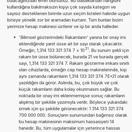
bulacağınızdan emin olursunuz. Bu olasılıklardan hangisini
kullandığına bakılmaksızın kişiyi çok sayıda kategori ve
sayısız desteklenen birimle uzun seçim listeleri halinde uygun
listeye yönelik zor bir aramadan kurtarır. Tüm bunları bizim
yerimize hesap makinesi üstlenir ve işi bir anda halleder.
'Bilimsel gösterimdeki Rakamların' yanına bir onay imi
eklendiğinde yanıt üsse ait bir sayı olarak çıkacaktır.
21
Örneğin, 1,314 133 321 374 7
×
10
. Bu sunum şekli için
rakam bir üsse bölünecek, burada 21 ve burada gerçek
sayı, 1,314 133 321 374 7. Rakam gösterme imkanı sınırlı
olan cihazlarda, örneğin cep hesap makinelerinde, kişi
aynı zamanda rakamların 1,314 133 321 374 7E+21 olarak
yazıldığını da görür. Aslında, bu, çok büyük ve çok
küçük rakamların daha kolay okunmasını sağlar. Bu
noktada bir onay imi eklenmemişse sonuç rakamların
alışılmış bir şekilde yazımıyla verilir. Böylece yukarıdaki
örnek için şu şekilde görünecektir: 1 314 133 321 374
700 000 000. Sonuçların sunumundan bağımsız olarak
bu hesap makinesinin maksimum hassasiyeti 14
hanedir. Bu, tüm uygulamalar için yeterince hassas