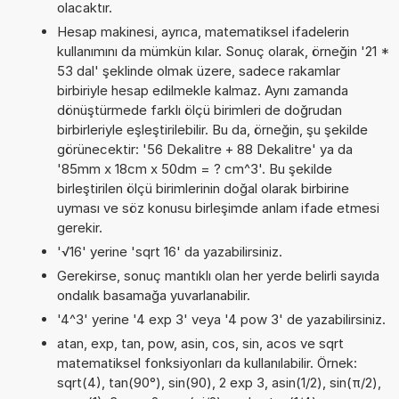
olacaktır.
Hesap makinesi, ayrıca, matematiksel ifadelerin
kullanımını da mümkün kılar. Sonuç olarak, örneğin '21 *
53 dal' şeklinde olmak üzere, sadece rakamlar
birbiriyle hesap edilmekle kalmaz. Aynı zamanda
dönüştürmede farklı ölçü birimleri de doğrudan
birbirleriyle eşleştirilebilir. Bu da, örneğin, şu şekilde
görünecektir: '56 Dekalitre + 88 Dekalitre' ya da
'85mm x 18cm x 50dm = ? cm^3'. Bu şekilde
birleştirilen ölçü birimlerinin doğal olarak birbirine
uyması ve söz konusu birleşimde anlam ifade etmesi
gerekir.
'√16' yerine 'sqrt 16' da yazabilirsiniz.
Gerekirse, sonuç mantıklı olan her yerde belirli sayıda
ondalık basamağa yuvarlanabilir.
'4^3' yerine '4 exp 3' veya '4 pow 3' de yazabilirsiniz.
atan, exp, tan, pow, asin, cos, sin, acos ve sqrt
matematiksel fonksiyonları da kullanılabilir. Örnek:
sqrt(4), tan(90°), sin(90), 2 exp 3, asin(1/2), sin(π/2),