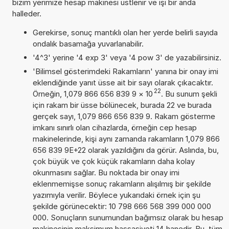
bizim yerimize hesap makinesi üstlenir ve işi bir anda
halleder.
Gerekirse, sonuç mantıklı olan her yerde belirli sayıda
ondalık basamağa yuvarlanabilir.
'4^3' yerine '4 exp 3' veya '4 pow 3' de yazabilirsiniz.
'Bilimsel gösterimdeki Rakamların' yanına bir onay imi
eklendiğinde yanıt üsse ait bir sayı olarak çıkacaktır.
22
Örneğin, 1,079 866 656 839 9
×
10
. Bu sunum şekli
için rakam bir üsse bölünecek, burada 22 ve burada
gerçek sayı, 1,079 866 656 839 9. Rakam gösterme
imkanı sınırlı olan cihazlarda, örneğin cep hesap
makinelerinde, kişi aynı zamanda rakamların 1,079 866
656 839 9E+22 olarak yazıldığını da görür. Aslında, bu,
çok büyük ve çok küçük rakamların daha kolay
okunmasını sağlar. Bu noktada bir onay imi
eklenmemişse sonuç rakamların alışılmış bir şekilde
yazımıyla verilir. Böylece yukarıdaki örnek için şu
şekilde görünecektir: 10 798 666 568 399 000 000
000. Sonuçların sunumundan bağımsız olarak bu hesap
makinesinin maksimum hassasiyeti 14 hanedir. Bu, tüm