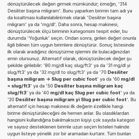
dönüştürülecek değeri girmek mümkündür; örneğin, '314
Desiliter başına miligram'. Bunu yaparken birimin tam adı ya
da kısaltması kullanılabilirörnek olarak 'Desiliter başına
miligram' ya da 'mg/dl'. Daha sonra, hesap makinesi,
dönüştürülecek ölçü biriminin kategorisini tespit eder, bu
durumda 'Yoğunluk' seçin. Ondan sonra, girilen değeri onunla
ilgili bilinen tüm uygun birimlere dönüştürür. Sonuç listesinde
ilk olarak aradığınız dönüştürme işlemini de bulacağınızdan
emin olursunuz. Alternatif olarak, dönüştürülecek değer şu
şekilde girilebilir: '80 mg/dl kaç slug/ft3' ya da '31 mg/dl yi
slug/ft3' ya da '32 mg/dl to slug/ft3' ya da '70
Desiliter
başına miligram -> Slug per cubic foot
' ya da '60
mg/dl
= slug/ft3
' ya da '50
Desiliter başına miligram kaç
slug/ft3
' ya da '40
mg/dl kaç Slug per cubic foot
' ya da
'20
Desiliter başına miligram yi Slug per cubic foot
'. Bu
alternatif için hesap makinesi ilk değerin özellikle hangi
birime dönüştürüleceğini de hemen anlar. Bu olasılıklardan
hangisini kullandığına bakılmaksızın kişiyi çok sayıda kategori
ve sayısız desteklenen birimle uzun seçim listeleri halinde
uygun listeye yönelik zor bir aramadan kurtarır. Tüm bunları