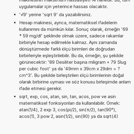
uygulamalar için yeterince hassas olacaktır.
'√9' yerine 'sqrt 9' da yazabilirsiniz.
Hesap makinesi, ayrıca, matematiksel ifadelerin
kullanımını da mümkün kılar. Sonuç olarak, örneğin '69
* 59 mg/dl' şeklinde olmak üzere, sadece rakamlar
birbiriyle hesap edilmekle kalmaz. Aynı zamanda
dönüştürmede farklı ölçü birimleri de doğrudan
birbirleriyle eşleştirilebilir. Bu da, örneğin, şu şekilde
görünecektir: '89 Desiliter başına miligram + 79 Slug
per cubic foot' ya da '49mm x 39cm x 29dm = ?
cm^3'. Bu şekilde birleştirilen ölçü birimlerinin doğal
olarak birbirine uyması ve söz konusu birleşimde anlam
ifade etmesi gerekir.
sqrt, exp, cos, atan, sin, tan, acos, pow ve asin
matematiksel fonksiyonları da kullanılabilir. Örnek:
atan(1/4), 2 exp 3, cos(pi/2), sin(π/2), tan(90°),
acos(1), 3 pow 2, asin(1/2), sin(90) ya da sqrt(4)