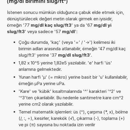
(mg/dl birimini slug/ft³)
İstenen sonucu mümkün olduğunca çabuk elde etmek için,
dönüştürülecek değeri metin olarak girmek en iyisidir,
örneğin '77
mg/dl kaç slug/ft3
' ya da '67
mg/dl yi
slug/ft3
' veya sadece '57
mg/dl
':
Çoğu durumda, 'kaç' (veya '=' / '->') kelimesi iki
birimin adları arasında atlanabilir, örneğin '47 mg/dl kaç
slug/ft3' yerine '37
mg/dl slug/ft3
'.
1,82 x 10^5 yerine 1,82e5 yazılabilir. 'e' harfi 'üs'
anlamına gelmektedir.
Yunan harfi 'µ' (= mikro) yerine basit bir 'u' kullanılabilir,
örneğin µPa yerine uPa.
'Kare' ve 'kübik' kısaltmalarında '^' karakteri '^2' ve
'^3'ten çıkarılabilir. Bu nedenle santimetre kare cm^2
yerine cm2 olarak yazılabilir.
Temel matematik işlemleri: üs (^), çarpma (*, x), bölme
(/, :, ÷), kesirler, karekök (√), çıkarma (-), toplama (+)
ve pi (π) sayısına bu noktada izin verilir