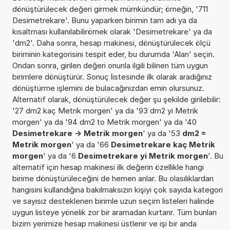
dönüştürülecek değeri girmek mümkündür; örneğin, '711
Desimetrekare'. Bunu yaparken birimin tam adı ya da
kısaltması kullanılabilirörnek olarak 'Desimetrekare' ya da
'dm2'. Daha sonra, hesap makinesi, dönüştürülecek ölçü
biriminin kategorisini tespit eder, bu durumda 'Alan' seçin.
Ondan sonra, girilen değeri onunla ilgili bilinen tüm uygun
birimlere dönüştürür. Sonuç listesinde ilk olarak aradığınız
dönüştürme işlemini de bulacağınızdan emin olursunuz.
Alternatif olarak, dönüştürülecek değer şu şekilde girilebilir:
'27 dm2 kaç Metrik morgen' ya da '93 dm2 yi Metrik
morgen' ya da '94 dm2 to Metrik morgen' ya da '40
Desimetrekare -> Metrik morgen
' ya da '53
dm2 =
Metrik morgen
' ya da '66
Desimetrekare kaç Metrik
morgen
' ya da '6
Desimetrekare yi Metrik morgen
'. Bu
alternatif için hesap makinesi ilk değerin özellikle hangi
birime dönüştürüleceğini de hemen anlar. Bu olasılıklardan
hangisini kullandığına bakılmaksızın kişiyi çok sayıda kategori
ve sayısız desteklenen birimle uzun seçim listeleri halinde
uygun listeye yönelik zor bir aramadan kurtarır. Tüm bunları
bizim yerimize hesap makinesi üstlenir ve işi bir anda