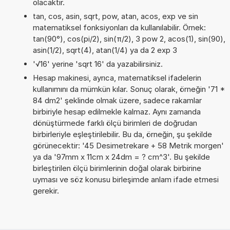
olacaktır.
tan, cos, asin, sqrt, pow, atan, acos, exp ve sin
matematiksel fonksiyonları da kullanılabilir. Örnek:
tan(90°), cos(pi/2), sin(π/2), 3 pow 2, acos(1), sin(90),
asin(1/2), sqrt(4), atan(1/4) ya da 2 exp 3
'√16' yerine 'sqrt 16' da yazabilirsiniz.
Hesap makinesi, ayrıca, matematiksel ifadelerin
kullanımını da mümkün kılar. Sonuç olarak, örneğin '71 *
84 dm2' şeklinde olmak üzere, sadece rakamlar
birbiriyle hesap edilmekle kalmaz. Aynı zamanda
dönüştürmede farklı ölçü birimleri de doğrudan
birbirleriyle eşleştirilebilir. Bu da, örneğin, şu şekilde
görünecektir: '45 Desimetrekare + 58 Metrik morgen'
ya da '97mm x 11cm x 24dm = ? cm^3'. Bu şekilde
birleştirilen ölçü birimlerinin doğal olarak birbirine
uyması ve söz konusu birleşimde anlam ifade etmesi
gerekir.