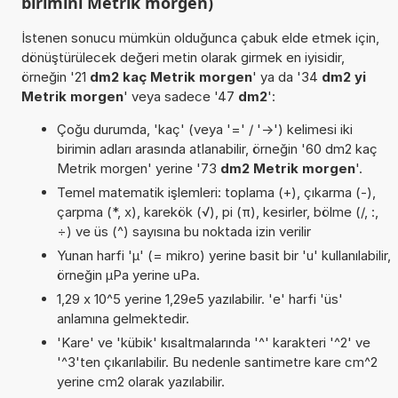
birimini Metrik morgen)
İstenen sonucu mümkün olduğunca çabuk elde etmek için,
dönüştürülecek değeri metin olarak girmek en iyisidir,
örneğin '21
dm2 kaç Metrik morgen
' ya da '34
dm2 yi
Metrik morgen
' veya sadece '47
dm2
':
Çoğu durumda, 'kaç' (veya '=' / '->') kelimesi iki
birimin adları arasında atlanabilir, örneğin '60 dm2 kaç
Metrik morgen' yerine '73
dm2 Metrik morgen
'.
Temel matematik işlemleri: toplama (+), çıkarma (-),
çarpma (*, x), karekök (√), pi (π), kesirler, bölme (/, :,
÷) ve üs (^) sayısına bu noktada izin verilir
Yunan harfi 'µ' (= mikro) yerine basit bir 'u' kullanılabilir,
örneğin µPa yerine uPa.
1,29 x 10^5 yerine 1,29e5 yazılabilir. 'e' harfi 'üs'
anlamına gelmektedir.
'Kare' ve 'kübik' kısaltmalarında '^' karakteri '^2' ve
'^3'ten çıkarılabilir. Bu nedenle santimetre kare cm^2
yerine cm2 olarak yazılabilir.