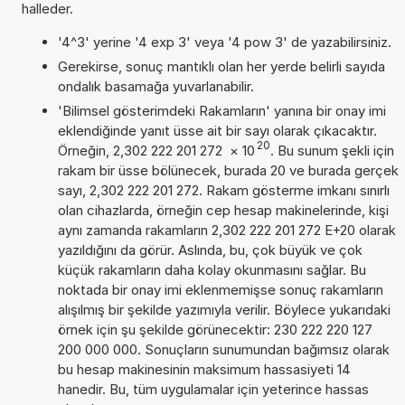
halleder.
'4^3' yerine '4 exp 3' veya '4 pow 3' de yazabilirsiniz.
Gerekirse, sonuç mantıklı olan her yerde belirli sayıda
ondalık basamağa yuvarlanabilir.
'Bilimsel gösterimdeki Rakamların' yanına bir onay imi
eklendiğinde yanıt üsse ait bir sayı olarak çıkacaktır.
20
Örneğin, 2,302 222 201 272
×
10
. Bu sunum şekli için
rakam bir üsse bölünecek, burada 20 ve burada gerçek
sayı, 2,302 222 201 272. Rakam gösterme imkanı sınırlı
olan cihazlarda, örneğin cep hesap makinelerinde, kişi
aynı zamanda rakamların 2,302 222 201 272 E+20 olarak
yazıldığını da görür. Aslında, bu, çok büyük ve çok
küçük rakamların daha kolay okunmasını sağlar. Bu
noktada bir onay imi eklenmemişse sonuç rakamların
alışılmış bir şekilde yazımıyla verilir. Böylece yukarıdaki
örnek için şu şekilde görünecektir: 230 222 220 127
200 000 000. Sonuçların sunumundan bağımsız olarak
bu hesap makinesinin maksimum hassasiyeti 14
hanedir. Bu, tüm uygulamalar için yeterince hassas