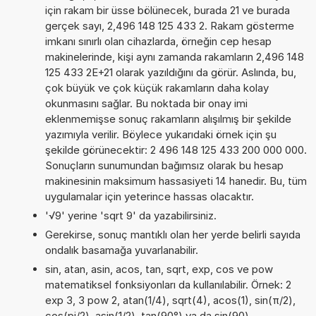
için rakam bir üsse bölünecek, burada 21 ve burada
gerçek sayı, 2,496 148 125 433 2. Rakam gösterme
imkanı sınırlı olan cihazlarda, örneğin cep hesap
makinelerinde, kişi aynı zamanda rakamların 2,496 148
125 433 2E+21 olarak yazıldığını da görür. Aslında, bu,
çok büyük ve çok küçük rakamların daha kolay
okunmasını sağlar. Bu noktada bir onay imi
eklenmemişse sonuç rakamların alışılmış bir şekilde
yazımıyla verilir. Böylece yukarıdaki örnek için şu
şekilde görünecektir: 2 496 148 125 433 200 000 000.
Sonuçların sunumundan bağımsız olarak bu hesap
makinesinin maksimum hassasiyeti 14 hanedir. Bu, tüm
uygulamalar için yeterince hassas olacaktır.
'√9' yerine 'sqrt 9' da yazabilirsiniz.
Gerekirse, sonuç mantıklı olan her yerde belirli sayıda
ondalık basamağa yuvarlanabilir.
sin, atan, asin, acos, tan, sqrt, exp, cos ve pow
matematiksel fonksiyonları da kullanılabilir. Örnek: 2
exp 3, 3 pow 2, atan(1/4), sqrt(4), acos(1), sin(π/2),
cos(pi/2), asin(1/2), tan(90°) ya da sin(90)