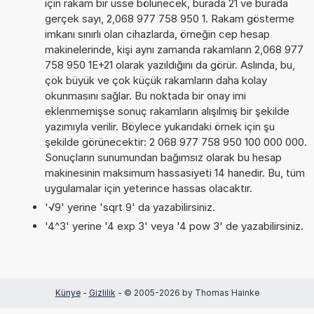
için rakam bir üsse bölünecek, burada 21 ve burada
gerçek sayı, 2,068 977 758 950 1. Rakam gösterme
imkanı sınırlı olan cihazlarda, örneğin cep hesap
makinelerinde, kişi aynı zamanda rakamların 2,068 977
758 950 1E+21 olarak yazıldığını da görür. Aslında, bu,
çok büyük ve çok küçük rakamların daha kolay
okunmasını sağlar. Bu noktada bir onay imi
eklenmemişse sonuç rakamların alışılmış bir şekilde
yazımıyla verilir. Böylece yukarıdaki örnek için şu
şekilde görünecektir: 2 068 977 758 950 100 000 000.
Sonuçların sunumundan bağımsız olarak bu hesap
makinesinin maksimum hassasiyeti 14 hanedir. Bu, tüm
uygulamalar için yeterince hassas olacaktır.
'√9' yerine 'sqrt 9' da yazabilirsiniz.
'4^3' yerine '4 exp 3' veya '4 pow 3' de yazabilirsiniz.
Künye
-
Gizlilik
- © 2005-2026 by Thomas Hainke