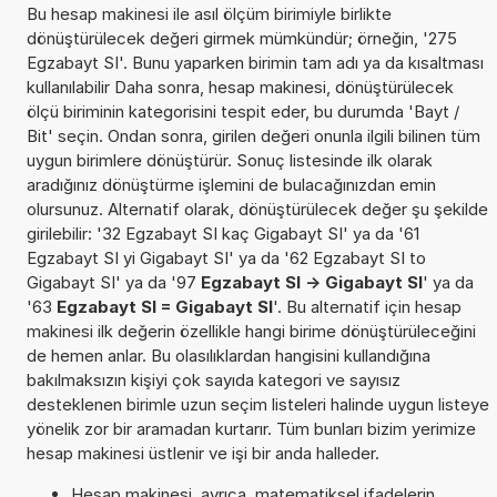
Bu hesap makinesi ile asıl ölçüm birimiyle birlikte
dönüştürülecek değeri girmek mümkündür; örneğin, '275
Egzabayt SI'. Bunu yaparken birimin tam adı ya da kısaltması
kullanılabilir Daha sonra, hesap makinesi, dönüştürülecek
ölçü biriminin kategorisini tespit eder, bu durumda 'Bayt /
Bit' seçin. Ondan sonra, girilen değeri onunla ilgili bilinen tüm
uygun birimlere dönüştürür. Sonuç listesinde ilk olarak
aradığınız dönüştürme işlemini de bulacağınızdan emin
olursunuz. Alternatif olarak, dönüştürülecek değer şu şekilde
girilebilir: '32 Egzabayt SI kaç Gigabayt SI' ya da '61
Egzabayt SI yi Gigabayt SI' ya da '62 Egzabayt SI to
Gigabayt SI' ya da '97
Egzabayt SI -> Gigabayt SI
' ya da
'63
Egzabayt SI = Gigabayt SI
'. Bu alternatif için hesap
makinesi ilk değerin özellikle hangi birime dönüştürüleceğini
de hemen anlar. Bu olasılıklardan hangisini kullandığına
bakılmaksızın kişiyi çok sayıda kategori ve sayısız
desteklenen birimle uzun seçim listeleri halinde uygun listeye
yönelik zor bir aramadan kurtarır. Tüm bunları bizim yerimize
hesap makinesi üstlenir ve işi bir anda halleder.
Hesap makinesi, ayrıca, matematiksel ifadelerin