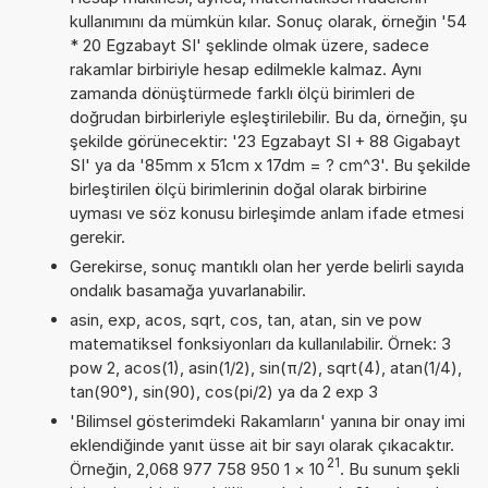
kullanımını da mümkün kılar. Sonuç olarak, örneğin '54
* 20 Egzabayt SI' şeklinde olmak üzere, sadece
rakamlar birbiriyle hesap edilmekle kalmaz. Aynı
zamanda dönüştürmede farklı ölçü birimleri de
doğrudan birbirleriyle eşleştirilebilir. Bu da, örneğin, şu
şekilde görünecektir: '23 Egzabayt SI + 88 Gigabayt
SI' ya da '85mm x 51cm x 17dm = ? cm^3'. Bu şekilde
birleştirilen ölçü birimlerinin doğal olarak birbirine
uyması ve söz konusu birleşimde anlam ifade etmesi
gerekir.
Gerekirse, sonuç mantıklı olan her yerde belirli sayıda
ondalık basamağa yuvarlanabilir.
asin, exp, acos, sqrt, cos, tan, atan, sin ve pow
matematiksel fonksiyonları da kullanılabilir. Örnek: 3
pow 2, acos(1), asin(1/2), sin(π/2), sqrt(4), atan(1/4),
tan(90°), sin(90), cos(pi/2) ya da 2 exp 3
'Bilimsel gösterimdeki Rakamların' yanına bir onay imi
eklendiğinde yanıt üsse ait bir sayı olarak çıkacaktır.
21
Örneğin, 2,068 977 758 950 1
×
10
. Bu sunum şekli