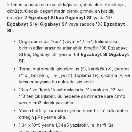
İstenen sonucu mümkün olduğunca çabuk elde etmek için,
dönüştürülecek değeri metin olarak girmek en iyisidir,
örneğin '2
Egzabayt SI kaç Gigabayt SI
' ya da '67
Egzabayt SI yi Gigabayt SI
' veya sadece '33
Egzabayt
SI
':
Çoğu durumda, 'kaç' (veya '=' / '->') kelimesi iki
birimin adları arasında atlanabilir, örneğin '98 Egzabayt
SI kaç Gigabayt SI' yerine '64
Egzabayt SI Gigabayt
SI
'.
Temel matematik işlemleri: üs (^), karekök (√), çarpma
(*, x), bölme (/, :, ÷), pi (π), toplama (+), çıkarma (-) ve
kesirler sayısına bu noktada izin verilir
'Kare' ve 'kübik' kısaltmalarında '^' karakteri '^2' ve
'^3'ten çıkarılabilir. Bu nedenle santimetre kare cm^2
yerine cm2 olarak yazılabilir.
Yunan harfi 'µ' (= mikro) yerine basit bir 'u' kullanılabilir,
örneğin µPa yerine uPa.
1,34 x 10^5 yerine 1,34e5 yazılabilir. 'e' harfi 'üs'
anlamına gelmektedir.