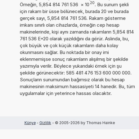
20
Örneğin, 5,854 814 761 536
×
10
. Bu sunum şekli
için rakam bir üsse bölünecek, burada 20 ve burada
gerçek sayı, 5,854 814 761 536. Rakam gösterme
imkanı sınırlı olan cihazlarda, örneğin cep hesap
makinelerinde, kişi aynı zamanda rakamların 5,854 814
761 536 E+20 olarak yazıldığını da görür. Aslında, bu,
çok büyük ve çok küçük rakamların daha kolay
okunmasını sağlar. Bu noktada bir onay imi
eklenmemişse sonuç rakamların alışılmış bir şekilde
yazımıyla verilir. Böylece yukarıdaki örnek için şu
şekilde görünecektir: 585 481 476 153 600 000 000.
Sonuçların sunumundan bağımsız olarak bu hesap
makinesinin maksimum hassasiyeti 14 hanedir. Bu, tüm
uygulamalar için yeterince hassas olacaktır.
Künye
-
Gizlilik
- © 2005-2026 by Thomas Hainke