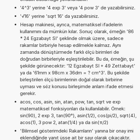
'4^3' yerine '4 exp 3' veya '4 pow 3' de yazabilirsiniz.
'√16' yerine 'sqrt 16' da yazabilirsiniz.
Hesap makinesi, ayrıca, matematiksel ifadelerin
kullanımını da mümkün kılar. Sonuç olarak, örneğin '86
* 24 Egzabayt SI' şeklinde olmak üzere, sadece
rakamlar birbiriyle hesap edilmekle kalmaz. Aynı
zamanda dönüştürmede farklı ölçü birimleri de
doğrudan birbirleriyle eşleştirilebilir. Bu da, örneğin, şu
şekilde görünecektir: '12 Egzabayt SI + 49 Zettabayt'
ya da '61mm x 98cm x 36dm = ? cm^3'. Bu şekilde
birleştirilen ölçü birimlerinin doğal olarak birbirine
uyması ve söz konusu birleşimde anlam ifade etmesi
gerekir.
acos, cos, asin, sin, atan, pow, tan, sqrt ve exp
matematiksel fonksiyonları da kullanılabilir. Örnek:
sin(90), 2 exp 3, tan(90°), asin(1/2), cos(pi/2), sqrt(4),
acos(1), 3 pow 2, atan(1/4) ya da sin(π/2)
'Bilimsel gösterimdeki Rakamların' yanına bir onay imi
eklendiğinde yanıt üsse ait bir sayı olarak çıkacaktır.