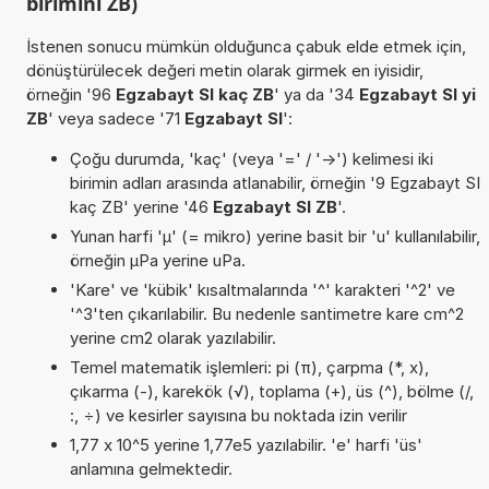
birimini ZB)
İstenen sonucu mümkün olduğunca çabuk elde etmek için,
dönüştürülecek değeri metin olarak girmek en iyisidir,
örneğin '96
Egzabayt SI kaç ZB
' ya da '34
Egzabayt SI yi
ZB
' veya sadece '71
Egzabayt SI
':
Çoğu durumda, 'kaç' (veya '=' / '->') kelimesi iki
birimin adları arasında atlanabilir, örneğin '9 Egzabayt SI
kaç ZB' yerine '46
Egzabayt SI ZB
'.
Yunan harfi 'µ' (= mikro) yerine basit bir 'u' kullanılabilir,
örneğin µPa yerine uPa.
'Kare' ve 'kübik' kısaltmalarında '^' karakteri '^2' ve
'^3'ten çıkarılabilir. Bu nedenle santimetre kare cm^2
yerine cm2 olarak yazılabilir.
Temel matematik işlemleri: pi (π), çarpma (*, x),
çıkarma (-), karekök (√), toplama (+), üs (^), bölme (/,
:, ÷) ve kesirler sayısına bu noktada izin verilir
1,77 x 10^5 yerine 1,77e5 yazılabilir. 'e' harfi 'üs'
anlamına gelmektedir.