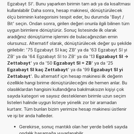
Egzabayt SI'. Bunu yaparken birimin tam adı ya da kısaltması
kullanılabilir Daha sonra, hesap makinesi, dönüştürülecek
ölçü biriminin kategorisini tespit eder, bu durumda 'Bayt /
Bit' seçin. Ondan sonra, girilen değeri onunla ilgili bilinen tüm
uygun birimlere dönüştürür. Sonuç listesinde ilk olarak
aradığınız dönüştürme işlemini de bulacağınızdan emin
olursunuz. Alternatif olarak, dönüştürülecek değer şu şekilde
girilebilir: '75 Egzabayt SI kaç ZB' ya da '63 Egzabayt SI yi
ZB' ya da '64 Egzabayt SI to ZB' ya da '13
Egzabayt SI ->
Zettabayt
' ya da '50
Egzabayt SI = ZB
' ya da '25
Egzabayt SI kaç Zettabayt
' ya da '99
Egzabayt SI yi
Zettabayt
'. Bu alternatif için hesap makinesi ilk değerin
özellikle hangi birime dönüştürüleceğini de hemen anlar. Bu
olasılıklardan hangisini kullandığına bakılmaksızın kişiyi çok
sayıda kategori ve sayısız desteklenen birimle uzun seçim
listeleri halinde uygun listeye yönelik zor bir aramadan
kurtarır. Tüm bunları bizim yerimize hesap makinesi üstlenir
ve işi bir anda halleder.
Gerekirse, sonuç mantıklı olan her yerde belirli sayıda
ondalık basamağa yuvarlanabilir.