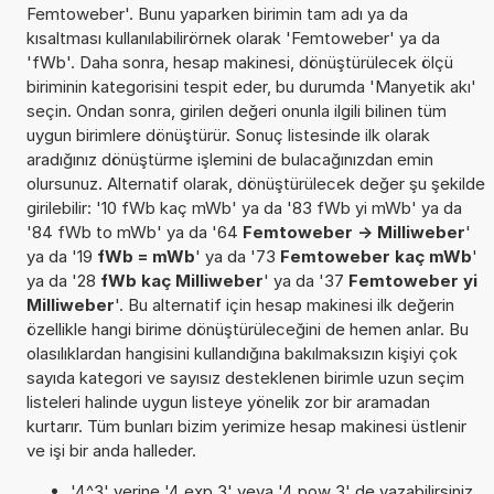
Femtoweber'. Bunu yaparken birimin tam adı ya da
kısaltması kullanılabilirörnek olarak 'Femtoweber' ya da
'fWb'. Daha sonra, hesap makinesi, dönüştürülecek ölçü
biriminin kategorisini tespit eder, bu durumda 'Manyetik akı'
seçin. Ondan sonra, girilen değeri onunla ilgili bilinen tüm
uygun birimlere dönüştürür. Sonuç listesinde ilk olarak
aradığınız dönüştürme işlemini de bulacağınızdan emin
olursunuz. Alternatif olarak, dönüştürülecek değer şu şekilde
girilebilir: '10 fWb kaç mWb' ya da '83 fWb yi mWb' ya da
'84 fWb to mWb' ya da '64
Femtoweber -> Milliweber
'
ya da '19
fWb = mWb
' ya da '73
Femtoweber kaç mWb
'
ya da '28
fWb kaç Milliweber
' ya da '37
Femtoweber yi
Milliweber
'. Bu alternatif için hesap makinesi ilk değerin
özellikle hangi birime dönüştürüleceğini de hemen anlar. Bu
olasılıklardan hangisini kullandığına bakılmaksızın kişiyi çok
sayıda kategori ve sayısız desteklenen birimle uzun seçim
listeleri halinde uygun listeye yönelik zor bir aramadan
kurtarır. Tüm bunları bizim yerimize hesap makinesi üstlenir
ve işi bir anda halleder.
'4^3' yerine '4 exp 3' veya '4 pow 3' de yazabilirsiniz.