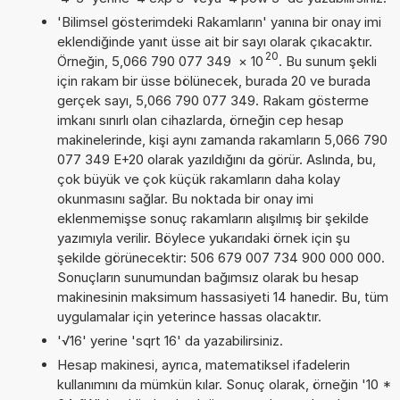
'Bilimsel gösterimdeki Rakamların' yanına bir onay imi
eklendiğinde yanıt üsse ait bir sayı olarak çıkacaktır.
20
Örneğin, 5,066 790 077 349
×
10
. Bu sunum şekli
için rakam bir üsse bölünecek, burada 20 ve burada
gerçek sayı, 5,066 790 077 349. Rakam gösterme
imkanı sınırlı olan cihazlarda, örneğin cep hesap
makinelerinde, kişi aynı zamanda rakamların 5,066 790
077 349 E+20 olarak yazıldığını da görür. Aslında, bu,
çok büyük ve çok küçük rakamların daha kolay
okunmasını sağlar. Bu noktada bir onay imi
eklenmemişse sonuç rakamların alışılmış bir şekilde
yazımıyla verilir. Böylece yukarıdaki örnek için şu
şekilde görünecektir: 506 679 007 734 900 000 000.
Sonuçların sunumundan bağımsız olarak bu hesap
makinesinin maksimum hassasiyeti 14 hanedir. Bu, tüm
uygulamalar için yeterince hassas olacaktır.
'√16' yerine 'sqrt 16' da yazabilirsiniz.
Hesap makinesi, ayrıca, matematiksel ifadelerin
kullanımını da mümkün kılar. Sonuç olarak, örneğin '10 *