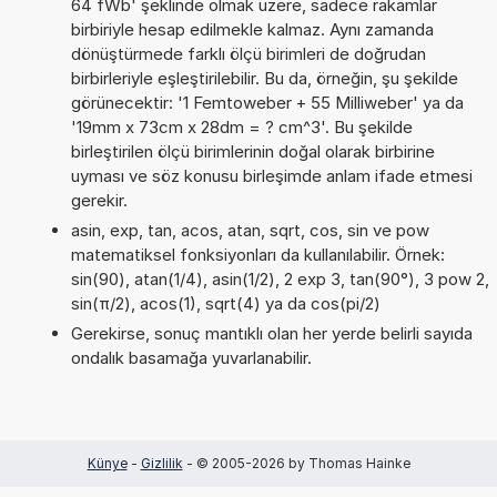
64 fWb' şeklinde olmak üzere, sadece rakamlar
birbiriyle hesap edilmekle kalmaz. Aynı zamanda
dönüştürmede farklı ölçü birimleri de doğrudan
birbirleriyle eşleştirilebilir. Bu da, örneğin, şu şekilde
görünecektir: '1 Femtoweber + 55 Milliweber' ya da
'19mm x 73cm x 28dm = ? cm^3'. Bu şekilde
birleştirilen ölçü birimlerinin doğal olarak birbirine
uyması ve söz konusu birleşimde anlam ifade etmesi
gerekir.
asin, exp, tan, acos, atan, sqrt, cos, sin ve pow
matematiksel fonksiyonları da kullanılabilir. Örnek:
sin(90), atan(1/4), asin(1/2), 2 exp 3, tan(90°), 3 pow 2,
sin(π/2), acos(1), sqrt(4) ya da cos(pi/2)
Gerekirse, sonuç mantıklı olan her yerde belirli sayıda
ondalık basamağa yuvarlanabilir.
Künye
-
Gizlilik
- © 2005-2026 by Thomas Hainke