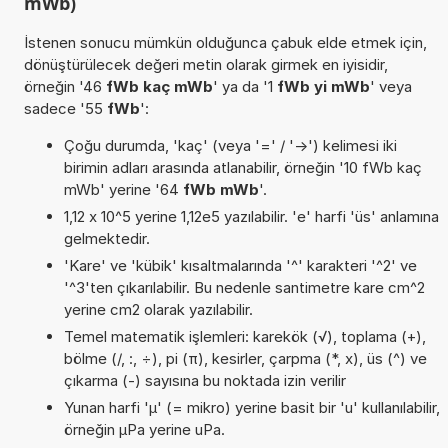
mWb)
İstenen sonucu mümkün olduğunca çabuk elde etmek için,
dönüştürülecek değeri metin olarak girmek en iyisidir,
örneğin '46
fWb kaç mWb
' ya da '1
fWb yi mWb
' veya
sadece '55
fWb
':
Çoğu durumda, 'kaç' (veya '=' / '->') kelimesi iki
birimin adları arasında atlanabilir, örneğin '10 fWb kaç
mWb' yerine '64
fWb mWb
'.
1,12 x 10^5 yerine 1,12e5 yazılabilir. 'e' harfi 'üs' anlamına
gelmektedir.
'Kare' ve 'kübik' kısaltmalarında '^' karakteri '^2' ve
'^3'ten çıkarılabilir. Bu nedenle santimetre kare cm^2
yerine cm2 olarak yazılabilir.
Temel matematik işlemleri: karekök (√), toplama (+),
bölme (/, :, ÷), pi (π), kesirler, çarpma (*, x), üs (^) ve
çıkarma (-) sayısına bu noktada izin verilir
Yunan harfi 'µ' (= mikro) yerine basit bir 'u' kullanılabilir,
örneğin µPa yerine uPa.