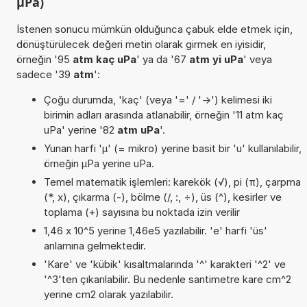
µPa)
İstenen sonucu mümkün olduğunca çabuk elde etmek için,
dönüştürülecek değeri metin olarak girmek en iyisidir,
örneğin '95
atm kaç uPa
' ya da '67
atm yi uPa
' veya
sadece '39
atm
':
Çoğu durumda, 'kaç' (veya '=' / '->') kelimesi iki
birimin adları arasında atlanabilir, örneğin '11 atm kaç
uPa' yerine '82
atm uPa
'.
Yunan harfi 'µ' (= mikro) yerine basit bir 'u' kullanılabilir,
örneğin µPa yerine uPa.
Temel matematik işlemleri: karekök (√), pi (π), çarpma
(*, x), çıkarma (-), bölme (/, :, ÷), üs (^), kesirler ve
toplama (+) sayısına bu noktada izin verilir
1,46 x 10^5 yerine 1,46e5 yazılabilir. 'e' harfi 'üs'
anlamına gelmektedir.
'Kare' ve 'kübik' kısaltmalarında '^' karakteri '^2' ve
'^3'ten çıkarılabilir. Bu nedenle santimetre kare cm^2
yerine cm2 olarak yazılabilir.