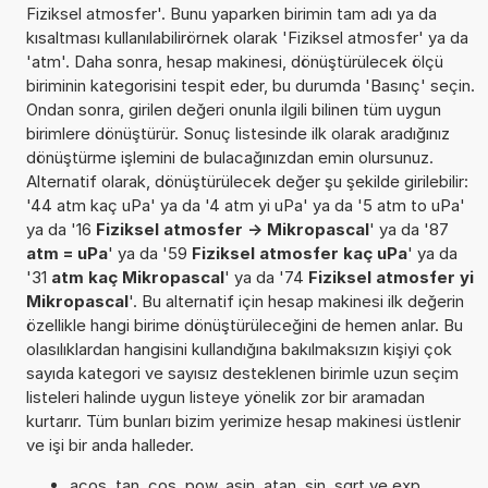
Fiziksel atmosfer'. Bunu yaparken birimin tam adı ya da
kısaltması kullanılabilirörnek olarak 'Fiziksel atmosfer' ya da
'atm'. Daha sonra, hesap makinesi, dönüştürülecek ölçü
biriminin kategorisini tespit eder, bu durumda 'Basınç' seçin.
Ondan sonra, girilen değeri onunla ilgili bilinen tüm uygun
birimlere dönüştürür. Sonuç listesinde ilk olarak aradığınız
dönüştürme işlemini de bulacağınızdan emin olursunuz.
Alternatif olarak, dönüştürülecek değer şu şekilde girilebilir:
'44 atm kaç uPa' ya da '4 atm yi uPa' ya da '5 atm to uPa'
ya da '16
Fiziksel atmosfer -> Mikropascal
' ya da '87
atm = uPa
' ya da '59
Fiziksel atmosfer kaç uPa
' ya da
'31
atm kaç Mikropascal
' ya da '74
Fiziksel atmosfer yi
Mikropascal
'. Bu alternatif için hesap makinesi ilk değerin
özellikle hangi birime dönüştürüleceğini de hemen anlar. Bu
olasılıklardan hangisini kullandığına bakılmaksızın kişiyi çok
sayıda kategori ve sayısız desteklenen birimle uzun seçim
listeleri halinde uygun listeye yönelik zor bir aramadan
kurtarır. Tüm bunları bizim yerimize hesap makinesi üstlenir
ve işi bir anda halleder.
acos, tan, cos, pow, asin, atan, sin, sqrt ve exp