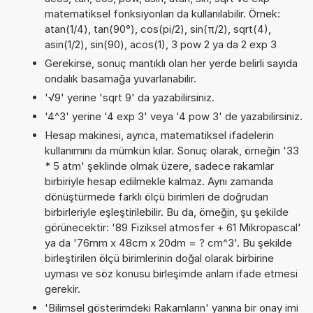
matematiksel fonksiyonları da kullanılabilir. Örnek:
atan(1/4), tan(90°), cos(pi/2), sin(π/2), sqrt(4),
asin(1/2), sin(90), acos(1), 3 pow 2 ya da 2 exp 3
Gerekirse, sonuç mantıklı olan her yerde belirli sayıda
ondalık basamağa yuvarlanabilir.
'√9' yerine 'sqrt 9' da yazabilirsiniz.
'4^3' yerine '4 exp 3' veya '4 pow 3' de yazabilirsiniz.
Hesap makinesi, ayrıca, matematiksel ifadelerin
kullanımını da mümkün kılar. Sonuç olarak, örneğin '33
* 5 atm' şeklinde olmak üzere, sadece rakamlar
birbiriyle hesap edilmekle kalmaz. Aynı zamanda
dönüştürmede farklı ölçü birimleri de doğrudan
birbirleriyle eşleştirilebilir. Bu da, örneğin, şu şekilde
görünecektir: '89 Fiziksel atmosfer + 61 Mikropascal'
ya da '76mm x 48cm x 20dm = ? cm^3'. Bu şekilde
birleştirilen ölçü birimlerinin doğal olarak birbirine
uyması ve söz konusu birleşimde anlam ifade etmesi
gerekir.
'Bilimsel gösterimdeki Rakamların' yanına bir onay imi