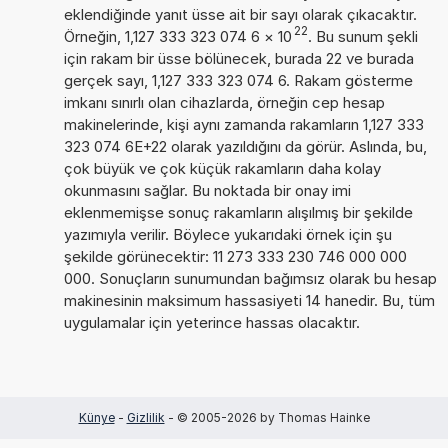
eklendiğinde yanıt üsse ait bir sayı olarak çıkacaktır.
22
Örneğin, 1,127 333 323 074 6
×
10
. Bu sunum şekli
için rakam bir üsse bölünecek, burada 22 ve burada
gerçek sayı, 1,127 333 323 074 6. Rakam gösterme
imkanı sınırlı olan cihazlarda, örneğin cep hesap
makinelerinde, kişi aynı zamanda rakamların 1,127 333
323 074 6E+22 olarak yazıldığını da görür. Aslında, bu,
çok büyük ve çok küçük rakamların daha kolay
okunmasını sağlar. Bu noktada bir onay imi
eklenmemişse sonuç rakamların alışılmış bir şekilde
yazımıyla verilir. Böylece yukarıdaki örnek için şu
şekilde görünecektir: 11 273 333 230 746 000 000
000. Sonuçların sunumundan bağımsız olarak bu hesap
makinesinin maksimum hassasiyeti 14 hanedir. Bu, tüm
uygulamalar için yeterince hassas olacaktır.
Künye
-
Gizlilik
- © 2005-2026 by Thomas Hainke