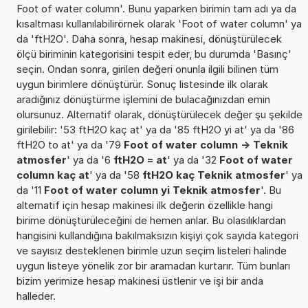
Foot of water column'. Bunu yaparken birimin tam adı ya da
kısaltması kullanılabilirörnek olarak 'Foot of water column' ya
da 'ftH2O'. Daha sonra, hesap makinesi, dönüştürülecek
ölçü biriminin kategorisini tespit eder, bu durumda 'Basınç'
seçin. Ondan sonra, girilen değeri onunla ilgili bilinen tüm
uygun birimlere dönüştürür. Sonuç listesinde ilk olarak
aradığınız dönüştürme işlemini de bulacağınızdan emin
olursunuz. Alternatif olarak, dönüştürülecek değer şu şekilde
girilebilir: '53 ftH2O kaç at' ya da '85 ftH2O yi at' ya da '86
ftH2O to at' ya da '79
Foot of water column -> Teknik
atmosfer
' ya da '6
ftH2O = at
' ya da '32
Foot of water
column kaç at
' ya da '58
ftH2O kaç Teknik atmosfer
' ya
da '11
Foot of water column yi Teknik atmosfer
'. Bu
alternatif için hesap makinesi ilk değerin özellikle hangi
birime dönüştürüleceğini de hemen anlar. Bu olasılıklardan
hangisini kullandığına bakılmaksızın kişiyi çok sayıda kategori
ve sayısız desteklenen birimle uzun seçim listeleri halinde
uygun listeye yönelik zor bir aramadan kurtarır. Tüm bunları
bizim yerimize hesap makinesi üstlenir ve işi bir anda
halleder.