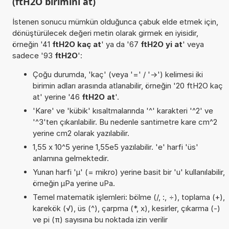
(ftH2O birimini at)
İstenen sonucu mümkün olduğunca çabuk elde etmek için,
dönüştürülecek değeri metin olarak girmek en iyisidir,
örneğin '41
ftH2O kaç at
' ya da '67
ftH2O yi at
' veya
sadece '93
ftH2O
':
Çoğu durumda, 'kaç' (veya '=' / '->') kelimesi iki
birimin adları arasında atlanabilir, örneğin '20 ftH2O kaç
at' yerine '46
ftH2O at
'.
'Kare' ve 'kübik' kısaltmalarında '^' karakteri '^2' ve
'^3'ten çıkarılabilir. Bu nedenle santimetre kare cm^2
yerine cm2 olarak yazılabilir.
1,55 x 10^5 yerine 1,55e5 yazılabilir. 'e' harfi 'üs'
anlamına gelmektedir.
Yunan harfi 'µ' (= mikro) yerine basit bir 'u' kullanılabilir,
örneğin µPa yerine uPa.
Temel matematik işlemleri: bölme (/, :, ÷), toplama (+),
karekök (√), üs (^), çarpma (*, x), kesirler, çıkarma (-)
ve pi (π) sayısına bu noktada izin verilir