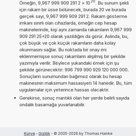
20
Örneğin, 9,967 999 909 291 2
×
10
. Bu sunum şekli
için rakam bir üsse bölünecek, burada 20 ve burada
gerçek sayı, 9,967 999 909 291 2. Rakam gösterme
imkanı sınırlı olan cihazlarda, örneğin cep hesap
makinelerinde, kişi aynı zamanda rakamların 9,967 999
909 291 2E+20 olarak yazıldığını da görür. Aslında, bu,
çok büyük ve çok küçük rakamların daha kolay
okunmasını sağlar. Bu noktada bir onay imi
eklenmemişse sonuç rakamların alışılmış bir şekilde
yazımıyla verilir. Böylece yukarıdaki örnek için şu
şekilde görünecektir: 996 799 990 929 120 000 000.
Sonuçların sunumundan bağımsız olarak bu hesap
makinesinin maksimum hassasiyeti 14 hanedir. Bu, tüm
uygulamalar için yeterince hassas olacaktır.
Gerekirse, sonuç mantıklı olan her yerde belirli sayıda
ondalık basamağa yuvarlanabilir.
Künye
-
Gizlilik
- © 2005-2026 by Thomas Hainke