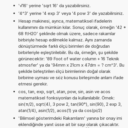
'√16' yerine 'sqrt 16' da yazabilirsiniz.
'4^3' yerine '4 exp 3' veya '4 pow 3' de yazabilirsiniz.
Hesap makinesi, ayrıca, matematiksel ifadelerin
kullanımını da mümkün kılar. Sonuç olarak, örneğin '42 *
68 ftH2O' şeklinde olmak üzere, sadece rakamlar
birbiriyle hesap edilmekle kalmaz. Aynı zamanda
dönüştürmede farklı ölçü birimleri de doğrudan
birbirleriyle eşleştirilebilir. Bu da, örneğin, şu şekilde
görünecektir: '89 Foot of water column + 16 Teknik
atmosfer' ya da '94mm x 21cm x 47dm = ? cm^3'. Bu
şekilde birleştirilen ölçü birimlerinin doğal olarak
birbirine uyması ve söz konusu birleşimde anlam ifade
etmesi gerekir.
cos, tan, exp, sqrt, atan, pow, sin, asin ve acos
matematiksel fonksiyonları da kullanılabilir. Örnek:
sin(π/2), sqrt(4), 3 pow 2, tan(90°), sin(90), 2 exp 3,
atan(1/4), asin(1/2), acos(1) ya da cos(pi/2)
'Bilimsel gösterimdeki Rakamların' yanına bir onay imi
eklendiğinde yanıt üsse ait bir sayı olarak çıkacaktır.