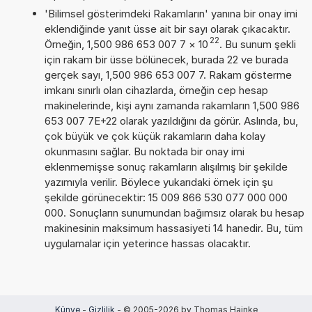
'Bilimsel gösterimdeki Rakamların' yanına bir onay imi
eklendiğinde yanıt üsse ait bir sayı olarak çıkacaktır.
22
Örneğin, 1,500 986 653 007 7
×
10
. Bu sunum şekli
için rakam bir üsse bölünecek, burada 22 ve burada
gerçek sayı, 1,500 986 653 007 7. Rakam gösterme
imkanı sınırlı olan cihazlarda, örneğin cep hesap
makinelerinde, kişi aynı zamanda rakamların 1,500 986
653 007 7E+22 olarak yazıldığını da görür. Aslında, bu,
çok büyük ve çok küçük rakamların daha kolay
okunmasını sağlar. Bu noktada bir onay imi
eklenmemişse sonuç rakamların alışılmış bir şekilde
yazımıyla verilir. Böylece yukarıdaki örnek için şu
şekilde görünecektir: 15 009 866 530 077 000 000
000. Sonuçların sunumundan bağımsız olarak bu hesap
makinesinin maksimum hassasiyeti 14 hanedir. Bu, tüm
uygulamalar için yeterince hassas olacaktır.
Künye
-
Gizlilik
- © 2005-2026 by Thomas Hainke