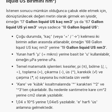
liquid US birimini nm³)
İstenen sonucu mümkün olduğunca çabuk elde etmek için,
dönüştürülecek değeri metin olarak girmek en iyisidir,
örneğin '17
Gallon liquid US kaç nm3
' ya da '67
Gallon
liquid US yi nm3
' veya sadece '18
Gallon liquid US
':
Çoğu durumda, 'kaç' (veya '=' / '->') kelimesi iki
birimin adları arasında atlanabilir, örneğin '68 Gallon
liquid US kaç nm3' yerine '19
Gallon liquid US nm3
'.
Yunan harfi 'µ' (= mikro) yerine basit bir 'u' kullanılabilir,
örneğin µPa yerine uPa.
Temel matematik işlemleri: kesirler, pi (π), bölme (/, :,
÷), toplama (+), çıkarma (-), üs (^), karekök (√) ve
çarpma (*, x) sayısına bu noktada izin verilir
'Kare' ve 'kübik' kısaltmalarında '^' karakteri '^2' ve
'^3'ten çıkarılabilir. Bu nedenle santimetre kare cm^2
yerine cm2 olarak yazılabilir.
1,04 x 10^5 yerine 1,04e5 yazılabilir. 'e' harfi 'üs'
anlamına gelmektedir.