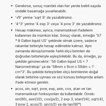
Gerekirse, sonuç mantıklı olan her yerde belirli sayıda
ondalık basamağa yuvarlanabilir.
'√9' yerine 'sqrt 9' da yazabilirsiniz.
'4^3' yerine '4 exp 3' veya '4 pow 3' de yazabilirsiniz.
Hesap makinesi, ayrıca, matematiksel ifadelerin
kullanımını da mümkün kılar. Sonuç olarak, örneğin '57
* 8 Gallon liquid US' şeklinde olmak üzere, sadece
rakamlar birbiriyle hesap edilmekle kalmaz. Aynı
zamanda dönüştürmede farklı ölçü birimleri de
doğrudan birbirleriyle eşleştirilebilir. Bu da, örneğin, şu
şekilde görünecektir: '56 Gallon liquid US + 7
Nanometreküp' ya da '58mm x 9cm x 59dm = ?
cm^3'. Bu şekilde birleştirilen ölçü birimlerinin doğal
olarak birbirine uyması ve söz konusu birleşimde anlam
ifade etmesi gerekir.
acos, sin, sqrt, pow, exp, asin, cos, atan ve tan
matematiksel fonksiyonları da kullanılabilir. Örnek:
sin(90), asin(1/2), cos(pi/2), 2 exp 3, atan(1/4), sqrt(4),
3 pow 2, acos(1), sin(π/2) ya da tan(90°)