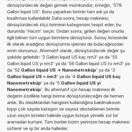
dönüştürülecek değeri girmek mümkündür; örneğin, '578
Gallon liquid US'. Bunu yaparken birimin tam adı ya da
kısaltması kullanılabilir Daha sonra, hesap makinesi,
dönüştürülecek ölçü biriminin kategorisini tespit eder, bu
durumda 'Hacim' seçin. Ondan sonra, girilen değeri onunla
ilgili bilinen tüm uygun birimlere dönüştürür. Sonuç listesinde
ilk olarak aradığınız dönüştürme işlemini de bulacağınızdan
emin olursunuz. Alternatif olarak, dönüştürülecek değer şu
şekilde girilebilir: '2 Gallon liquid US kaç nm3' ya da '55
Gallon liquid US yi nm3' ya da '56 Gallon liquid US to nm3' ya
da '52
Gallon liquid US -> Nanometreküp
' ya da '3
Gallon liquid US = nm3
' ya da '4
Gallon liquid US kaç
Nanometreküp
' ya da '5
Gallon liquid US yi
Nanometreküp
'. Bu alternatif için hesap makinesi ilk
değerin özellikle hangi birime dönüştürüleceğini de hemen
anlar. Bu olasılıklardan hangisini kullandığına bakılmaksızın
kişiyi çok sayıda kategori ve sayısız desteklenen birimle
uzun seçim listeleri halinde uygun listeye yönelik zor bir
aramadan kurtarır. Tüm bunları bizim yerimize hesap makinesi
üstlenir ve işi bir anda halleder.