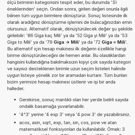
ölçü biriminin kategorisini tespit eder, bu durumda 'SI
öneklerinden' seçin. Ondan sonra, girilen değeri onunla ilgili
bilinen tüm uygun birimlere dönüştürür. Sonuç listesinde ilk
olarak aradığınız dönüştürme işlemini de bulacağınızdan emin
olursunuz. Alternatif olarak, dönüştürülecek değer şu şekilde
girilebilir: '86 Giga kaç Mili' ya da '52 Giga yi Mili' ya da '53
Giga to Mili' ya da '79
Giga -> Mili
' ya da '72
Giga = Mili
'.
Bu alternatif için hesap makinesi ilk değerin özellikle hangi
birime dönüştürüleceğini de hemen anlar. Bu olasılıklardan
hangisini kullandığına bakılmaksızın kişiyi çok sayıda kategori
ve sayısız desteklenen birimle uzun seçim listeleri halinde
uygun listeye yönelik zor bir aramadan kurtarır. Tüm bunları
bizim yerimize hesap makinesi üstlenir ve işi bir anda
halleder.
Gerekirse, sonuç mantıklı olan her yerde belirli sayıda
ondalık basamağa yuvarlanabilir.
'4^3' yerine '4 exp 3' veya '4 pow 3' de yazabilirsiniz.
acos, asin, sqrt, exp, tan, sin, cos, pow ve atan
matematiksel fonksiyonları da kullanılabilir. Örnek: 3