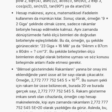
pow 2, sqrt(4), asin(1/2), acos(1), sin(90), 2 exp 3,
cos(pi/2), sin(π/2), tan(90°) ya da atan(1/4)
Hesap makinesi, ayrıca, matematiksel ifadelerin
kullanımını da mümkün kılar. Sonuç olarak, örneğin '9 *
2 Giga' şeklinde olmak üzere, sadece rakamlar
birbiriyle hesap edilmekle kalmaz. Aynı zamanda
dönüştürmede farklı ölçü birimleri de doğrudan
birbirleriyle eşleştirilebilir. Bu da, örneğin, şu şekilde
görünecektir: '23 Giga + 16 Mili' ya da '94mm x 87cm
x 80dm = ? cm^3'. Bu şekilde birleştirilen ölçü
birimlerinin doğal olarak birbirine uyması ve söz konusu
birleşimde anlam ifade etmesi gerekir.
'Bilimsel gösterimdeki Rakamların' yanına bir onay imi
eklendiğinde yanıt üsse ait bir sayı olarak çıkacaktır.
20
Örneğin, 2,772 777 752 545 5
×
10
. Bu sunum şekli
için rakam bir üsse bölünecek, burada 20 ve burada
gerçek sayı, 2,772 777 752 545 5. Rakam gösterme
imkanı sınırlı olan cihazlarda, örneğin cep hesap
makinelerinde, kişi aynı zamanda rakamların 2,772 777
752 545 5E+20 olarak yazıldığını da görür. Aslında, bu,