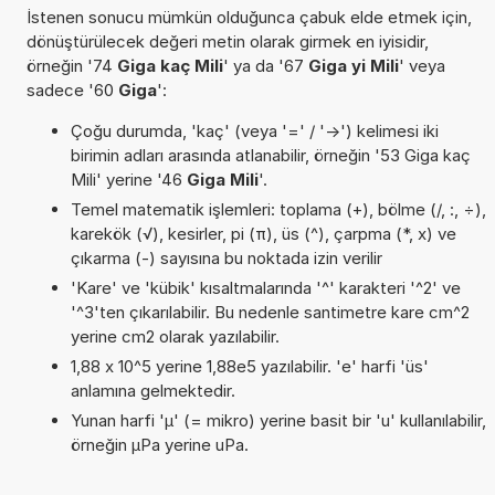
İstenen sonucu mümkün olduğunca çabuk elde etmek için,
dönüştürülecek değeri metin olarak girmek en iyisidir,
örneğin '74
Giga kaç Mili
' ya da '67
Giga yi Mili
' veya
sadece '60
Giga
':
Çoğu durumda, 'kaç' (veya '=' / '->') kelimesi iki
birimin adları arasında atlanabilir, örneğin '53 Giga kaç
Mili' yerine '46
Giga Mili
'.
Temel matematik işlemleri: toplama (+), bölme (/, :, ÷),
karekök (√), kesirler, pi (π), üs (^), çarpma (*, x) ve
çıkarma (-) sayısına bu noktada izin verilir
'Kare' ve 'kübik' kısaltmalarında '^' karakteri '^2' ve
'^3'ten çıkarılabilir. Bu nedenle santimetre kare cm^2
yerine cm2 olarak yazılabilir.
1,88 x 10^5 yerine 1,88e5 yazılabilir. 'e' harfi 'üs'
anlamına gelmektedir.
Yunan harfi 'µ' (= mikro) yerine basit bir 'u' kullanılabilir,
örneğin µPa yerine uPa.