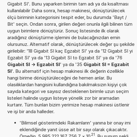
Gigabit SI'. Bunu yaparken birimin tam adı ya da kısaltması
kullanılabilir Daha sonra, hesap makinesi, dönüştürülecek
ölçü biriminin kategorisini tespit eder, bu durumda 'Bayt /
Bit' seçin. Ondan sonra, girilen değeri onunla ilgili bilinen tüm
uygun birimlere dönüştürür. Sonuç listesinde ilk olarak
aradığınız dönüştürme işlemini de bulacağınızdan emin
olursunuz. Alternatif olarak, dönüştürülecek değer şu şekilde
girilebilir: '18 Gigabit SI kaç Egzabit SI' ya da '12 Gigabit SI yi
Egzabit SI' ya da '13 Gigabit SI to Egzabit SI' ya da '76
Gigabit SI -> Egzabit SI
' ya da '35
Gigabit SI = Egzabit
SI
'. Bu alternatif için hesap makinesi ilk değerin özellikle
hangi birime dönüştürüleceğini de hemen anlar. Bu
olasılıklardan hangisini kullandığına bakılmaksızın kişiyi çok
sayıda kategori ve sayısız desteklenen birimle uzun seçim
listeleri halinde uygun listeye yönelik zor bir aramadan
kurtarır. Tüm bunları bizim yerimize hesap makinesi üstlenir
ve işi bir anda halleder.
'Bilimsel gösterimdeki Rakamların' yanına bir onay imi
eklendiğinde yanıt üsse ait bir sayı olarak çıkacaktır.
21
Örneğin, 5,985 222 167 756 7
×
10
. Bu sunum şekli