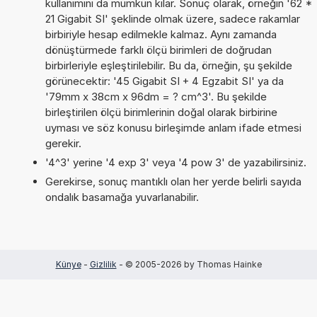
kullanımını da mümkün kılar. Sonuç olarak, örneğin '62 *
21 Gigabit SI' şeklinde olmak üzere, sadece rakamlar
birbiriyle hesap edilmekle kalmaz. Aynı zamanda
dönüştürmede farklı ölçü birimleri de doğrudan
birbirleriyle eşleştirilebilir. Bu da, örneğin, şu şekilde
görünecektir: '45 Gigabit SI + 4 Egzabit SI' ya da
'79mm x 38cm x 96dm = ? cm^3'. Bu şekilde
birleştirilen ölçü birimlerinin doğal olarak birbirine
uyması ve söz konusu birleşimde anlam ifade etmesi
gerekir.
'4^3' yerine '4 exp 3' veya '4 pow 3' de yazabilirsiniz.
Gerekirse, sonuç mantıklı olan her yerde belirli sayıda
ondalık basamağa yuvarlanabilir.
Künye
-
Gizlilik
- © 2005-2026 by Thomas Hainke