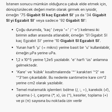
İstenen sonucu mümkün olduğunca çabuk elde etmek için,
dönüştürülecek değeri metin olarak girmek en iyisidir,
örneğin '75
Gigabit SI kaç Egzabit SI
' ya da '34
Gigabit
SI yi Egzabit SI
' veya sadece '92
Gigabit SI
':
Çoğu durumda, 'kaç' (veya '=' / '->') kelimesi iki
birimin adları arasında atlanabilir, örneğin '51 Gigabit SI
kaç Egzabit SI' yerine '10
Gigabit SI Egzabit SI
'.
Yunan harfi 'µ' (= mikro) yerine basit bir 'u' kullanılabilir,
örneğin µPa yerine uPa.
1,2 x 10^5 yerine 1,2e5 yazılabilir. 'e' harfi 'üs' anlamına
gelmektedir.
'Kare' ve 'kübik' kısaltmalarında '^' karakteri '^2' ve
'^3'ten çıkarılabilir. Bu nedenle santimetre kare cm^2
yerine cm2 olarak yazılabilir.
Temel matematik işlemleri: bölme (/, :, ÷), karekök (√),
çıkarma (-), çarpma (*, x), üs (^), kesirler, toplama (+)
ve pi (π) sayısına bu noktada izin verilir