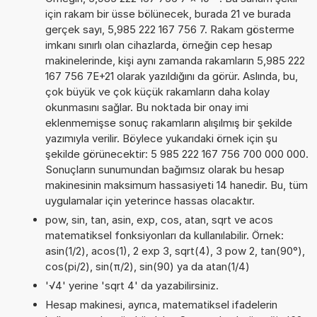
için rakam bir üsse bölünecek, burada 21 ve burada
gerçek sayı, 5,985 222 167 756 7. Rakam gösterme
imkanı sınırlı olan cihazlarda, örneğin cep hesap
makinelerinde, kişi aynı zamanda rakamların 5,985 222
167 756 7E+21 olarak yazıldığını da görür. Aslında, bu,
çok büyük ve çok küçük rakamların daha kolay
okunmasını sağlar. Bu noktada bir onay imi
eklenmemişse sonuç rakamların alışılmış bir şekilde
yazımıyla verilir. Böylece yukarıdaki örnek için şu
şekilde görünecektir: 5 985 222 167 756 700 000 000.
Sonuçların sunumundan bağımsız olarak bu hesap
makinesinin maksimum hassasiyeti 14 hanedir. Bu, tüm
uygulamalar için yeterince hassas olacaktır.
pow, sin, tan, asin, exp, cos, atan, sqrt ve acos
matematiksel fonksiyonları da kullanılabilir. Örnek:
asin(1/2), acos(1), 2 exp 3, sqrt(4), 3 pow 2, tan(90°),
cos(pi/2), sin(π/2), sin(90) ya da atan(1/4)
'√4' yerine 'sqrt 4' da yazabilirsiniz.
Hesap makinesi, ayrıca, matematiksel ifadelerin