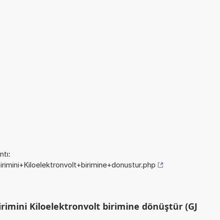
tı:
irimini+Kiloelektronvolt+birimine+donustur.php
rimini Kiloelektronvolt birimine dönüştür (GJ