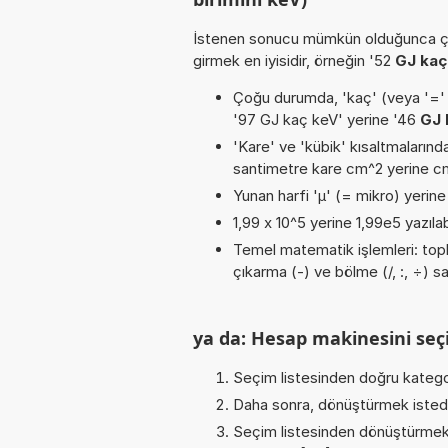
İstenen sonucu mümkün olduğunca ça
girmek en iyisidir, örneğin '52
GJ kaç
Çoğu durumda, 'kaç' (veya '=' / '
'97 GJ kaç keV' yerine '46
GJ 
'Kare' ve 'kübik' kısaltmalarında
santimetre kare cm^2 yerine cm2
Yunan harfi 'µ' (= mikro) yerine b
1,99 x 10^5 yerine 1,99e5 yazılab
Temel matematik işlemleri: topla
çıkarma (-) ve bölme (/, :, ÷) sa
ya da: Hesap makinesini seçi
Seçim listesinden doğru katego
Daha sonra, dönüştürmek istediğ
Seçim listesinden dönüştürmek 