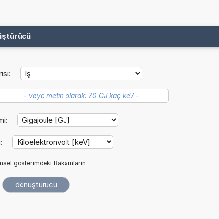
üştürücü
isi:
mi:
i:
imsel gösterimdeki Rakamların