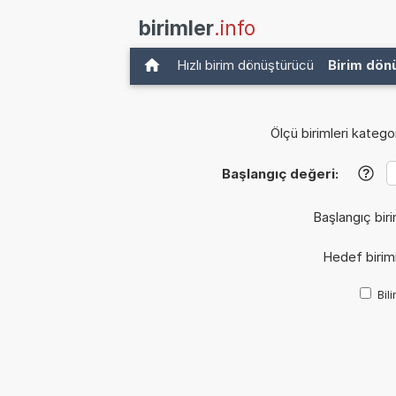
birimler
.info
Hızlı birim dönüştürücü
Birim dön
Ölçü birimleri kategor
Başlangıç değeri:
?
Başlangıç biri
Hedef birim
Bil