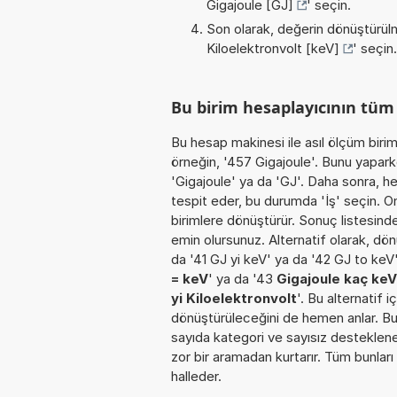
Gigajoule [GJ]
' seçin.
Son olarak, değerin dönüştürülm
Kiloelektronvolt [keV]
' seçin.
Bu birim hesaplayıcının tü
Bu hesap makinesi ile asıl ölçüm biri
örneğin, '457 Gigajoule'. Bunu yaparke
'Gigajoule' ya da 'GJ'. Daha sonra, h
tespit eder, bu durumda 'İş' seçin. Ond
birimlere dönüştürür. Sonuç listesinde
emin olursunuz. Alternatif olarak, dön
da '41 GJ yi keV' ya da '42 GJ to keV
= keV
' ya da '43
Gigajoule kaç keV
yi Kiloelektronvolt
'. Bu alternatif 
dönüştürüleceğini de hemen anlar. Bu o
sayıda kategori ve sayısız desteklenen
zor bir aramadan kurtarır. Tüm bunları
halleder.