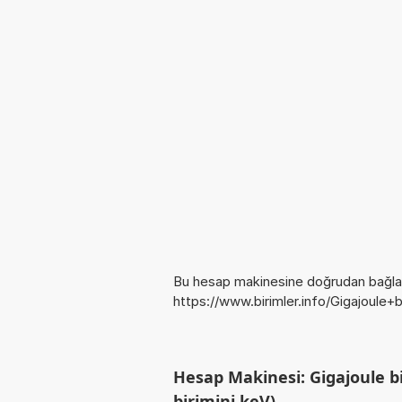
Bu hesap makinesine doğrudan bağlan
https://www.birimler.info/Gigajoule+b
Hesap Makinesi: Gigajoule bi
birimini keV)