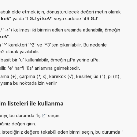
buk elde etmek için, dönüştürülecek değeri metin olarak
 keV
' ya da '1
GJ yi keV
' veya sadece '49
GJ
':
->') kelimesi iki birimin adları arasında atlanabilir, örneğin
keV
'.
 '^' karakteri '^2' ve '^3'ten çıkarılabilir. Bu nedenle
 olarak yazılabilir.
asit bir 'u' kullanılabilir, örneğin µPa yerine uPa.
ilir. 'e' harfi 'üs' anlamına gelmektedir.
ma (+), çarpma (*, x), karekök (√), kesirler, üs (^), pi (π),
yısına bu noktada izin verilir
m listeleri ile kullanma
riyi, bu durumda '
İş
' seçin.
iniz değeri girin.
istediğiniz değere tekabül eden birimi seçin, bu durumda '