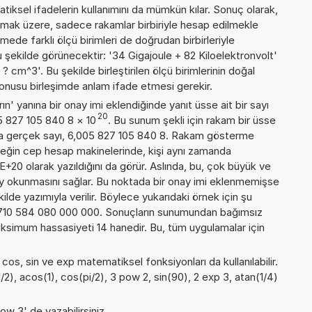
iksel ifadelerin kullanımını da mümkün kılar. Sonuç olarak,
lmak üzere, sadece rakamlar birbiriyle hesap edilmekle
de farklı ölçü birimleri de doğrudan birbirleriyle
 şu şekilde görünecektir: '34 Gigajoule + 82 Kiloelektronvolt'
m^3'. Bu şekilde birleştirilen ölçü birimlerinin doğal
konusu birleşimde anlam ifade etmesi gerekir.
n' yanına bir onay imi eklendiğinde yanıt üsse ait bir sayı
20
05 827 105 840 8
×
10
. Bu sunum şekli için rakam bir üsse
a gerçek sayı, 6,005 827 105 840 8. Rakam gösterme
örneğin cep hesap makinelerinde, kişi aynı zamanda
+20 olarak yazıldığını da görür. Aslında, bu, çok büyük ve
y okunmasını sağlar. Bu noktada bir onay imi eklenmemişse
kilde yazımıyla verilir. Böylece yukarıdaki örnek için şu
 710 584 080 000 000. Sonuçların sunumundan bağımsız
ksimum hassasiyeti 14 hanedir. Bu, tüm uygulamalar için
 cos, sin ve exp matematiksel fonksiyonları da kullanılabilir.
1/2), acos(1), cos(pi/2), 3 pow 2, sin(90), 2 exp 3, atan(1/4)
ow 3' de yazabilirsiniz.