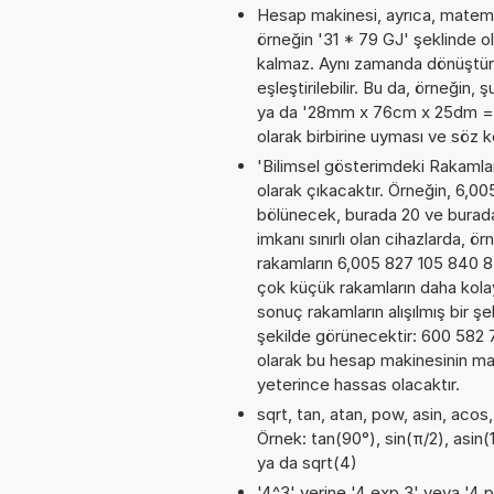
Hesap makinesi, ayrıca, matemat
örneğin '31 * 79 GJ' şeklinde o
kalmaz. Aynı zamanda dönüştürme
eşleştirilebilir. Bu da, örneğin,
ya da '28mm x 76cm x 25dm = ? c
olarak birbirine uyması ve söz 
'Bilimsel gösterimdeki Rakamları
olarak çıkacaktır. Örneğin, 6,0
bölünecek, burada 20 ve burad
imkanı sınırlı olan cihazlarda, 
rakamların 6,005 827 105 840 8E
çok küçük rakamların daha kola
sonuç rakamların alışılmış bir şe
şekilde görünecektir: 600 582
olarak bu hesap makinesinin ma
yeterince hassas olacaktır.
sqrt, tan, atan, pow, asin, acos,
Örnek: tan(90°), sin(π/2), asin(
ya da sqrt(4)
'4^3' yerine '4 exp 3' veya '4 p