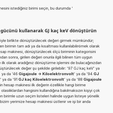
esini istediğiniz birimi seçin, bu durumda '
m gücünü kullanarak GJ kaç keV dönüştürün
miyle birlikte dönüştürülecek değeri girmek mümkündür;
n birimin tam adı ya da kısaltması kullanılabilirörnek olarak
esap makinesi, dönüştürülecek ölçü biriminin kategorisini
an sonra, girilen değeri onunla ilgili bilinen tüm uygun
 ilk olarak aradığınız dönüştürme işlemini de bulacağınızdan
üştürülecek değer şu şekilde girilebilir: '97 GJ kaç keV' ya
' ya da '46
Gigajoule -> Kiloelektronvolt
' ya da '94
GJ
' ya da '91
GJ kaç Kiloelektronvolt
' ya da '88
Gigajoule
için hesap makinesi ilk değerin özellikle hangi birime
lasılıklardan hangisini kullandığına bakılmaksızın kişiyi çok
 birimle uzun seçim listeleri halinde uygun listeye yönelik
 bizim yerimize hesap makinesi üstlenir ve işi bir anda