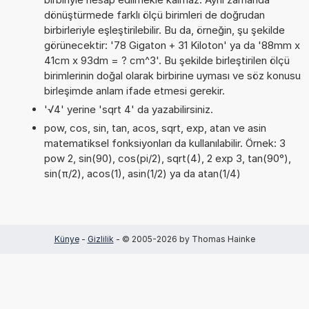
dönüştürmede farklı ölçü birimleri de doğrudan
birbirleriyle eşleştirilebilir. Bu da, örneğin, şu şekilde
görünecektir: '78 Gigaton + 31 Kiloton' ya da '88mm x
41cm x 93dm = ? cm^3'. Bu şekilde birleştirilen ölçü
birimlerinin doğal olarak birbirine uyması ve söz konusu
birleşimde anlam ifade etmesi gerekir.
'√4' yerine 'sqrt 4' da yazabilirsiniz.
pow, cos, sin, tan, acos, sqrt, exp, atan ve asin
matematiksel fonksiyonları da kullanılabilir. Örnek: 3
pow 2, sin(90), cos(pi/2), sqrt(4), 2 exp 3, tan(90°),
sin(π/2), acos(1), asin(1/2) ya da atan(1/4)
Künye
-
Gizlilik
- © 2005-2026 by Thomas Hainke