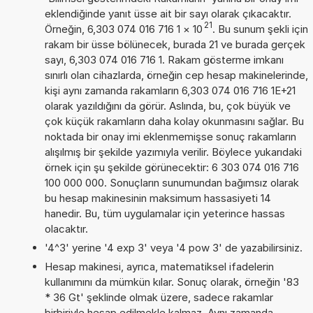
eklendiğinde yanıt üsse ait bir sayı olarak çıkacaktır.
21
Örneğin, 6,303 074 016 716 1
×
10
. Bu sunum şekli için
rakam bir üsse bölünecek, burada 21 ve burada gerçek
sayı, 6,303 074 016 716 1. Rakam gösterme imkanı
sınırlı olan cihazlarda, örneğin cep hesap makinelerinde,
kişi aynı zamanda rakamların 6,303 074 016 716 1E+21
olarak yazıldığını da görür. Aslında, bu, çok büyük ve
çok küçük rakamların daha kolay okunmasını sağlar. Bu
noktada bir onay imi eklenmemişse sonuç rakamların
alışılmış bir şekilde yazımıyla verilir. Böylece yukarıdaki
örnek için şu şekilde görünecektir: 6 303 074 016 716
100 000 000. Sonuçların sunumundan bağımsız olarak
bu hesap makinesinin maksimum hassasiyeti 14
hanedir. Bu, tüm uygulamalar için yeterince hassas
olacaktır.
'4^3' yerine '4 exp 3' veya '4 pow 3' de yazabilirsiniz.
Hesap makinesi, ayrıca, matematiksel ifadelerin
kullanımını da mümkün kılar. Sonuç olarak, örneğin '83
* 36 Gt' şeklinde olmak üzere, sadece rakamlar
birbiriyle hesap edilmekle kalmaz. Aynı zamanda