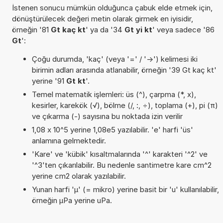
İstenen sonucu mümkün olduğunca çabuk elde etmek için,
dönüştürülecek değeri metin olarak girmek en iyisidir,
örneğin '81
Gt kaç kt
' ya da '34
Gt yi kt
' veya sadece '86
Gt
':
Çoğu durumda, 'kaç' (veya '=' / '->') kelimesi iki
birimin adları arasında atlanabilir, örneğin '39 Gt kaç kt'
yerine '91
Gt kt
'.
Temel matematik işlemleri: üs (^), çarpma (*, x),
kesirler, karekök (√), bölme (/, :, ÷), toplama (+), pi (π)
ve çıkarma (-) sayısına bu noktada izin verilir
1,08 x 10^5 yerine 1,08e5 yazılabilir. 'e' harfi 'üs'
anlamına gelmektedir.
'Kare' ve 'kübik' kısaltmalarında '^' karakteri '^2' ve
'^3'ten çıkarılabilir. Bu nedenle santimetre kare cm^2
yerine cm2 olarak yazılabilir.
Yunan harfi 'µ' (= mikro) yerine basit bir 'u' kullanılabilir,
örneğin µPa yerine uPa.