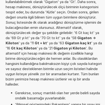
kullanılabilirörnek olarak 'Gigaton' ya da 'Gt'. Daha sonra,
hesap makinesi, dönüştürülecek ölçü biriminin kategorisini
tespit eder, bu durumda 'Kütle' seçin. Ondan sonra, girilen
değeri onunla ilgili bilinen tüm uygun birimlere dönüştürür.
Sonuç listesinde ilk olarak aradığınız dönüştürme işlemini de
bulacağınızdan emin olursunuz. Alternatif olarak,
dönüştürülecek değer şu şekilde girilebilir: '6 Gt kaç kt' ya
da '69 Gt yi kt' ya da '70 Gt to kt' ya da '58
Gigaton ->
Kiloton
' ya da '11
Gt = kt
' ya da '63
Gigaton kaç kt
' ya da
'16
Gt kaç Kiloton
' ya da '21
Gigaton yi Kiloton
'. Bu
alternatif için hesap makinesi ilk değerin özellikle hangi
birime dönüştürüleceğini de hemen anlar. Bu olasılıklardan
hangisini kullandığına bakılmaksızın kişiyi çok sayıda kategori
ve sayısız desteklenen birimle uzun seçim listeleri halinde
uygun listeye yönelik zor bir aramadan kurtarır. Tüm bunları
bizim yerimize hesap makinesi üstlenir ve işi bir anda
halleder.
Gerekirse, sonuç mantıklı olan her yerde belirli sayıda
ondalık basamağa yuvarlanabilir.
'Bilimsel gösterimdeki Rakamların' yanına bir onay imi