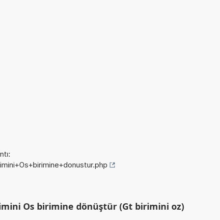
tı:
rimini+Os+birimine+donustur.php
mini Os birimine dönüştür (Gt birimini oz)