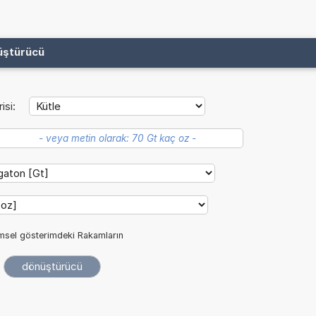
üştürücü
isi:
imsel gösterimdeki Rakamların