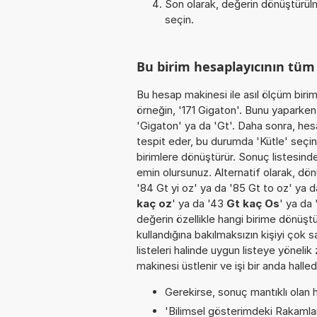
Son olarak, değerin dönüştürülm
seçin.
Bu birim hesaplayıcının tü
Bu hesap makinesi ile asıl ölçüm biri
örneğin, '171 Gigaton'. Bunu yaparken b
'Gigaton' ya da 'Gt'. Daha sonra, hes
tespit eder, bu durumda 'Kütle' seçin.
birimlere dönüştürür. Sonuç listesinde
emin olursunuz. Alternatif olarak, dön
'84 Gt yi oz' ya da '85 Gt to oz' ya 
kaç oz
' ya da '43
Gt kaç Os
' ya da
değerin özellikle hangi birime dönüştü
kullandığına bakılmaksızın kişiyi çok
listeleri halinde uygun listeye yöneli
makinesi üstlenir ve işi bir anda halled
Gerekirse, sonuç mantıklı olan h
'Bilimsel gösterimdeki Rakamları