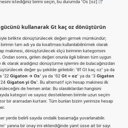
esini istediğiniz birimi seçin, bu durumda '
Os [oz]
'
m gücünü kullanarak Gt kaç oz dönüştürün
miyle birlikte dönüştürülecek değeri girmek mümkündür;
irimin tam adı ya da kısaltması kullanılabilirörnek olarak
ap makinesi, dönüştürülecek ölçü biriminin kategorisini
 Ondan sonra, girilen değeri onunla ilgili bilinen tüm uygun
 ilk olarak aradığınız dönüştürme işlemini de bulacağınızdan
üştürülecek değer şu şekilde girilebilir: '81 Gt kaç oz' ya da
da '22
Gigaton -> Os
' ya da '62
Gt = oz
' ya da '3
Gigaton
 '24
Gigaton yi Os
'. Bu alternatif için hesap makinesi ilk
rüleceğini de hemen anlar. Bu olasılıklardan hangisini
 sayıda kategori ve sayısız desteklenen birimle uzun seçim
k zor bir aramadan kurtarır. Tüm bunları bizim yerimize hesap
er.
er yerde belirli sayıda ondalık basamağa yuvarlanabilir.
n' yanına bir onay imi eklendiğinde yanıt üsse ait bir sayı