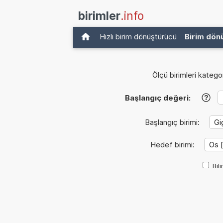
birimler
.info
Hızlı birim dönüştürücü
Birim dön
Ölçü birimleri kategor
Başlangıç değeri:
?
Başlangıç birimi:
Hedef birimi:
Bil