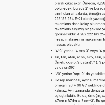
olarak çıkacaktır. Örneğin, 4,2
bölünecek, burada 21 ve burad
sınırlı olan cihazlarda, örneğin
222 183 254 E+21 olarak yazıldı
rakamların daha kolay okunması
rakamların alışılmış bir şekilde 
görünecektir: 4 282 222 183 2
hesap makinesinin maksimum has
hassas olacaktır.
'4^3' yerine '4 exp 3' veya '4 p
sin, tan, atan, acos, exp, asin, 
Örnek: cos(pi/2), atan(1/4), 3 p
ya da sin(90)
'√9' yerine 'sqrt 9' da yazabilirs
Hesap makinesi, ayrıca, matemat
örneğin '26 * 66 Gt' şeklinde o
kalmaz. Aynı zamanda dönüştürme
eşleştirilebilir. Bu da, örneğin
47cm x 87dm = ? cm^3'. Bu şekild