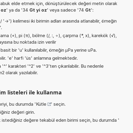
buk elde etmek için, dönüştürülecek değeri metin olarak
 oz
' ya da '34
Gt yi oz
' veya sadece '74
Gt
':
->') kelimesi iki birimin adları arasında atlanabilir, örneğin
'.
ma (+), pi (π), bölme (/, :, ÷), çarpma (*, x), karekök (√),
yısına bu noktada izin verilir
asit bir 'u' kullanılabilir, örneğin µPa yerine uPa.
ilir. 'e' harfi 'üs' anlamına gelmektedir.
 '^' karakteri '^2' ve '^3'ten çıkarılabilir. Bu nedenle
 olarak yazılabilir.
m listeleri ile kullanma
riyi, bu durumda '
Kütle
' seçin.
iniz değeri girin.
istediğiniz değere tekabül eden birimi seçin, bu durumda '