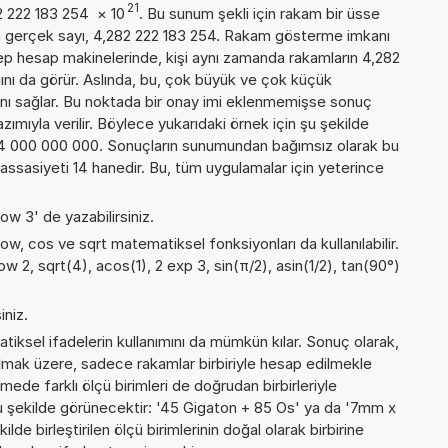
21
82 222 183 254
×
10
. Bu sunum şekli için rakam bir üsse
a gerçek sayı, 4,282 222 183 254. Rakam gösterme imkanı
 cep hesap makinelerinde, kişi aynı zamanda rakamların 4,282
ğını da görür. Aslında, bu, çok büyük ve çok küçük
nı sağlar. Bu noktada bir onay imi eklenmemişse sonuç
yazımıyla verilir. Böylece yukarıdaki örnek için şu şekilde
54 000 000 000. Sonuçların sunumundan bağımsız olarak bu
sasiyeti 14 hanedir. Bu, tüm uygulamalar için yeterince
ow 3' de yazabilirsiniz.
pow, cos ve sqrt matematiksel fonksiyonları da kullanılabilir.
ow 2, sqrt(4), acos(1), 2 exp 3, sin(π/2), asin(1/2), tan(90°)
iniz.
iksel ifadelerin kullanımını da mümkün kılar. Sonuç olarak,
lmak üzere, sadece rakamlar birbiriyle hesap edilmekle
de farklı ölçü birimleri de doğrudan birbirleriyle
, şu şekilde görünecektir: '45 Gigaton + 85 Os' ya da '7mm x
e birleştirilen ölçü birimlerinin doğal olarak birbirine