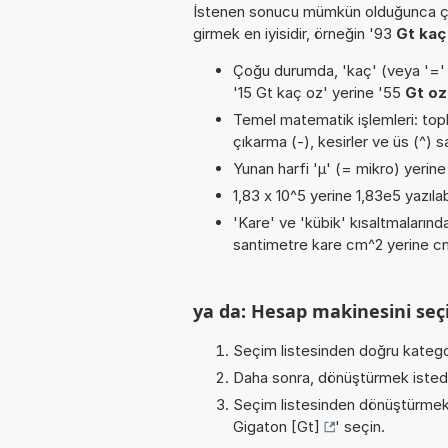
İstenen sonucu mümkün olduğunca ça
girmek en iyisidir, örneğin '93
Gt kaç
Çoğu durumda, 'kaç' (veya '=' / '
'15 Gt kaç oz' yerine '55
Gt oz
Temel matematik işlemleri: topla
çıkarma (-), kesirler ve üs (^) sa
Yunan harfi 'µ' (= mikro) yerine b
1,83 x 10^5 yerine 1,83e5 yazılab
'Kare' ve 'kübik' kısaltmalarında
santimetre kare cm^2 yerine cm2
ya da: Hesap makinesini seçi
Seçim listesinden doğru katego
Daha sonra, dönüştürmek istediğ
Seçim listesinden dönüştürmek 
Gigaton [Gt]
' seçin.