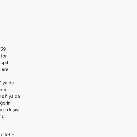
759
tton
espit
mlere
.
' ya da
e =
rol
' ya da
eğerin
zın kişiyi
 bir
n '59 *