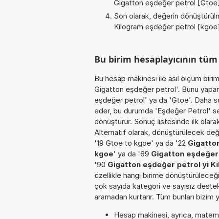
Gigatton eşdeğer petrol [Gtoe
Son olarak, değerin dönüştürülm
Kilogram eşdeğer petrol [kgoe
Bu birim hesaplayıcının tü
Bu hesap makinesi ile asıl ölçüm biri
Gigatton eşdeğer petrol'. Bunu yaparke
eşdeğer petrol' ya da 'Gtoe'. Daha so
eder, bu durumda 'Eşdeğer Petrol' seçi
dönüştürür. Sonuç listesinde ilk olar
Alternatif olarak, dönüştürülecek değe
'19 Gtoe to kgoe' ya da '22
Gigatto
kgoe
' ya da '69
Gigatton eşdeğer
'90
Gigatton eşdeğer petrol yi K
özellikle hangi birime dönüştürüleceğin
çok sayıda kategori ve sayısız destekl
aramadan kurtarır. Tüm bunları bizim y
Hesap makinesi, ayrıca, matemat