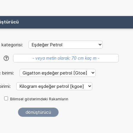
üştürücü
i kategorisi:
?
 birimi:
irimi:
Bilimsel gösterimdeki Rakamların