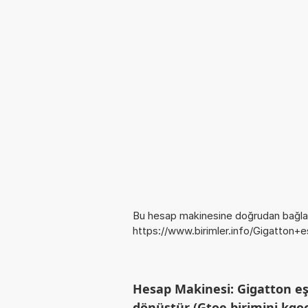
Bu hesap makinesine doğrudan bağlan
https://www.birimler.info/Gigatton+
Hesap Makinesi: Gigatton eş
dönüştür (Gtoe birimini kgo