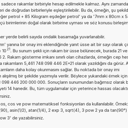
 sadece rakamlar birbiriyle hesap edilmekle kalmaz. Aynı zamand
i de doğrudan birbirleriyle eşleştirilebilir. Bu da, örneğin, şu şekil
değer petrol + 85 Kilogram eşdeğer petrol' ya da '7mm x 80cm x 
ölçü birimlerinin doğal olarak birbirine uyması ve söz konusu birleş
er yerde belirli sayıda ondalık basamağa yuvarlanabilir.
n' yanına bir onay imi eklendiğinde yanıt üsse ait bir sayı olarak çı
21
×
10
. Bu sunum şekli için rakam bir üsse bölünecek, burada 21 v
 2. Rakam gösterme imkanı sınırlı olan cihazlarda, örneğin cep h
a rakamların 5,461 748 098 446 2E+21 olarak yazıldığını da görür. A
amların daha kolay okunmasını sağlar. Bu noktada bir onay imi
ışılmış bir şekilde yazımıyla verilir. Böylece yukarıdaki örnek için
48 098 446 200 000 000. Sonuçların sunumundan bağımsız olarak 
i 14 hanedir. Bu, tüm uygulamalar için yeterince hassas olacaktı
rsiniz.
acos, cos ve pow matematiksel fonksiyonları da kullanılabilir. Örnek
n(90), asin(1/2), atan(1/4), 2 exp 3, sqrt(4), 3 pow 2 ya da tan(90°)
ow 3' de yazabilirsiniz.