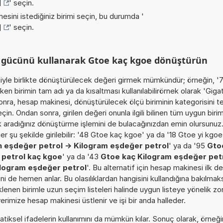
]
' seçin.
esini istediğiniz birimi seçin, bu durumda '
]
' seçin.
m gücünü kullanarak Gtoe kaç kgoe dönüştürün
miyle birlikte dönüştürülecek değeri girmek mümkündür; örneğin, '
n birimin tam adı ya da kısaltması kullanılabilirörnek olarak 'Giga
nra, hesap makinesi, dönüştürülecek ölçü biriminin kategorisini t
n. Ondan sonra, girilen değeri onunla ilgili bilinen tüm uygun biri
ak aradığınız dönüştürme işlemini de bulacağınızdan emin olursunuz
r şu şekilde girilebilir: '48 Gtoe kaç kgoe' ya da '18 Gtoe yi kgoe
n eşdeğer petrol -> Kilogram eşdeğer petrol
' ya da '95
Gto
 petrol kaç kgoe
' ya da '43
Gtoe kaç Kilogram eşdeğer pet
ilogram eşdeğer petrol
'. Bu alternatif için hesap makinesi ilk d
i de hemen anlar. Bu olasılıklardan hangisini kullandığına bakılmaksı
enen birimle uzun seçim listeleri halinde uygun listeye yönelik zor
erimize hesap makinesi üstlenir ve işi bir anda halleder.
iksel ifadelerin kullanımını da mümkün kılar. Sonuç olarak, örneği