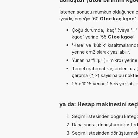
İstenen sonucu mümkün olduğunca ça
iyisidir, örneğin '60
Gtoe kaç kgoe
'
Çoğu durumda, 'kaç' (veya '=' / '
kgoe' yerine '55
Gtoe kgoe
'.
'Kare' ve 'kübik' kısaltmalarınd
yerine cm2 olarak yazılabilir.
Yunan harfi 'µ' (= mikro) yerine b
Temel matematik işlemleri: üs (^)
çarpma (*, x) sayısına bu noktada
1,5 x 10^5 yerine 1,5e5 yazılabili
ya da: Hesap makinesini seçi
Seçim listesinden doğru katego
Daha sonra, dönüştürmek istediğ
Seçim listesinden dönüştürmek 