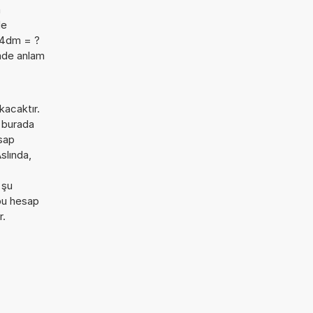
a
de
54dm = ?
imde anlam
kacaktır.
e burada
esap
slında,
 şu
bu hesap
r.
: