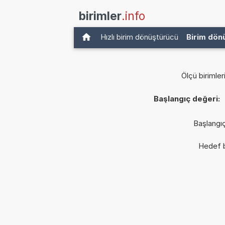
birimler
.info
Hızlı birim dönüştürücü
Birim dön
Ölçü birimler
Başlangıç değeri:
Başlangıç
Hedef b