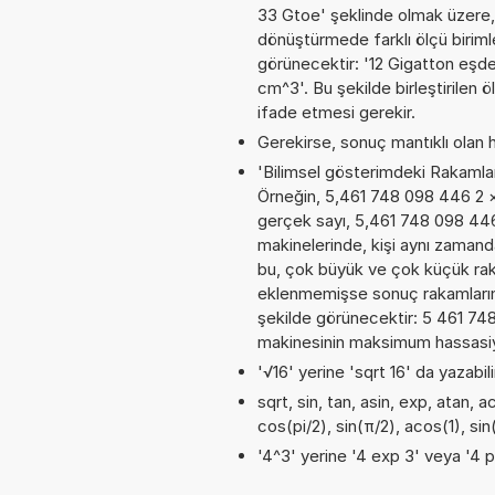
33 Gtoe' şeklinde olmak üzere,
dönüştürmede farklı ölçü birimler
görünecektir: '12 Gigatton eş
cm^3'. Bu şekilde birleştirilen 
ifade etmesi gerekir.
Gerekirse, sonuç mantıklı olan h
'Bilimsel gösterimdeki Rakamları
Örneğin, 5,461 748 098 446 2
gerçek sayı, 5,461 748 098 446
makinelerinde, kişi aynı zamand
bu, çok büyük ve çok küçük rak
eklenmemişse sonuç rakamların al
şekilde görünecektir: 5 461 7
makinesinin maksimum hassasiyet
'√16' yerine 'sqrt 16' da yazabili
sqrt, sin, tan, asin, exp, atan, 
cos(pi/2), sin(π/2), acos(1), si
'4^3' yerine '4 exp 3' veya '4 p