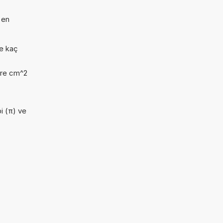
 en
oe kaç
kare cm^2
pi (π) ve