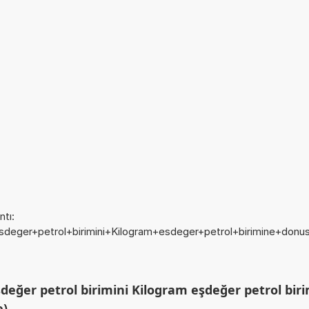
tı:
esdeger+petrol+birimini+Kilogram+esdeger+petrol+birimine+donus
değer petrol birimini Kilogram eşdeğer petrol bir
e)