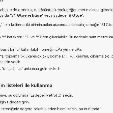
buk elde etmek için, dönüştürülecek değeri metin olarak girmek
 ya da '34
Gtoe yi kgoe
' veya sadece '8
Gtoe
':
->') kelimesi iki birimin adları arasında atlanabilir, örneğin '81 Gt
a '^' karakteri '^2' ve '^3'ten çıkarılabilir. Bu nedenle santimetre 
asit bir 'u' kullanılabilir, örneğin µPa yerine uPa.
, toplama (+), karekök (√), bölme (/, :, ÷), kesirler, çıkarma (-), 
 izin verilir
r. 'e' harfi 'üs' anlamına gelmektedir.
m listeleri ile kullanma
riyi, bu durumda '
Eşdeğer Petrol
' seçin.
iniz değeri girin.
istediğiniz değere tekabül eden birimi seçin, bu durumda '