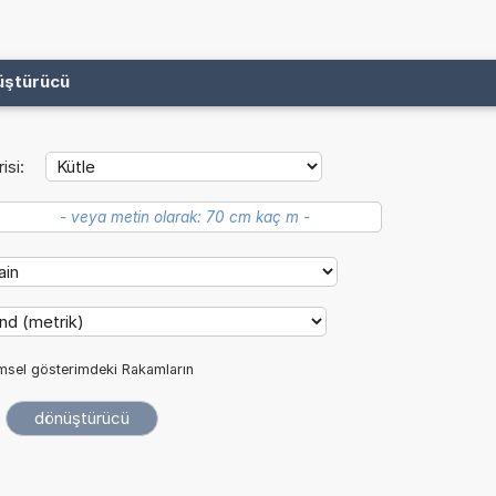
üştürücü
isi:
imsel gösterimdeki Rakamların