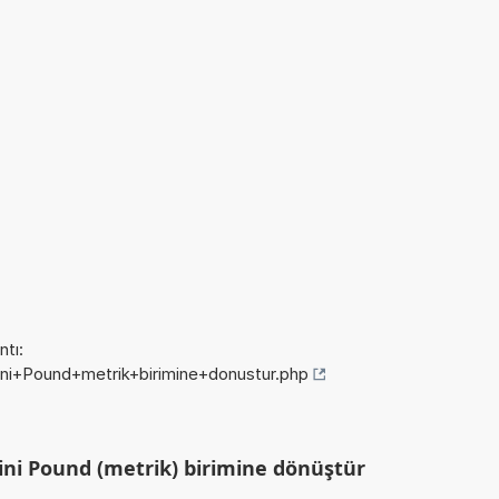
tı:
imini+Pound+metrik+birimine+donustur.php
ini Pound (metrik) birimine dönüştür