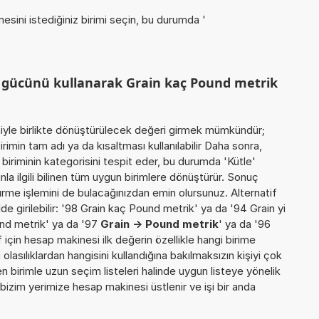
esini istediğiniz birimi seçin, bu durumda '
m gücünü kullanarak Grain kaç Pound metrik
miyle birlikte dönüştürülecek değeri girmek mümkündür;
rimin tam adı ya da kısaltması kullanılabilir Daha sonra,
iriminin kategorisini tespit eder, bu durumda 'Kütle'
nla ilgili bilinen tüm uygun birimlere dönüştürür. Sonuç
türme işlemini de bulacağınızdan emin olursunuz. Alternatif
e girilebilir: '98 Grain kaç Pound metrik' ya da '94 Grain yi
nd metrik' ya da '97
Grain -> Pound metrik
' ya da '96
if için hesap makinesi ilk değerin özellikle hangi birime
lasılıklardan hangisini kullandığına bakılmaksızın kişiyi çok
 birimle uzun seçim listeleri halinde uygun listeye yönelik
 bizim yerimize hesap makinesi üstlenir ve işi bir anda