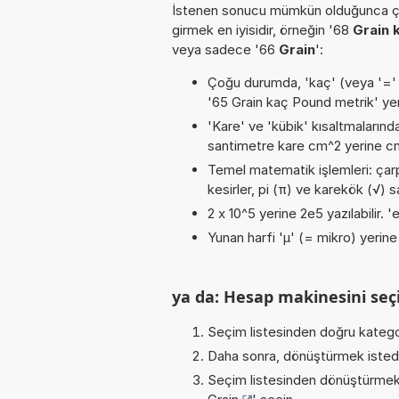
İstenen sonucu mümkün olduğunca ça
girmek en iyisidir, örneğin '68
Grain 
veya sadece '66
Grain
':
Çoğu durumda, 'kaç' (veya '=' / '
'65 Grain kaç Pound metrik' ye
'Kare' ve 'kübik' kısaltmalarında
santimetre kare cm^2 yerine cm2
Temel matematik işlemleri: çarpm
kesirler, pi (π) ve karekök (√) s
2 x 10^5 yerine 2e5 yazılabilir. 
Yunan harfi 'µ' (= mikro) yerine b
ya da: Hesap makinesini seçi
Seçim listesinden doğru katego
Daha sonra, dönüştürmek istediğ
Seçim listesinden dönüştürmek 