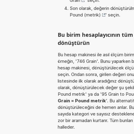
Grain
' seçin.
Son olarak, değerin dönüştürülm
Pound (metrik)
' seçin.
Bu birim hesaplayıcının tü
dönüştürün
Bu hesap makinesi ile asıl ölçüm biri
örneğin, '746 Grain'. Bunu yaparken bi
hesap makinesi, dönüştürülecek ölçü b
seçin. Ondan sonra, girilen değeri onu
listesinde ilk olarak aradığınız dönüş
olarak, dönüştürülecek değer şu şekild
Pound metrik' ya da '95 Grain to Pou
Grain = Pound metrik
'. Bu alternat
dönüştürüleceğini de hemen anlar. Bu o
sayıda kategori ve sayısız desteklenen
zor bir aramadan kurtarır. Tüm bunları
halleder.