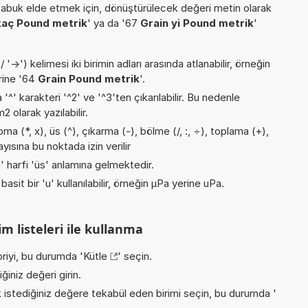
buk elde etmek için, dönüştürülecek değeri metin olarak
kaç Pound metrik
' ya da '67
Grain yi Pound metrik
'
->') kelimesi iki birimin adları arasında atlanabilir, örneğin
rine '64
Grain Pound metrik
'.
 '^' karakteri '^2' ve '^3'ten çıkarılabilir. Bu nedenle
 olarak yazılabilir.
a (*, x), üs (^), çıkarma (-), bölme (/, :, ÷), toplama (+),
ayısına bu noktada izin verilir
'e' harfi 'üs' anlamına gelmektedir.
asit bir 'u' kullanılabilir, örneğin µPa yerine uPa.
m listeleri ile kullanma
riyi, bu durumda '
Kütle
' seçin.
iniz değeri girin.
istediğiniz değere tekabül eden birimi seçin, bu durumda '