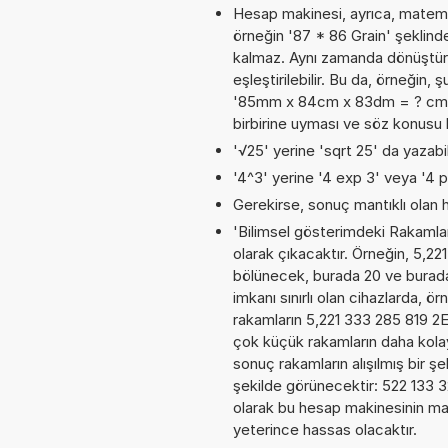
Hesap makinesi, ayrıca, matemat
örneğin '87 * 86 Grain' şeklind
kalmaz. Aynı zamanda dönüştürme
eşleştirilebilir. Bu da, örneğin
'85mm x 84cm x 83dm = ? cm^3'. 
birbirine uyması ve söz konusu 
'√25' yerine 'sqrt 25' da yazabili
'4^3' yerine '4 exp 3' veya '4 p
Gerekirse, sonuç mantıklı olan h
'Bilimsel gösterimdeki Rakamları
olarak çıkacaktır. Örneğin, 5,22
bölünecek, burada 20 ve burad
imkanı sınırlı olan cihazlarda, 
rakamların 5,221 333 285 819 2E+
çok küçük rakamların daha kola
sonuç rakamların alışılmış bir şe
şekilde görünecektir: 522 133
olarak bu hesap makinesinin ma
yeterince hassas olacaktır.