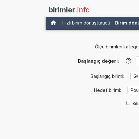
birimler
.info
Hızlı birim dönüştürücü
Birim dön
Ölçü birimleri kategor
Başlangıç değeri:
?
Başlangıç birimi:
Hedef birimi:
Bil