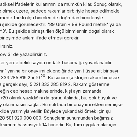
iksel ifadelerin kullanımını da mümkün kılar. Sonuç olarak,
e olmak üzere, sadece rakamlar birbiriyle hesap edilmekle
de farklı ölçü birimleri de doğrudan birbirleriyle
, şu şekilde görünecektir: '89 Grain + 88 Pound metrik' ya da
Bu şekilde birleştirilen ölçü birimlerinin doğal olarak
birleşimde anlam ifade etmesi gerekir.
rsiniz.
ow 3' de yazabilirsiniz.
er yerde belirli sayıda ondalık basamağa yuvarlanabilir.
n' yanına bir onay imi eklendiğinde yanıt üsse ait bir sayı
20
1 333 285 819 2
×
10
. Bu sunum şekli için rakam bir üsse
a gerçek sayı, 5,221 333 285 819 2. Rakam gösterme
örneğin cep hesap makinelerinde, kişi aynı zamanda
20 olarak yazıldığını da görür. Aslında, bu, çok büyük ve
y okunmasını sağlar. Bu noktada bir onay imi eklenmemişse
kilde yazımıyla verilir. Böylece yukarıdaki örnek için şu
 328 581 920 000 000. Sonuçların sunumundan bağımsız
ksimum hassasiyeti 14 hanedir. Bu, tüm uygulamalar için