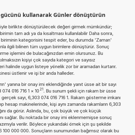
m gücünü kullanarak Günler dönüştürün
miyle birlikte dönüştürülecek değeri girmek mümkündür;
irimin tam adı ya da kısaltması kullanılabilir Daha sonra,
biriminin kategorisini tespit eder, bu durumda 'Zaman'
nla ilgili bilinen tüm uygun birimlere dönüştürür. Sonuç
türme işlemini de bulacağınızdan emin olursunuz. Bu
akılmaksızın kişiyi çok sayıda kategori ve sayısız
ri halinde uygun listeye yönelik zor bir aramadan kurtarır.
esi üstlenir ve işi bir anda halleder.
n' yanına bir onay imi eklendiğinde yanıt üsse ait bir sayı
21
3 074 016 716 1
×
10
. Bu sunum şekli için rakam bir üsse
 gerçek sayı, 6,303 074 016 716 1. Rakam gösterme imkanı
 cep hesap makinelerinde, kişi aynı zamanda rakamların 6,303
ığını da görür. Aslında, bu, çok büyük ve çok küçük
nı sağlar. Bu noktada bir onay imi eklenmemişse sonuç
yazımıyla verilir. Böylece yukarıdaki örnek için şu şekilde
16 100 000 000. Sonuçların sunumundan bağımsız olarak bu