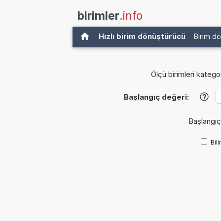
birimler
.info
Hızlı birim dönüştürücü
Birim d
Ölçü birimleri kategor
Başlangıç değeri:
?
Başlangıç
Bil