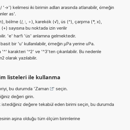
->') kelimesi iki birimin adları arasında atlanabilir, örneğin
nler as'.
, bölme (/, :, ÷), karekök (√), üs (^), çarpma (*, x),
(+) sayısına bu noktada izin verilir
ilir. 'e' harfi 'üs' anlamına gelmektedir.
asit bir 'u' kullanılabilir, örneğin µPa yerine uPa.
 '^' karakteri '^2' ve '^3'ten çıkarılabilir. Bu nedenle
 olarak yazılabilir.
m listeleri ile kullanma
riyi, bu durumda '
Zaman
' seçin.
iniz değeri girin.
istediğiniz değere tekabül eden birimi seçin, bu durumda
inin aşina olduğu tüm ölçüm birimlerine