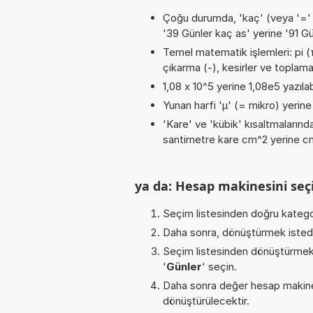
Çoğu durumda, 'kaç' (veya '=' / '
'39 Günler kaç as' yerine '91 Gü
Temel matematik işlemleri: pi (π)
çıkarma (-), kesirler ve toplama 
1,08 x 10^5 yerine 1,08e5 yazılab
Yunan harfi 'µ' (= mikro) yerine b
'Kare' ve 'kübik' kısaltmalarında
santimetre kare cm^2 yerine cm2
ya da: Hesap makinesini seçi
Seçim listesinden doğru katego
Daha sonra, dönüştürmek istediğ
Seçim listesinden dönüştürmek 
'
Günler
' seçin.
Daha sonra değer hesap makines
dönüştürülecektir.