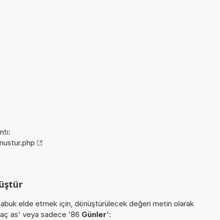
tı:
onustur.php
üştür
buk elde etmek için, dönüştürülecek değeri metin olarak
r kaç as' veya sadece '86
Günler
':