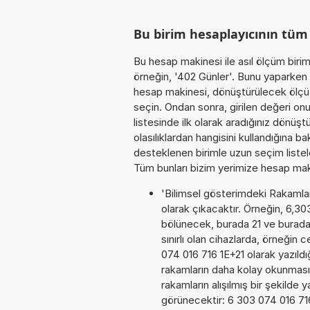
Bu birim hesaplayıcının tü
Bu hesap makinesi ile asıl ölçüm biri
örneğin, '402 Günler'. Bunu yaparken b
hesap makinesi, dönüştürülecek ölçü 
seçin. Ondan sonra, girilen değeri onu
listesinde ilk olarak aradığınız dönüş
olasılıklardan hangisini kullandığına b
desteklenen birimle uzun seçim listele
Tüm bunları bizim yerimize hesap makin
'Bilimsel gösterimdeki Rakamları
olarak çıkacaktır. Örneğin, 6,30
bölünecek, burada 21 ve burada
sınırlı olan cihazlarda, örneğin
074 016 716 1E+21 olarak yazıld
rakamların daha kolay okunması
rakamların alışılmış bir şekilde 
görünecektir: 6 303 074 016 7