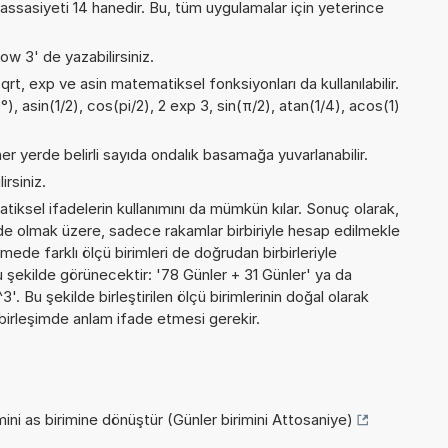
sasiyeti 14 hanedir. Bu, tüm uygulamalar için yeterince
ow 3' de yazabilirsiniz.
qrt, exp ve asin matematiksel fonksiyonları da kullanılabilir.
), asin(1/2), cos(pi/2), 2 exp 3, sin(π/2), atan(1/4), acos(1)
er yerde belirli sayıda ondalık basamağa yuvarlanabilir.
irsiniz.
iksel ifadelerin kullanımını da mümkün kılar. Sonuç olarak,
de olmak üzere, sadece rakamlar birbiriyle hesap edilmekle
de farklı ölçü birimleri de doğrudan birbirleriyle
 şu şekilde görünecektir: '78 Günler + 31 Günler' ya da
Bu şekilde birleştirilen ölçü birimlerinin doğal olarak
birleşimde anlam ifade etmesi gerekir.
ini as birimine dönüştür (Günler birimini Attosaniye)