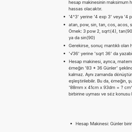
hesap makinesinin maksimum has
hassas olacaktır.
'4^3' yerine '4 exp 3' veya '4 p
atan, pow, sin, tan, cos, acos, s
Örnek: 3 pow 2, sqrt(4), tan(90°
ya da sin(90)
Gerekirse, sonuç mantıklı olan h
'√36' yerine 'sqrt 36' da yazabil
Hesap makinesi, ayrıca, matemat
örneğin '83 * 36 Günler' şeklin
kalmaz. Aynı zamanda dönüştürme
eşleştirilebilir. Bu da, örneğin,
'88mm x 41cm x 93dm = ? cm^3'. 
birbirine uyması ve söz konusu 
Hesap Makinesi: Günler birim