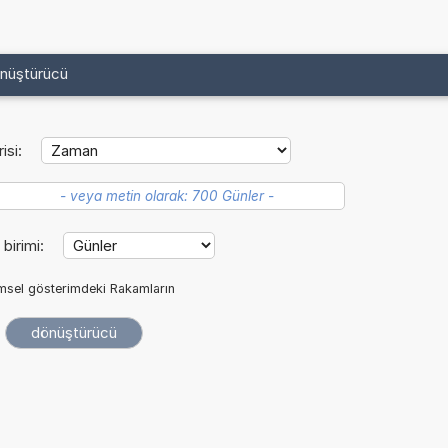
önüştürücü
isi:
 birimi:
imsel gösterimdeki Rakamların