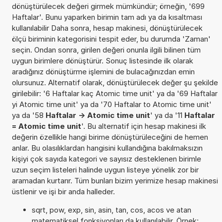
dönüştürülecek değeri girmek mümkündür; örneğin, '699
Haftalar'. Bunu yaparken birimin tam adı ya da kısaltması
kullanılabilir Daha sonra, hesap makinesi, dönüştürülecek
ölçü biriminin kategorisini tespit eder, bu durumda 'Zaman'
seçin. Ondan sonra, girilen değeri onunla ilgili bilinen tüm
uygun birimlere dönüştürür. Sonuç listesinde ilk olarak
aradığınız dönüştürme işlemini de bulacağınızdan emin
olursunuz. Alternatif olarak, dönüştürülecek değer şu şekilde
girilebilir: '6 Haftalar kaç Atomic time unit' ya da '69 Haftalar
yi Atomic time unit' ya da '70 Haftalar to Atomic time unit'
ya da '58
Haftalar -> Atomic time unit
' ya da '11
Haftalar
= Atomic time unit
'. Bu alternatif için hesap makinesi ilk
değerin özellikle hangi birime dönüştürüleceğini de hemen
anlar. Bu olasılıklardan hangisini kullandığına bakılmaksızın
kişiyi çok sayıda kategori ve sayısız desteklenen birimle
uzun seçim listeleri halinde uygun listeye yönelik zor bir
aramadan kurtarır. Tüm bunları bizim yerimize hesap makinesi
üstlenir ve işi bir anda halleder.
sqrt, pow, exp, sin, asin, tan, cos, acos ve atan
matematiksel fonksiyonları da kullanılabilir. Örnek: