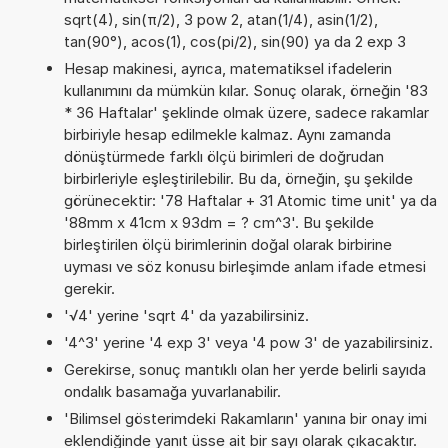
sqrt(4), sin(π/2), 3 pow 2, atan(1/4), asin(1/2),
tan(90°), acos(1), cos(pi/2), sin(90) ya da 2 exp 3
Hesap makinesi, ayrıca, matematiksel ifadelerin
kullanımını da mümkün kılar. Sonuç olarak, örneğin '83
* 36 Haftalar' şeklinde olmak üzere, sadece rakamlar
birbiriyle hesap edilmekle kalmaz. Aynı zamanda
dönüştürmede farklı ölçü birimleri de doğrudan
birbirleriyle eşleştirilebilir. Bu da, örneğin, şu şekilde
görünecektir: '78 Haftalar + 31 Atomic time unit' ya da
'88mm x 41cm x 93dm = ? cm^3'. Bu şekilde
birleştirilen ölçü birimlerinin doğal olarak birbirine
uyması ve söz konusu birleşimde anlam ifade etmesi
gerekir.
'√4' yerine 'sqrt 4' da yazabilirsiniz.
'4^3' yerine '4 exp 3' veya '4 pow 3' de yazabilirsiniz.
Gerekirse, sonuç mantıklı olan her yerde belirli sayıda
ondalık basamağa yuvarlanabilir.
'Bilimsel gösterimdeki Rakamların' yanına bir onay imi
eklendiğinde yanıt üsse ait bir sayı olarak çıkacaktır.