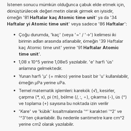
İstenen sonucu mümkün olduğunca çabuk elde etmek için,
dönüştürülecek değeri metin olarak girmek en iyisidir,
örneğin '81
Haftalar kaç Atomic time unit
' ya da '34
Haftalar yi Atomic time unit
' veya sadece '86
Haftalar
':
Çoğu durumda, 'kaç' (veya '=' / '->') kelimesi iki
birimin adları arasında atlanabilir, örneğin '39 Haftalar
kaç Atomic time unit' yerine '91
Haftalar Atomic
time unit
'.
1,08 x 10^5 yerine 1,08e5 yazılabilir. 'e' harfi 'üs'
anlamına gelmektedir.
Yunan harfi 'µ' (= mikro) yerine basit bir 'u' kullanılabilir,
örneğin µPa yerine uPa.
Temel matematik işlemleri: karekök (√), kesirler,
çarpma (*, x), pi (π), bölme (/, :, ÷), çıkarma (-), üs (^)
ve toplama (+) sayısına bu noktada izin verilir
'Kare' ve 'kübik' kısaltmalarında '^' karakteri '^2' ve
'^3'ten çıkarılabilir. Bu nedenle santimetre kare cm^2
yerine cm2 olarak yazılabilir.