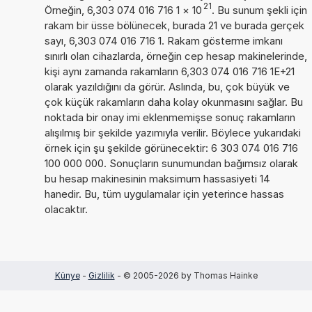
21
Örneğin, 6,303 074 016 716 1
×
10
. Bu sunum şekli için
rakam bir üsse bölünecek, burada 21 ve burada gerçek
sayı, 6,303 074 016 716 1. Rakam gösterme imkanı
sınırlı olan cihazlarda, örneğin cep hesap makinelerinde,
kişi aynı zamanda rakamların 6,303 074 016 716 1E+21
olarak yazıldığını da görür. Aslında, bu, çok büyük ve
çok küçük rakamların daha kolay okunmasını sağlar. Bu
noktada bir onay imi eklenmemişse sonuç rakamların
alışılmış bir şekilde yazımıyla verilir. Böylece yukarıdaki
örnek için şu şekilde görünecektir: 6 303 074 016 716
100 000 000. Sonuçların sunumundan bağımsız olarak
bu hesap makinesinin maksimum hassasiyeti 14
hanedir. Bu, tüm uygulamalar için yeterince hassas
olacaktır.
Künye
-
Gizlilik
- © 2005-2026 by Thomas Hainke