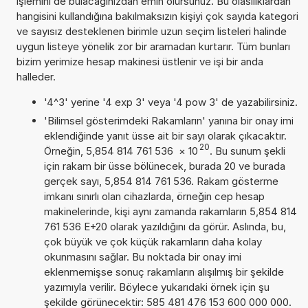
işlemini de bulacağınızdan emin olursunuz. Bu olasılıklardan
hangisini kullandığına bakılmaksızın kişiyi çok sayıda kategori
ve sayısız desteklenen birimle uzun seçim listeleri halinde
uygun listeye yönelik zor bir aramadan kurtarır. Tüm bunları
bizim yerimize hesap makinesi üstlenir ve işi bir anda
halleder.
'4^3' yerine '4 exp 3' veya '4 pow 3' de yazabilirsiniz.
'Bilimsel gösterimdeki Rakamların' yanına bir onay imi
eklendiğinde yanıt üsse ait bir sayı olarak çıkacaktır.
20
Örneğin, 5,854 814 761 536
×
10
. Bu sunum şekli
için rakam bir üsse bölünecek, burada 20 ve burada
gerçek sayı, 5,854 814 761 536. Rakam gösterme
imkanı sınırlı olan cihazlarda, örneğin cep hesap
makinelerinde, kişi aynı zamanda rakamların 5,854 814
761 536 E+20 olarak yazıldığını da görür. Aslında, bu,
çok büyük ve çok küçük rakamların daha kolay
okunmasını sağlar. Bu noktada bir onay imi
eklenmemişse sonuç rakamların alışılmış bir şekilde
yazımıyla verilir. Böylece yukarıdaki örnek için şu
şekilde görünecektir: 585 481 476 153 600 000 000.