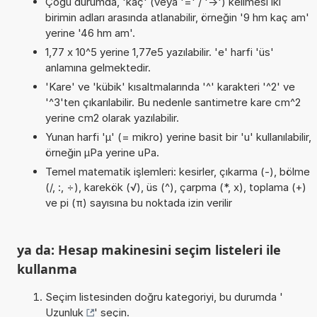
Çoğu durumda, 'kaç' (veya '=' / '->') kelimesi iki
birimin adları arasında atlanabilir, örneğin '9 hm kaç am'
yerine '46 hm am'.
1,77 x 10^5 yerine 1,77e5 yazılabilir. 'e' harfi 'üs'
anlamına gelmektedir.
'Kare' ve 'kübik' kısaltmalarında '^' karakteri '^2' ve
'^3'ten çıkarılabilir. Bu nedenle santimetre kare cm^2
yerine cm2 olarak yazılabilir.
Yunan harfi 'µ' (= mikro) yerine basit bir 'u' kullanılabilir,
örneğin µPa yerine uPa.
Temel matematik işlemleri: kesirler, çıkarma (-), bölme
(/, :, ÷), karekök (√), üs (^), çarpma (*, x), toplama (+)
ve pi (π) sayısına bu noktada izin verilir
ya da: Hesap makinesini seçim listeleri ile
kullanma
Seçim listesinden doğru kategoriyi, bu durumda '
Uzunluk
' seçin.