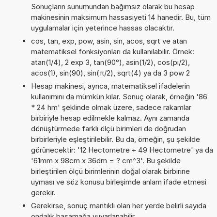
Sonuçların sunumundan bağımsız olarak bu hesap
makinesinin maksimum hassasiyeti 14 hanedir. Bu, tüm
uygulamalar için yeterince hassas olacaktır.
cos, tan, exp, pow, asin, sin, acos, sqrt ve atan
matematiksel fonksiyonları da kullanılabilir. Örnek:
atan(1/4), 2 exp 3, tan(90°), asin(1/2), cos(pi/2),
acos(1), sin(90), sin(π/2), sqrt(4) ya da 3 pow 2
Hesap makinesi, ayrıca, matematiksel ifadelerin
kullanımını da mümkün kılar. Sonuç olarak, örneğin '86
* 24 hm' şeklinde olmak üzere, sadece rakamlar
birbiriyle hesap edilmekle kalmaz. Aynı zamanda
dönüştürmede farklı ölçü birimleri de doğrudan
birbirleriyle eşleştirilebilir. Bu da, örneğin, şu şekilde
görünecektir: '12 Hectometre + 49 Hectometre' ya da
'61mm x 98cm x 36dm = ? cm^3'. Bu şekilde
birleştirilen ölçü birimlerinin doğal olarak birbirine
uyması ve söz konusu birleşimde anlam ifade etmesi
gerekir.
Gerekirse, sonuç mantıklı olan her yerde belirli sayıda
ondalık basamağa yuvarlanabilir.