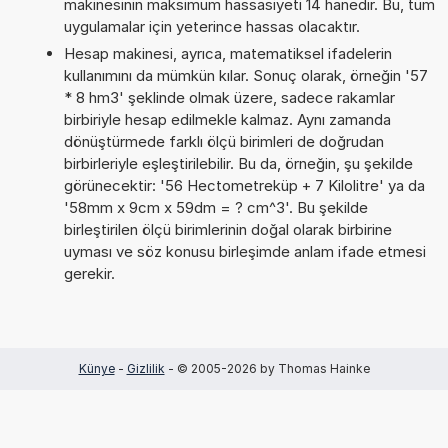
makinesinin maksimum hassasiyeti 14 hanedir. Bu, tüm
uygulamalar için yeterince hassas olacaktır.
Hesap makinesi, ayrıca, matematiksel ifadelerin
kullanımını da mümkün kılar. Sonuç olarak, örneğin '57
* 8 hm3' şeklinde olmak üzere, sadece rakamlar
birbiriyle hesap edilmekle kalmaz. Aynı zamanda
dönüştürmede farklı ölçü birimleri de doğrudan
birbirleriyle eşleştirilebilir. Bu da, örneğin, şu şekilde
görünecektir: '56 Hectometreküp + 7 Kilolitre' ya da
'58mm x 9cm x 59dm = ? cm^3'. Bu şekilde
birleştirilen ölçü birimlerinin doğal olarak birbirine
uyması ve söz konusu birleşimde anlam ifade etmesi
gerekir.
Künye
-
Gizlilik
- © 2005-2026 by Thomas Hainke