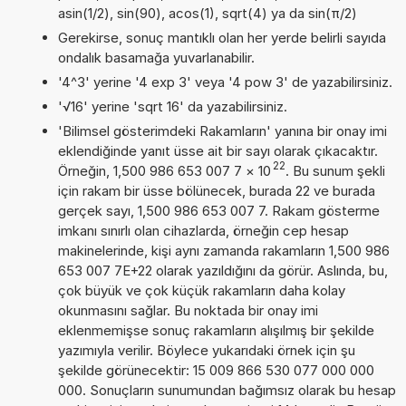
asin(1/2), sin(90), acos(1), sqrt(4) ya da sin(π/2)
Gerekirse, sonuç mantıklı olan her yerde belirli sayıda
ondalık basamağa yuvarlanabilir.
'4^3' yerine '4 exp 3' veya '4 pow 3' de yazabilirsiniz.
'√16' yerine 'sqrt 16' da yazabilirsiniz.
'Bilimsel gösterimdeki Rakamların' yanına bir onay imi
eklendiğinde yanıt üsse ait bir sayı olarak çıkacaktır.
22
Örneğin, 1,500 986 653 007 7
×
10
. Bu sunum şekli
için rakam bir üsse bölünecek, burada 22 ve burada
gerçek sayı, 1,500 986 653 007 7. Rakam gösterme
imkanı sınırlı olan cihazlarda, örneğin cep hesap
makinelerinde, kişi aynı zamanda rakamların 1,500 986
653 007 7E+22 olarak yazıldığını da görür. Aslında, bu,
çok büyük ve çok küçük rakamların daha kolay
okunmasını sağlar. Bu noktada bir onay imi
eklenmemişse sonuç rakamların alışılmış bir şekilde
yazımıyla verilir. Böylece yukarıdaki örnek için şu
şekilde görünecektir: 15 009 866 530 077 000 000
000. Sonuçların sunumundan bağımsız olarak bu hesap