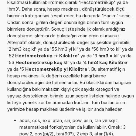
kısaltması kullanılabilirörnek olarak 'Hectometreküp' ya da
'hm3'. Daha sonra, hesap makinesi, dönüştürülecek ölçü
biriminin kategorisini tespit eder, bu durumda 'Hacim' seçin.
Ondan sonra, girilen değeri onunla ilgili bilinen tüm uygun
birimlere dönüştürür. Sonuç listesinde ilk olarak aradığınız
dönüştürme işlemini de bulacağınızdan emin olursunuz.
Alternatif olarak, dönüştürülecek değer şu şekilde girilebilir:
'2 hm3 kaç kl' ya da '55 hm3 yi kl' ya da '56 hm3 to kl' ya da
'52
Hectometreküp -> Kilolitre
' ya da '3
hm3 = kl
' ya da
'53
Hectometreküp kaç kl
' ya da '4
hm3 kaç Kilolitre
'
ya da '5
Hectometreküp yi Kilolitre
'. Bu alternatif için
hesap makinesi ilk değerin özellikle hangi birime
dönüştürüleceğini de hemen anlar. Bu olasılıklardan hangisini
kullandığına bakılmaksızın kişiyi çok sayıda kategori ve
sayısız desteklenen birimle uzun seçim listeleri halinde uygun
listeye yönelik zor bir aramadan kurtarır. Tüm bunları bizim
yerimize hesap makinesi üstlenir ve işi bir anda halleder.
acos, cos, exp, atan, sin, pow, asin, tan ve sqrt
matematiksel fonksiyonları da kullanılabilir. Örnek: 3
pow 2, cos(pi/2), tan(90°), 2 exp 3, atan(1/4),