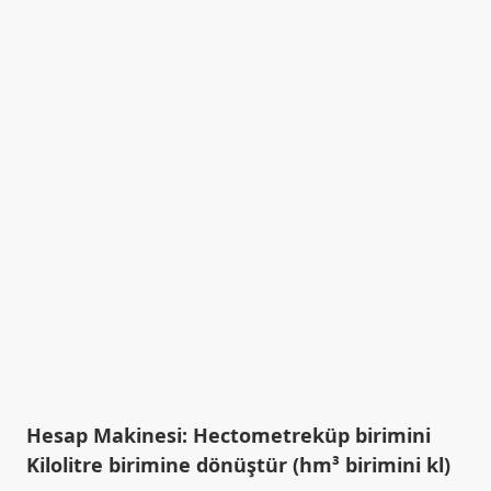
Hesap Makinesi: Hectometreküp birimini
Kilolitre birimine dönüştür (hm³ birimini kl)