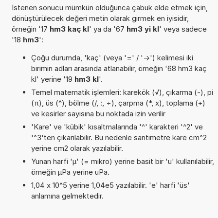
İstenen sonucu mümkün olduğunca çabuk elde etmek için,
dönüştürülecek değeri metin olarak girmek en iyisidir,
örneğin '17
hm3 kaç kl
' ya da '67
hm3 yi kl
' veya sadece
'18
hm3
':
Çoğu durumda, 'kaç' (veya '=' / '->') kelimesi iki
birimin adları arasında atlanabilir, örneğin '68 hm3 kaç
kl' yerine '19
hm3 kl
'.
Temel matematik işlemleri: karekök (√), çıkarma (-), pi
(π), üs (^), bölme (/, :, ÷), çarpma (*, x), toplama (+)
ve kesirler sayısına bu noktada izin verilir
'Kare' ve 'kübik' kısaltmalarında '^' karakteri '^2' ve
'^3'ten çıkarılabilir. Bu nedenle santimetre kare cm^2
yerine cm2 olarak yazılabilir.
Yunan harfi 'µ' (= mikro) yerine basit bir 'u' kullanılabilir,
örneğin µPa yerine uPa.
1,04 x 10^5 yerine 1,04e5 yazılabilir. 'e' harfi 'üs'
anlamına gelmektedir.