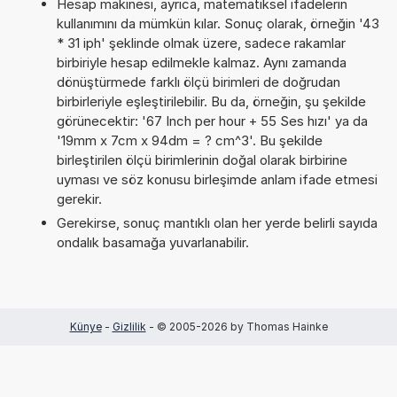
Hesap makinesi, ayrıca, matematiksel ifadelerin
kullanımını da mümkün kılar. Sonuç olarak, örneğin '43
* 31 iph' şeklinde olmak üzere, sadece rakamlar
birbiriyle hesap edilmekle kalmaz. Aynı zamanda
dönüştürmede farklı ölçü birimleri de doğrudan
birbirleriyle eşleştirilebilir. Bu da, örneğin, şu şekilde
görünecektir: '67 Inch per hour + 55 Ses hızı' ya da
'19mm x 7cm x 94dm = ? cm^3'. Bu şekilde
birleştirilen ölçü birimlerinin doğal olarak birbirine
uyması ve söz konusu birleşimde anlam ifade etmesi
gerekir.
Gerekirse, sonuç mantıklı olan her yerde belirli sayıda
ondalık basamağa yuvarlanabilir.
Künye
-
Gizlilik
- © 2005-2026 by Thomas Hainke