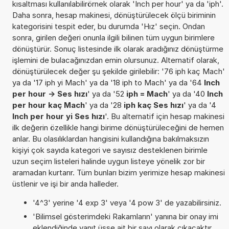
kısaltması kullanılabilirörnek olarak 'Inch per hour' ya da 'iph'.
Daha sonra, hesap makinesi, dönüştürülecek ölçü biriminin
kategorisini tespit eder, bu durumda 'Hız' seçin. Ondan
sonra, girilen değeri onunla ilgili bilinen tüm uygun birimlere
dönüştürür. Sonuç listesinde ilk olarak aradığınız dönüştürme
işlemini de bulacağınızdan emin olursunuz. Alternatif olarak,
dönüştürülecek değer şu şekilde girilebilir: '76 iph kaç Mach'
ya da '17 iph yi Mach' ya da '18 iph to Mach' ya da '64
Inch
per hour -> Ses hızı
' ya da '52
iph = Mach
' ya da '40
Inch
per hour kaç Mach
' ya da '28
iph kaç Ses hızı
' ya da '4
Inch per hour yi Ses hızı
'. Bu alternatif için hesap makinesi
ilk değerin özellikle hangi birime dönüştürüleceğini de hemen
anlar. Bu olasılıklardan hangisini kullandığına bakılmaksızın
kişiyi çok sayıda kategori ve sayısız desteklenen birimle
uzun seçim listeleri halinde uygun listeye yönelik zor bir
aramadan kurtarır. Tüm bunları bizim yerimize hesap makinesi
üstlenir ve işi bir anda halleder.
'4^3' yerine '4 exp 3' veya '4 pow 3' de yazabilirsiniz.
'Bilimsel gösterimdeki Rakamların' yanına bir onay imi
eklendiğinde yanıt üsse ait bir sayı olarak çıkacaktır.