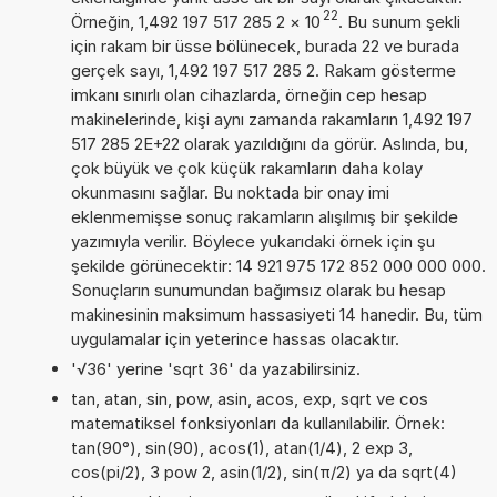
22
Örneğin, 1,492 197 517 285 2
×
10
. Bu sunum şekli
için rakam bir üsse bölünecek, burada 22 ve burada
gerçek sayı, 1,492 197 517 285 2. Rakam gösterme
imkanı sınırlı olan cihazlarda, örneğin cep hesap
makinelerinde, kişi aynı zamanda rakamların 1,492 197
517 285 2E+22 olarak yazıldığını da görür. Aslında, bu,
çok büyük ve çok küçük rakamların daha kolay
okunmasını sağlar. Bu noktada bir onay imi
eklenmemişse sonuç rakamların alışılmış bir şekilde
yazımıyla verilir. Böylece yukarıdaki örnek için şu
şekilde görünecektir: 14 921 975 172 852 000 000 000.
Sonuçların sunumundan bağımsız olarak bu hesap
makinesinin maksimum hassasiyeti 14 hanedir. Bu, tüm
uygulamalar için yeterince hassas olacaktır.
'√36' yerine 'sqrt 36' da yazabilirsiniz.
tan, atan, sin, pow, asin, acos, exp, sqrt ve cos
matematiksel fonksiyonları da kullanılabilir. Örnek:
tan(90°), sin(90), acos(1), atan(1/4), 2 exp 3,
cos(pi/2), 3 pow 2, asin(1/2), sin(π/2) ya da sqrt(4)