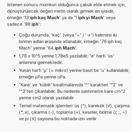
İstenen sonucu mümkün olduğunca çabuk elde etmek için,
dönüştürülecek değeri metin olarak girmek en iyisidir,
örneğin '13
iph kaç Mach
' ya da '1
iph yi Mach
' veya
sadece '88
iph
':
Çoğu durumda, 'kaç' (veya '=' / '->') kelimesi iki
birimin adları arasında atlanabilir, örneğin '76 iph kaç
Mach' yerine '64
iph Mach
'.
1,78 x 10^5 yerine 1,78e5 yazılabilir. 'e' harfi 'üs'
anlamına gelmektedir.
Yunan harfi 'µ' (= mikro) yerine basit bir 'u' kullanılabilir,
örneğin µPa yerine uPa.
'Kare' ve 'kübik' kısaltmalarında '^' karakteri '^2' ve
'^3'ten çıkarılabilir. Bu nedenle santimetre kare cm^2
yerine cm2 olarak yazılabilir.
Temel matematik işlemleri: üs (^), karekök (√), çarpma
(*, x), çıkarma (-), toplama (+), kesirler, bölme (/, :, ÷)
ve pi (π) sayısına bu noktada izin verilir