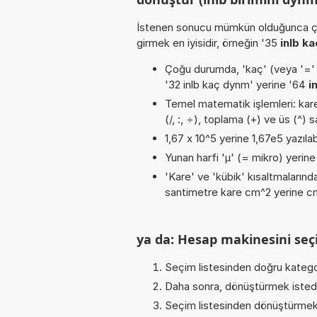
İstenen sonucu mümkün olduğunca ça
girmek en iyisidir, örneğin '35
inlb k
Çoğu durumda, 'kaç' (veya '=' / '
'32 inlb kaç dynm' yerine '64
i
Temel matematik işlemleri: karek
(/, :, ÷), toplama (+) ve üs (^) s
1,67 x 10^5 yerine 1,67e5 yazılab
Yunan harfi 'µ' (= mikro) yerine b
'Kare' ve 'kübik' kısaltmalarında
santimetre kare cm^2 yerine cm2
ya da: Hesap makinesini seçi
Seçim listesinden doğru katego
Daha sonra, dönüştürmek istediğ
Seçim listesinden dönüştürmek 