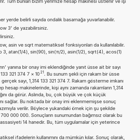
rır. Tüm bunları bizim yerimize hesap makinesi üstlenir ve işi
er yerde belirli sayıda ondalık basamağa yuvarlanabilir.
ow 3' de yazabilirsiniz.
irsiniz.
ow, asin ve sqrt matematiksel fonksiyonları da kullanılabilir.
3, atan(1/4), sin(90), sin(π/2), asin(1/2), sqrt(4), acos(1)
n' yanına bir onay imi eklendiğinde yanıt üsse ait bir sayı
21
4 133 321 374 7
×
10
. Bu sunum şekli için rakam bir üsse
 gerçek sayı, 1,314 133 321 374 7. Rakam gösterme imkanı
 cep hesap makinelerinde, kişi aynı zamanda rakamların 1,314
ığını da görür. Aslında, bu, çok büyük ve çok küçük
nı sağlar. Bu noktada bir onay imi eklenmemişse sonuç
yazımıyla verilir. Böylece yukarıdaki örnek için şu şekilde
4 700 000 000. Sonuçların sunumundan bağımsız olarak bu
sasiyeti 14 hanedir. Bu, tüm uygulamalar için yeterince
iksel ifadelerin kullanımını da mümkün kılar. Sonuç olarak,