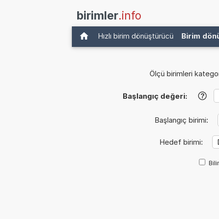
birimler
.info
Hızlı birim dönüştürücü
Birim dön
Ölçü birimleri kategor
Başlangıç değeri:
?
Başlangıç birimi:
Hedef birimi:
Bil