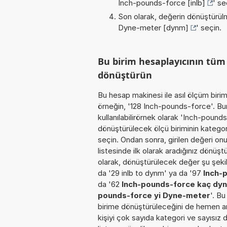
Inch-pounds-force [inlb]
' se
Son olarak, değerin dönüştürülm
Dyne-meter [dynm]
' seçin.
Bu birim hesaplayıcının tüm
dönüştürün
Bu hesap makinesi ile asıl ölçüm biri
örneğin, '128 Inch-pounds-force'. Bu
kullanılabilirörnek olarak 'Inch-pound
dönüştürülecek ölçü biriminin katego
seçin. Ondan sonra, girilen değeri onu
listesinde ilk olarak aradığınız dönüş
olarak, dönüştürülecek değer şu şekild
da '29 inlb to dynm' ya da '97
Inch-
da '62
Inch-pounds-force kaç dy
pounds-force yi Dyne-meter
'. Bu
birime dönüştürüleceğini de hemen anla
kişiyi çok sayıda kategori ve sayısız 