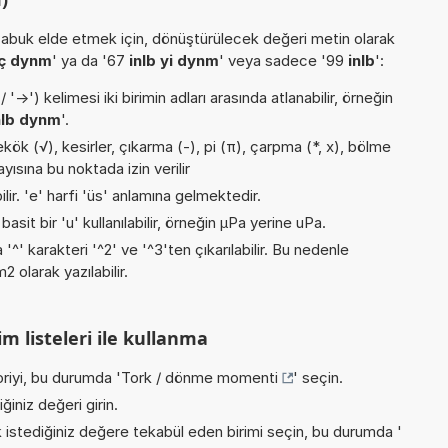
buk elde etmek için, dönüştürülecek değeri metin olarak
aç dynm
' ya da '67
inlb yi dynm
' veya sadece '99
inlb
':
->') kelimesi iki birimin adları arasında atlanabilir, örneğin
nlb dynm
'.
ök (√), kesirler, çıkarma (-), pi (π), çarpma (*, x), bölme
ayısına bu noktada izin verilir
ilir. 'e' harfi 'üs' anlamına gelmektedir.
asit bir 'u' kullanılabilir, örneğin µPa yerine uPa.
 '^' karakteri '^2' ve '^3'ten çıkarılabilir. Bu nedenle
 olarak yazılabilir.
m listeleri ile kullanma
riyi, bu durumda '
Tork / dönme momenti
' seçin.
iniz değeri girin.
istediğiniz değere tekabül eden birimi seçin, bu durumda '