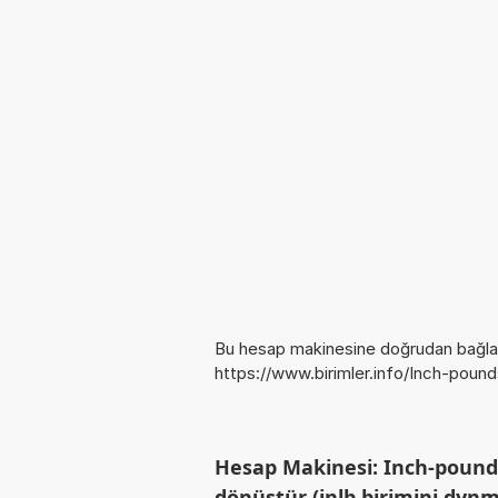
Bu hesap makinesine doğrudan bağlan
https://www.birimler.info/Inch-poun
Hesap Makinesi: Inch-pounds
dönüştür (inlb birimini dynm