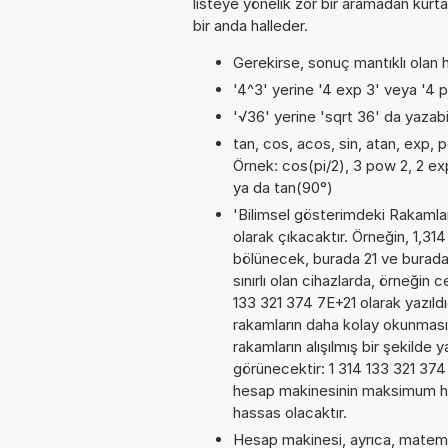
listeye yönelik zor bir aramadan kurta
bir anda halleder.
Gerekirse, sonuç mantıklı olan h
'4^3' yerine '4 exp 3' veya '4 p
'√36' yerine 'sqrt 36' da yazabil
tan, cos, acos, sin, atan, exp, p
Örnek: cos(pi/2), 3 pow 2, 2 exp 
ya da tan(90°)
'Bilimsel gösterimdeki Rakamları
olarak çıkacaktır. Örneğin, 1,31
bölünecek, burada 21 ve burada
sınırlı olan cihazlarda, örneğin
133 321 374 7E+21 olarak yazıld
rakamların daha kolay okunması
rakamların alışılmış bir şekilde 
görünecektir: 1 314 133 321 37
hesap makinesinin maksimum has
hassas olacaktır.
Hesap makinesi, ayrıca, matemat