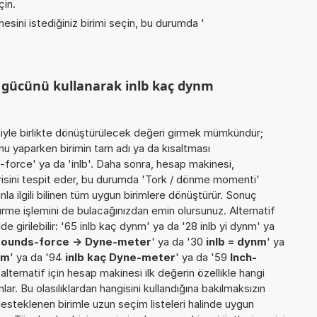
çin.
esini istediğiniz birimi seçin, bu durumda '
 gücünü kullanarak inlb kaç dynm
miyle birlikte dönüştürülecek değeri girmek mümkündür;
nu yaparken birimin tam adı ya da kısaltması
s-force' ya da 'inlb'. Daha sonra, hesap makinesi,
risini tespit eder, bu durumda 'Tork / dönme momenti'
nla ilgili bilinen tüm uygun birimlere dönüştürür. Sonuç
türme işlemini de bulacağınızdan emin olursunuz. Alternatif
e girilebilir: '65 inlb kaç dynm' ya da '28 inlb yi dynm' ya
pounds-force -> Dyne-meter
' ya da '30
inlb = dynm
' ya
nm
' ya da '94
inlb kaç Dyne-meter
' ya da '59
Inch-
 alternatif için hesap makinesi ilk değerin özellikle hangi
r. Bu olasılıklardan hangisini kullandığına bakılmaksızın
desteklenen birimle uzun seçim listeleri halinde uygun