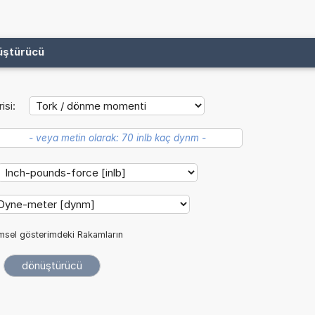
üştürücü
isi:
imsel gösterimdeki Rakamların