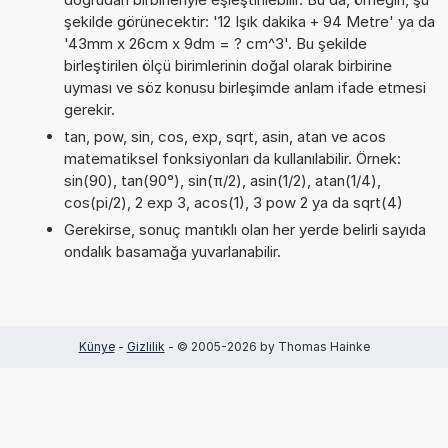
şekilde görünecektir: '12 Işık dakika + 94 Metre' ya da
'43mm x 26cm x 9dm = ? cm^3'. Bu şekilde
birleştirilen ölçü birimlerinin doğal olarak birbirine
uyması ve söz konusu birleşimde anlam ifade etmesi
gerekir.
tan, pow, sin, cos, exp, sqrt, asin, atan ve acos
matematiksel fonksiyonları da kullanılabilir. Örnek:
sin(90), tan(90°), sin(π/2), asin(1/2), atan(1/4),
cos(pi/2), 2 exp 3, acos(1), 3 pow 2 ya da sqrt(4)
Gerekirse, sonuç mantıklı olan her yerde belirli sayıda
ondalık basamağa yuvarlanabilir.
Künye
-
Gizlilik
- © 2005-2026 by Thomas Hainke