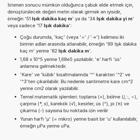
İstenen sonucu mümkün olduğunca çabuk elde etmek için,
dönüştürülecek değeri metin olarak girmek en iyisidir,
örneğin '51
Işık dakika kaç m
' ya da '34
Işık dakika yi m
'
veya sadece '17
Işık dakika
':
Çoğu durumda, 'kaç' (veya '=' / '->') kelimesi iki
birimin adları arasında atlanabilir, örneğin '99 Işık dakika
kaç m' yerine '82
Işık dakika m
'.
1,68 x 10^5 yerine 1,68e5 yazılabilir. 'e' harfi 'üs'
anlamına gelmektedir.
'Kare' ve 'kübik' kısaltmalarında '^' karakteri '^2' ve
'^3'ten çıkarılabilir. Bu nedenle santimetre kare cm^2
yerine cm2 olarak yazılabilir.
Temel matematik işlemleri: toplama (+), bölme (/, :, ÷),
çarpma (*, x), karekök (√), kesirler, üs (^), pi (π) ve
çıkarma (-) sayısına bu noktada izin verilir
Yunan harfi 'µ' (= mikro) yerine basit bir 'u' kullanılabilir,
örneğin µPa yerine uPa.