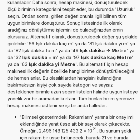
kullanılabilir Daha sonra, hesap makinesi, dönüştürülecek
ölçü biriminin kategorisini tespit eder, bu durumda 'Uzunluk'
seçin. Ondan sonra, girilen değeri onunla ilgili bilinen tüm
uygun birimlere dönüştürür. Sonuç listesinde ilk olarak
aradığınız dönüştürme işlemini de bulacağınızdan emin
olursunuz. Alternatif olarak, dönüştürülecek değer şu şekilde
girilebilir: '66 Işık dakika kaç m' ya da '81 Işık dakika yi m' ya
da '82 Işık dakika to m' ya da '49
Işık dakika -> Metre
' ya
da '32
Işık dakika = m
' ya da '97
Işık dakika kaç Metre
'
ya da '63
Işık dakika yi Metre
'. Bu alternatif için hesap
makinesi ilk değerin özellikle hangi birime dönüştürüleceğini
de hemen anlar. Bu olasılıklardan hangisini kullandığına
bakılmaksızın kişiyi çok sayıda kategori ve sayısız
desteklenen birimle uzun seçim listeleri halinde uygun listeye
yönelik zor bir aramadan kurtarır. Tüm bunları bizim yerimize
hesap makinesi üstlenir ve işi bir anda halleder.
'Bilimsel gösterimdeki Rakamların' yanına bir onay imi
eklendiğinde yanıt üsse ait bir sayı olarak çıkacaktır.
21
Örneğin, 2,496 148 125 433 2
×
10
. Bu sunum şekli
için rakam bir üsse bölünecek, burada 21 ve burada