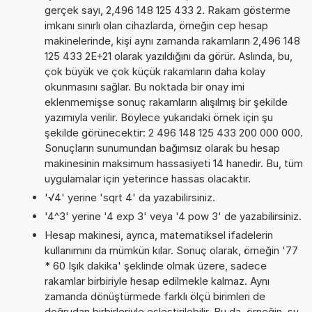
gerçek sayı, 2,496 148 125 433 2. Rakam gösterme
imkanı sınırlı olan cihazlarda, örneğin cep hesap
makinelerinde, kişi aynı zamanda rakamların 2,496 148
125 433 2E+21 olarak yazıldığını da görür. Aslında, bu,
çok büyük ve çok küçük rakamların daha kolay
okunmasını sağlar. Bu noktada bir onay imi
eklenmemişse sonuç rakamların alışılmış bir şekilde
yazımıyla verilir. Böylece yukarıdaki örnek için şu
şekilde görünecektir: 2 496 148 125 433 200 000 000.
Sonuçların sunumundan bağımsız olarak bu hesap
makinesinin maksimum hassasiyeti 14 hanedir. Bu, tüm
uygulamalar için yeterince hassas olacaktır.
'√4' yerine 'sqrt 4' da yazabilirsiniz.
'4^3' yerine '4 exp 3' veya '4 pow 3' de yazabilirsiniz.
Hesap makinesi, ayrıca, matematiksel ifadelerin
kullanımını da mümkün kılar. Sonuç olarak, örneğin '77
* 60 Işık dakika' şeklinde olmak üzere, sadece
rakamlar birbiriyle hesap edilmekle kalmaz. Aynı
zamanda dönüştürmede farklı ölçü birimleri de
doğrudan birbirleriyle eşleştirilebilir. Bu da, örneğin, şu