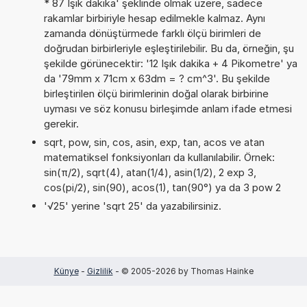
* 87 Işık dakika' şeklinde olmak üzere, sadece
rakamlar birbiriyle hesap edilmekle kalmaz. Aynı
zamanda dönüştürmede farklı ölçü birimleri de
doğrudan birbirleriyle eşleştirilebilir. Bu da, örneğin, şu
şekilde görünecektir: '12 Işık dakika + 4 Pikometre' ya
da '79mm x 71cm x 63dm = ? cm^3'. Bu şekilde
birleştirilen ölçü birimlerinin doğal olarak birbirine
uyması ve söz konusu birleşimde anlam ifade etmesi
gerekir.
sqrt, pow, sin, cos, asin, exp, tan, acos ve atan
matematiksel fonksiyonları da kullanılabilir. Örnek:
sin(π/2), sqrt(4), atan(1/4), asin(1/2), 2 exp 3,
cos(pi/2), sin(90), acos(1), tan(90°) ya da 3 pow 2
'√25' yerine 'sqrt 25' da yazabilirsiniz.
Künye
-
Gizlilik
- © 2005-2026 by Thomas Hainke