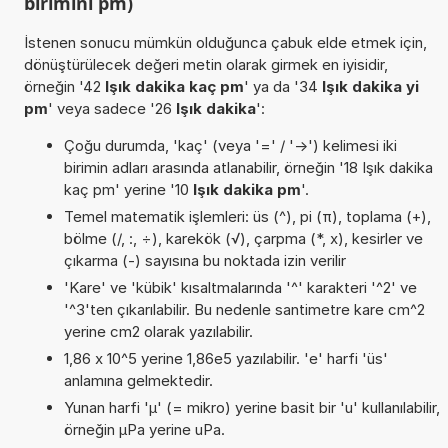
birimini pm)
İstenen sonucu mümkün olduğunca çabuk elde etmek için,
dönüştürülecek değeri metin olarak girmek en iyisidir,
örneğin '42
Işık dakika kaç pm
' ya da '34
Işık dakika yi
pm
' veya sadece '26
Işık dakika
':
Çoğu durumda, 'kaç' (veya '=' / '->') kelimesi iki
birimin adları arasında atlanabilir, örneğin '18 Işık dakika
kaç pm' yerine '10
Işık dakika pm
'.
Temel matematik işlemleri: üs (^), pi (π), toplama (+),
bölme (/, :, ÷), karekök (√), çarpma (*, x), kesirler ve
çıkarma (-) sayısına bu noktada izin verilir
'Kare' ve 'kübik' kısaltmalarında '^' karakteri '^2' ve
'^3'ten çıkarılabilir. Bu nedenle santimetre kare cm^2
yerine cm2 olarak yazılabilir.
1,86 x 10^5 yerine 1,86e5 yazılabilir. 'e' harfi 'üs'
anlamına gelmektedir.
Yunan harfi 'µ' (= mikro) yerine basit bir 'u' kullanılabilir,
örneğin µPa yerine uPa.