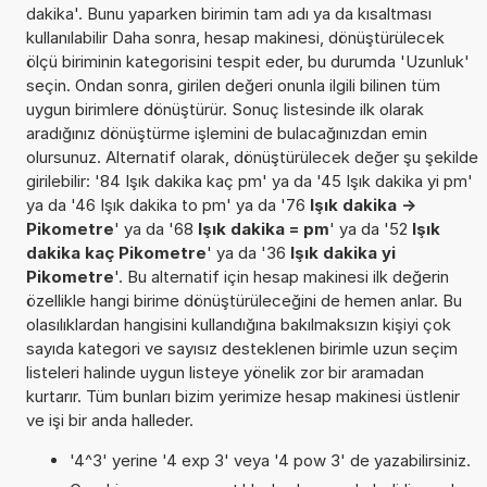
dakika'. Bunu yaparken birimin tam adı ya da kısaltması
kullanılabilir Daha sonra, hesap makinesi, dönüştürülecek
ölçü biriminin kategorisini tespit eder, bu durumda 'Uzunluk'
seçin. Ondan sonra, girilen değeri onunla ilgili bilinen tüm
uygun birimlere dönüştürür. Sonuç listesinde ilk olarak
aradığınız dönüştürme işlemini de bulacağınızdan emin
olursunuz. Alternatif olarak, dönüştürülecek değer şu şekilde
girilebilir: '84 Işık dakika kaç pm' ya da '45 Işık dakika yi pm'
ya da '46 Işık dakika to pm' ya da '76
Işık dakika ->
Pikometre
' ya da '68
Işık dakika = pm
' ya da '52
Işık
dakika kaç Pikometre
' ya da '36
Işık dakika yi
Pikometre
'. Bu alternatif için hesap makinesi ilk değerin
özellikle hangi birime dönüştürüleceğini de hemen anlar. Bu
olasılıklardan hangisini kullandığına bakılmaksızın kişiyi çok
sayıda kategori ve sayısız desteklenen birimle uzun seçim
listeleri halinde uygun listeye yönelik zor bir aramadan
kurtarır. Tüm bunları bizim yerimize hesap makinesi üstlenir
ve işi bir anda halleder.
'4^3' yerine '4 exp 3' veya '4 pow 3' de yazabilirsiniz.