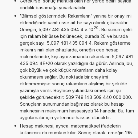
Gerekirse, sonuç mantıklı olan her yerde belirli sayıda
ondalık basamağa yuvarlanabilir.
'Bilimsel gösterimdeki Rakamların' yanına bir onay imi
eklendiğinde yanıt üsse ait bir sayı olarak çıkacaktır.
20
Örneğin, 5,097 481 435 094 4
×
10
. Bu sunum şekli
için rakam bir üsse bölünecek, burada 20 ve burada
gerçek sayı, 5,097 481 435 094 4. Rakam gösterme
imkanı sınırlı olan cihazlarda, örneğin cep hesap
makinelerinde, kişi aynı zamanda rakamların 5,097 481
435 094 4E+20 olarak yazıldığını da görür. Aslında, bu,
çok büyük ve çok küçük rakamların daha kolay
okunmasını sağlar. Bu noktada bir onay imi
eklenmemişse sonuç rakamların alışılmış bir şekilde
yazımıyla verilir. Böylece yukarıdaki örnek için şu
şekilde görünecektir: 509 748 143 509 440 000 000.
Sonuçların sunumundan bağımsız olarak bu hesap
makinesinin maksimum hassasiyeti 14 hanedir. Bu, tüm
uygulamalar için yeterince hassas olacaktır.
Hesap makinesi, ayrıca, matematiksel ifadelerin
kullanımını da mümkün kılar. Sonuç olarak, örneğin '95