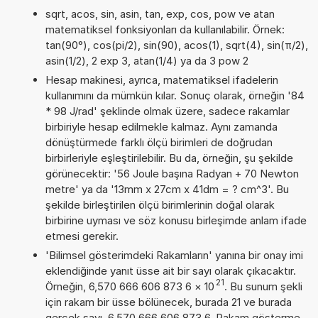
sqrt, acos, sin, asin, tan, exp, cos, pow ve atan
matematiksel fonksiyonları da kullanılabilir. Örnek:
tan(90°), cos(pi/2), sin(90), acos(1), sqrt(4), sin(π/2),
asin(1/2), 2 exp 3, atan(1/4) ya da 3 pow 2
Hesap makinesi, ayrıca, matematiksel ifadelerin
kullanımını da mümkün kılar. Sonuç olarak, örneğin '84
* 98 J/rad' şeklinde olmak üzere, sadece rakamlar
birbiriyle hesap edilmekle kalmaz. Aynı zamanda
dönüştürmede farklı ölçü birimleri de doğrudan
birbirleriyle eşleştirilebilir. Bu da, örneğin, şu şekilde
görünecektir: '56 Joule başına Radyan + 70 Newton
metre' ya da '13mm x 27cm x 41dm = ? cm^3'. Bu
şekilde birleştirilen ölçü birimlerinin doğal olarak
birbirine uyması ve söz konusu birleşimde anlam ifade
etmesi gerekir.
'Bilimsel gösterimdeki Rakamların' yanına bir onay imi
eklendiğinde yanıt üsse ait bir sayı olarak çıkacaktır.
21
Örneğin, 6,570 666 606 873 6
×
10
. Bu sunum şekli
için rakam bir üsse bölünecek, burada 21 ve burada
gerçek sayı, 6,570 666 606 873 6. Rakam gösterme