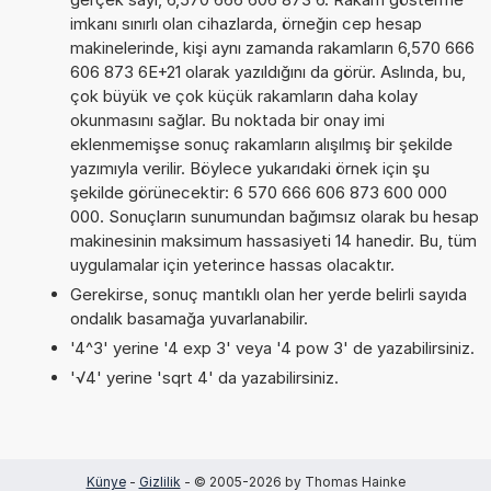
imkanı sınırlı olan cihazlarda, örneğin cep hesap
makinelerinde, kişi aynı zamanda rakamların 6,570 666
606 873 6E+21 olarak yazıldığını da görür. Aslında, bu,
çok büyük ve çok küçük rakamların daha kolay
okunmasını sağlar. Bu noktada bir onay imi
eklenmemişse sonuç rakamların alışılmış bir şekilde
yazımıyla verilir. Böylece yukarıdaki örnek için şu
şekilde görünecektir: 6 570 666 606 873 600 000
000. Sonuçların sunumundan bağımsız olarak bu hesap
makinesinin maksimum hassasiyeti 14 hanedir. Bu, tüm
uygulamalar için yeterince hassas olacaktır.
Gerekirse, sonuç mantıklı olan her yerde belirli sayıda
ondalık basamağa yuvarlanabilir.
'4^3' yerine '4 exp 3' veya '4 pow 3' de yazabilirsiniz.
'√4' yerine 'sqrt 4' da yazabilirsiniz.
Künye
-
Gizlilik
- © 2005-2026 by Thomas Hainke