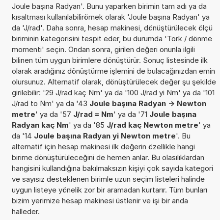
Joule başına Radyan'. Bunu yaparken birimin tam adı ya da
kısaltması kullanılabilirörnek olarak 'Joule başına Radyan' ya
da 'J/rad'. Daha sonra, hesap makinesi, dönüştürülecek ölçü
biriminin kategorisini tespit eder, bu durumda 'Tork / dönme
momenti' seçin. Ondan sonra, girilen değeri onunla ilgili
bilinen tüm uygun birimlere dönüştürür. Sonuç listesinde ilk
olarak aradığınız dönüştürme işlemini de bulacağınızdan emin
olursunuz. Alternatif olarak, dönüştürülecek değer şu şekilde
girilebilir: '29 J/rad kaç Nm' ya da '100 J/rad yi Nm' ya da '101
J/rad to Nm' ya da '43
Joule başına Radyan -> Newton
metre
' ya da '57
J/rad = Nm
' ya da '71
Joule başına
Radyan kaç Nm
' ya da '85
J/rad kaç Newton metre
' ya
da '14
Joule başına Radyan yi Newton metre
'. Bu
alternatif için hesap makinesi ilk değerin özellikle hangi
birime dönüştürüleceğini de hemen anlar. Bu olasılıklardan
hangisini kullandığına bakılmaksızın kişiyi çok sayıda kategori
ve sayısız desteklenen birimle uzun seçim listeleri halinde
uygun listeye yönelik zor bir aramadan kurtarır. Tüm bunları
bizim yerimize hesap makinesi üstlenir ve işi bir anda
halleder.