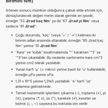
birimini Nm)
İstenen sonucu mümkün olduğunca çabuk elde etmek için,
dönüştürülecek değeri metin olarak girmek en iyisidir,
örneğin '53
J/rad kaç Nm
' ya da '67
J/rad yi Nm
' veya
sadece '81
J/rad
':
Çoğu durumda, 'kaç' (veya '=' / '->') kelimesi iki
birimin adları arasında atlanabilir, örneğin '95 J/rad kaç
Nm' yerine '10
J/rad Nm
'.
'Kare' ve 'kübik' kısaltmalarında '^' karakteri '^2' ve
'^3'ten çıkarılabilir. Bu nedenle santimetre kare cm^2
yerine cm2 olarak yazılabilir.
Yunan harfi 'µ' (= mikro) yerine basit bir 'u' kullanılabilir,
örneğin µPa yerine uPa.
1,31 x 10^5 yerine 1,31e5 yazılabilir. 'e' harfi 'üs'
anlamına gelmektedir.
Temel matematik işlemleri: çıkarma (-), toplama (+), pi
(π), çarpma (*, x), üs (^), karekök (√), kesirler ve
bölme (/, :, ÷) sayısına bu noktada izin verilir