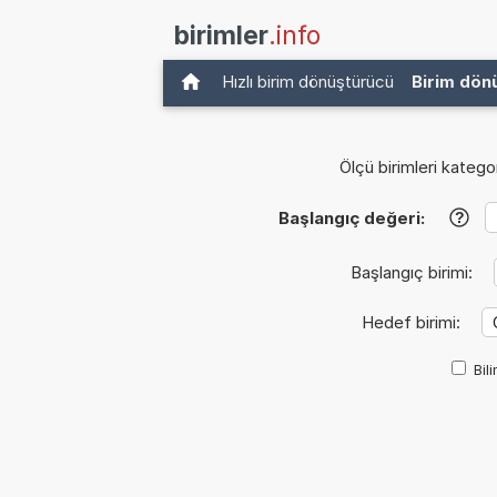
birimler
.info
Hızlı birim dönüştürücü
Birim dön
Ölçü birimleri kategor
Başlangıç değeri:
?
Başlangıç birimi:
Hedef birimi:
Bil