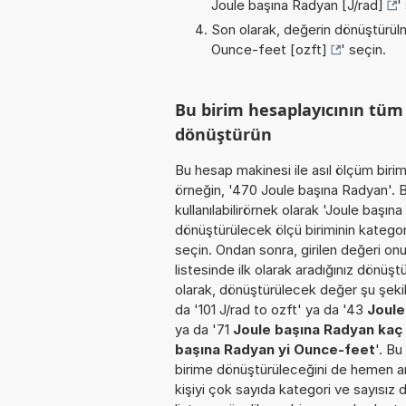
Joule başına Radyan [J/rad]
'
Son olarak, değerin dönüştürülm
Ounce-feet [ozft]
' seçin.
Bu birim hesaplayıcının tüm
dönüştürün
Bu hesap makinesi ile asıl ölçüm biri
örneğin, '470 Joule başına Radyan'. B
kullanılabilirörnek olarak 'Joule başı
dönüştürülecek ölçü biriminin katego
seçin. Ondan sonra, girilen değeri onu
listesinde ilk olarak aradığınız dönüş
olarak, dönüştürülecek değer şu şekilde
da '101 J/rad to ozft' ya da '43
Joule
ya da '71
Joule başına Radyan kaç
başına Radyan yi Ounce-feet
'. Bu
birime dönüştürüleceğini de hemen anla
kişiyi çok sayıda kategori ve sayısız 