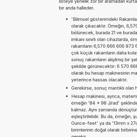
listeye yönelik zor bir aramadan kurta
bir anda halleder.
'Bilimsel gösterimdeki Rakamları
olarak çıkacaktır. Örneğin, 6,5
bölünecek, burada 21 ve burad
imkanı sınırlı olan cihazlarda, 
rakamların 6,570 666 606 873 6E
çok küçük rakamların daha kola
sonuç rakamların alışılmış bir şe
şekilde görünecektir: 6 570 6
olarak bu hesap makinesinin ma
yeterince hassas olacaktır.
Gerekirse, sonuç mantıklı olan h
Hesap makinesi, ayrıca, matemat
örneğin '84 * 98 J/rad' şeklind
kalmaz. Aynı zamanda dönüştürme
eşleştirilebilir. Bu da, örneğin
Ounce-feet' ya da '13mm x 27cm
birimlerinin doğal olarak birbi
gerekir.