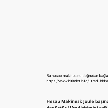
Bu hesap makinesine doğrudan bağlan
https://www.birimler.info/J+rad+bir
Hesap Makinesi: Joule başın
dönüştür (J/rad birimini ozft