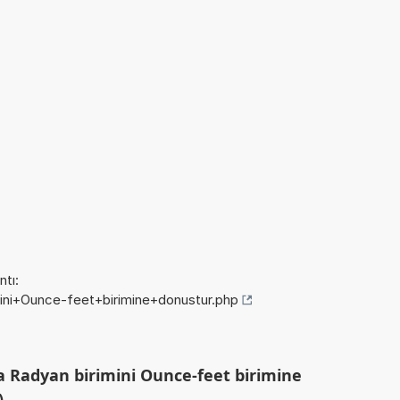
tı:
imini+Ounce-feet+birimine+donustur.php
a Radyan birimini Ounce-feet birimine
)