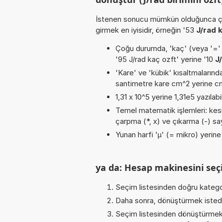
İstenen sonucu mümkün olduğunca ça
girmek en iyisidir, örneğin '53
J/rad 
Çoğu durumda, 'kaç' (veya '=' / '
'95 J/rad kaç ozft' yerine '10
J
'Kare' ve 'kübik' kısaltmalarında
santimetre kare cm^2 yerine cm2
1,31 x 10^5 yerine 1,31e5 yazılabi
Temel matematik işlemleri: kesirl
çarpma (*, x) ve çıkarma (-) sayı
Yunan harfi 'µ' (= mikro) yerine b
ya da: Hesap makinesini seçi
Seçim listesinden doğru katego
Daha sonra, dönüştürmek istediğ
Seçim listesinden dönüştürmek 