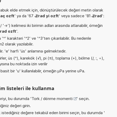
buk elde etmek için, dönüştürülecek değeri metin olarak
kaç ozft
' ya da '67
J/rad yi ozft
' veya sadece '81
J/rad
':
->') kelimesi iki birimin adları arasında atlanabilir, örneğin
/rad ozft
'.
 '^' karakteri '^2' ve '^3'ten çıkarılabilir. Bu nedenle
 olarak yazılabilir.
lir. 'e' harfi 'üs' anlamına gelmektedir.
er, üs (^), karekök (√), pi (π), toplama (+), bölme (/, :, ÷),
sına bu noktada izin verilir
asit bir 'u' kullanılabilir, örneğin µPa yerine uPa.
m listeleri ile kullanma
riyi, bu durumda '
Tork / dönme momenti
' seçin.
iniz değeri girin.
istediğiniz değere tekabül eden birimi seçin, bu durumda '