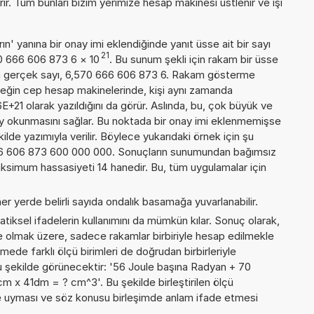
rır. Tüm bunları bizim yerimize hesap makinesi üstlenir ve işi
n' yanına bir onay imi eklendiğinde yanıt üsse ait bir sayı
21
70 666 606 873 6
×
10
. Bu sunum şekli için rakam bir üsse
a gerçek sayı, 6,570 666 606 873 6. Rakam gösterme
örneğin cep hesap makinelerinde, kişi aynı zamanda
+21 olarak yazıldığını da görür. Aslında, bu, çok büyük ve
y okunmasını sağlar. Bu noktada bir onay imi eklenmemişse
kilde yazımıyla verilir. Böylece yukarıdaki örnek için şu
66 606 873 600 000 000. Sonuçların sunumundan bağımsız
ksimum hassasiyeti 14 hanedir. Bu, tüm uygulamalar için
er yerde belirli sayıda ondalık basamağa yuvarlanabilir.
iksel ifadelerin kullanımını da mümkün kılar. Sonuç olarak,
e olmak üzere, sadece rakamlar birbiriyle hesap edilmekle
de farklı ölçü birimleri de doğrudan birbirleriyle
, şu şekilde görünecektir: '56 Joule başına Radyan + 70
 x 41dm = ? cm^3'. Bu şekilde birleştirilen ölçü
rine uyması ve söz konusu birleşimde anlam ifade etmesi