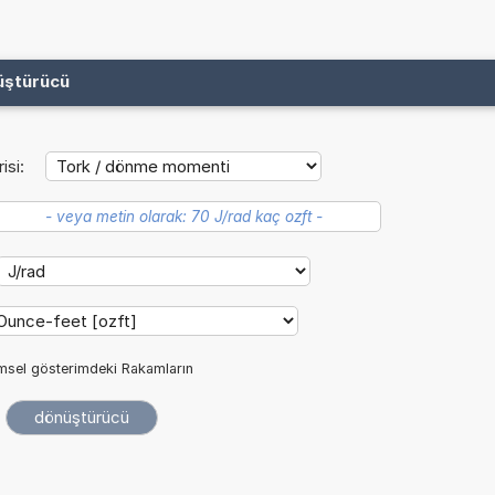
üştürücü
isi:
imsel gösterimdeki Rakamların