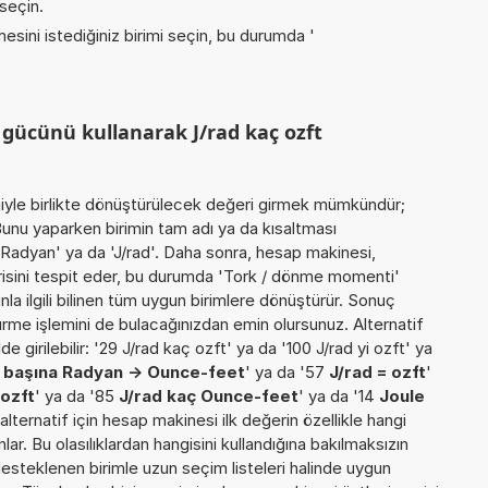
 seçin.
esini istediğiniz birimi seçin, bu durumda '
 gücünü kullanarak J/rad kaç ozft
miyle birlikte dönüştürülecek değeri girmek mümkündür;
unu yaparken birimin tam adı ya da kısaltması
na Radyan' ya da 'J/rad'. Daha sonra, hesap makinesi,
risini tespit eder, bu durumda 'Tork / dönme momenti'
nla ilgili bilinen tüm uygun birimlere dönüştürür. Sonuç
türme işlemini de bulacağınızdan emin olursunuz. Alternatif
 girilebilir: '29 J/rad kaç ozft' ya da '100 J/rad yi ozft' ya
 başına Radyan -> Ounce-feet
' ya da '57
J/rad = ozft
'
 ozft
' ya da '85
J/rad kaç Ounce-feet
' ya da '14
Joule
 alternatif için hesap makinesi ilk değerin özellikle hangi
r. Bu olasılıklardan hangisini kullandığına bakılmaksızın
desteklenen birimle uzun seçim listeleri halinde uygun