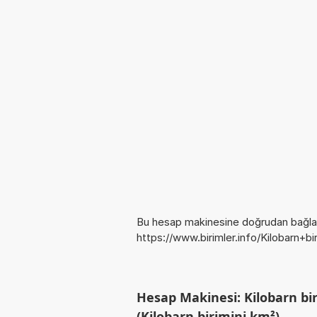
Bu hesap makinesine doğrudan bağlan
https://www.birimler.info/Kilobarn+b
Hesap Makinesi: Kilobarn bi
(Kilobarn birimini km²)