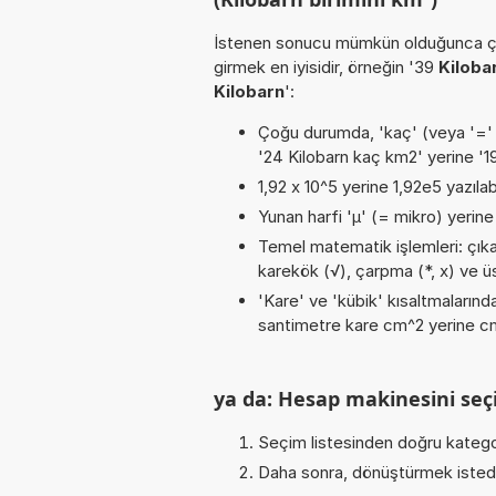
İstenen sonucu mümkün olduğunca ça
girmek en iyisidir, örneğin '39
Kiloba
Kilobarn
':
Çoğu durumda, 'kaç' (veya '=' / '
'24 Kilobarn kaç km2' yerine '
1,92 x 10^5 yerine 1,92e5 yazılab
Yunan harfi 'µ' (= mikro) yerine b
Temel matematik işlemleri: çıkarm
karekök (√), çarpma (*, x) ve üs 
'Kare' ve 'kübik' kısaltmalarında
santimetre kare cm^2 yerine cm2
ya da: Hesap makinesini seçi
Seçim listesinden doğru katego
Daha sonra, dönüştürmek istediğ