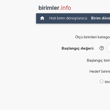
birimler
.info
Hızlı birim dönüştürücü
Birim dön
Ölçü birimleri kategor
Başlangıç değeri:
?
Başlangıç biri
Hedef birim
Bil