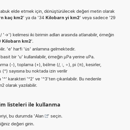
buk elde etmek için, dönüştürülecek değeri metin olarak
rn kaç km2
' ya da '34
Kilobarn yi km2
' veya sadece '29
->') kelimesi iki birimin adları arasında atlanabilir, örneğin
19
Kilobarn km2
'.
ilir. 'e' harfi 'üs' anlamına gelmektedir.
asit bir 'u' kullanılabilir, örneğin µPa yerine uPa.
a (-), toplama (+), bölme (/, :, ÷), pi (π), kesirler,
(^) sayısına bu noktada izin verilir
 '^' karakteri '^2' ve '^3'ten çıkarılabilir. Bu nedenle
 olarak yazılabilir.
m listeleri ile kullanma
riyi, bu durumda '
Alan
' seçin.
iniz değeri girin.