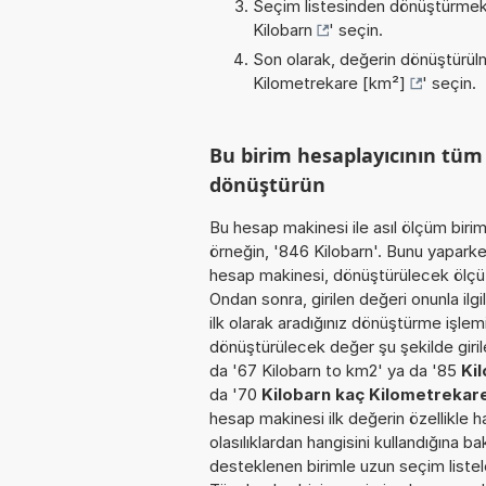
Seçim listesinden dönüştürmek 
Kilobarn
' seçin.
Son olarak, değerin dönüştürülm
Kilometrekare [km²]
' seçin.
Bu birim hesaplayıcının tü
dönüştürün
Bu hesap makinesi ile asıl ölçüm biri
örneğin, '846 Kilobarn'. Bunu yaparken
hesap makinesi, dönüştürülecek ölçü b
Ondan sonra, girilen değeri onunla ilg
ilk olarak aradığınız dönüştürme işlem
dönüştürülecek değer şu şekilde girile
da '67 Kilobarn to km2' ya da '85
Ki
da '70
Kilobarn kaç Kilometrekar
hesap makinesi ilk değerin özellikle 
olasılıklardan hangisini kullandığına b
desteklenen birimle uzun seçim listele