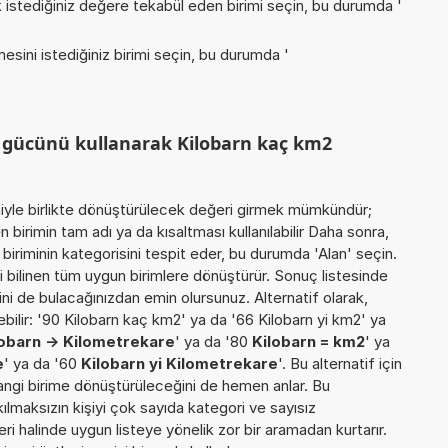
istediğiniz değere tekabül eden birimi seçin, bu durumda '
esini istediğiniz birimi seçin, bu durumda '
m gücünü kullanarak Kilobarn kaç km2
miyle birlikte dönüştürülecek değeri girmek mümkündür;
 birimin tam adı ya da kısaltması kullanılabilir Daha sonra,
iriminin kategorisini tespit eder, bu durumda 'Alan' seçin.
ili bilinen tüm uygun birimlere dönüştürür. Sonuç listesinde
ini de bulacağınızdan emin olursunuz. Alternatif olarak,
bilir: '90 Kilobarn kaç km2' ya da '66 Kilobarn yi km2' ya
lobarn -> Kilometrekare
' ya da '80
Kilobarn = km2
' ya
e
' ya da '60
Kilobarn yi Kilometrekare
'. Bu alternatif için
hangi birime dönüştürüleceğini de hemen anlar. Bu
akılmaksızın kişiyi çok sayıda kategori ve sayısız
ri halinde uygun listeye yönelik zor bir aramadan kurtarır.