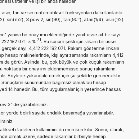
esi üstlenir ve işi bir anda halleder.
asin, tan ve sin matematiksel fonksiyonları da kullanılabilir.
2), sin(π/2), 3 pow 2, sin(90), tan(90°), atan(1/4), asin(1/2)
n' yanına bir onay imi eklendiğinde yanıt üsse ait bir sayı
21
2 222 182 071
×
10
. Bu sunum şekli için rakam bir üsse
 gerçek sayı, 4,412 222 182 071. Rakam gösterme imkanı
 cep hesap makinelerinde, kişi aynı zamanda rakamların 4,412
ını da görür. Aslında, bu, çok büyük ve çok küçük rakamların
Bu noktada bir onay imi eklenmemişse sonuç rakamların
erilir. Böylece yukarıdaki örnek için şu şekilde görünecektir:
. Sonuçların sunumundan bağımsız olarak bu hesap
ti 14 hanedir. Bu, tüm uygulamalar için yeterince hassas
ow 3' de yazabilirsiniz.
er yerde belirli sayıda ondalık basamağa yuvarlanabilir.
rsiniz.
iksel ifadelerin kullanımını da mümkün kılar. Sonuç olarak,
inde olmak üzere, sadece rakamlar birbiriyle hesap