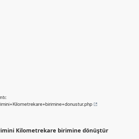
tı:
irimini+Kilometrekare+birimine+donustur.php
rimini Kilometrekare birimine dönüştür