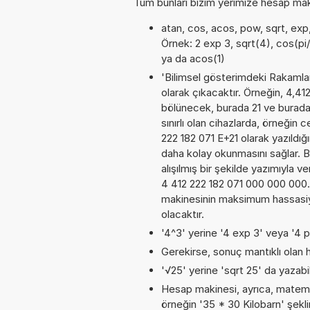
Tüm bunları bizim yerimize hesap makin
atan, cos, acos, pow, sqrt, exp, 
Örnek: 2 exp 3, sqrt(4), cos(pi/
ya da acos(1)
'Bilimsel gösterimdeki Rakamları
olarak çıkacaktır. Örneğin, 4,41
bölünecek, burada 21 ve burada
sınırlı olan cihazlarda, örneğin
222 182 071 E+21 olarak yazıldığ
daha kolay okunmasını sağlar. 
alışılmış bir şekilde yazımıyla v
4 412 222 182 071 000 000 000
makinesinin maksimum hassasiye
olacaktır.
'4^3' yerine '4 exp 3' veya '4 p
Gerekirse, sonuç mantıklı olan h
'√25' yerine 'sqrt 25' da yazabili
Hesap makinesi, ayrıca, matemat
örneğin '35 * 30 Kilobarn' şekl