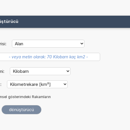
üştürücü
isi:
mi:
i:
imsel gösterimdeki Rakamların