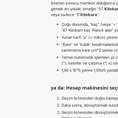
İstenen sonucu mümkün olduğunca ça
girmek en iyisidir, örneğin '57
Kiloba
veya sadece '11
Kilobarn
':
Çoğu durumda, 'kaç' (veya '=' / '
'87 Kilobarn kaç Planck alan' y
Yunan harfi 'µ' (= mikro) yerine b
'Kare' ve 'kübik' kısaltmalarında
santimetre kare cm^2 yerine cm2
Temel matematik işlemleri: pi (π
(^), kesirler ve çarpma (*, x) say
1,56 x 10^5 yerine 1,56e5 yazılab
ya da: Hesap makinesini seçi
Seçim listesinden doğru katego
Daha sonra, dönüştürmek istediğ
Seçim listesinden dönüştürmek 