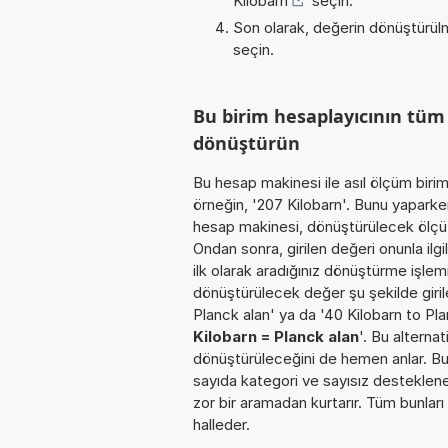
Kilobarn
' seçin.
Son olarak, değerin dönüştürülm
seçin.
Bu birim hesaplayıcının tüm
dönüştürün
Bu hesap makinesi ile asıl ölçüm biri
örneğin, '207 Kilobarn'. Bunu yaparken
hesap makinesi, dönüştürülecek ölçü b
Ondan sonra, girilen değeri onunla ilg
ilk olarak aradığınız dönüştürme işlem
dönüştürülecek değer şu şekilde girile
Planck alan' ya da '40 Kilobarn to Pla
Kilobarn = Planck alan
'. Bu alterna
dönüştürüleceğini de hemen anlar. Bu o
sayıda kategori ve sayısız desteklenen
zor bir aramadan kurtarır. Tüm bunları
halleder.