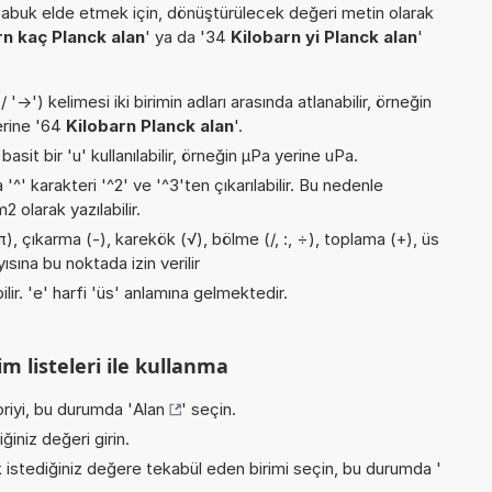
buk elde etmek için, dönüştürülecek değeri metin olarak
rn kaç Planck alan
' ya da '34
Kilobarn yi Planck alan
'
->') kelimesi iki birimin adları arasında atlanabilir, örneğin
erine '64
Kilobarn Planck alan
'.
asit bir 'u' kullanılabilir, örneğin µPa yerine uPa.
 '^' karakteri '^2' ve '^3'ten çıkarılabilir. Bu nedenle
 olarak yazılabilir.
), çıkarma (-), karekök (√), bölme (/, :, ÷), toplama (+), üs
ısına bu noktada izin verilir
ilir. 'e' harfi 'üs' anlamına gelmektedir.
m listeleri ile kullanma
riyi, bu durumda '
Alan
' seçin.
iniz değeri girin.
istediğiniz değere tekabül eden birimi seçin, bu durumda '