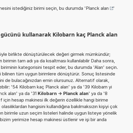
esini istediğiniz birimi seçin, bu durumda '
Planck alan
'
 gücünü kullanarak Kilobarn kaç Planck alan
miyle birlikte dönüştürülecek değeri girmek mümkündür;
 birimin tam adı ya da kısaltması kullanılabilir Daha sonra,
iriminin kategorisini tespit eder, bu durumda 'Alan' seçin.
ili bilinen tüm uygun birimlere dönüştürür. Sonuç listesinde
ini de bulacağınızdan emin olursunuz. Alternatif olarak,
bilir: '54 Kilobarn kaç Planck alan' ya da '39 Kilobarn yi
nck alan' ya da '31
Kilobarn -> Planck alan
' ya da '8
tif için hesap makinesi ilk değerin özellikle hangi birime
lasılıklardan hangisini kullandığına bakılmaksızın kişiyi çok
 birimle uzun seçim listeleri halinde uygun listeye yönelik
 bizim yerimize hesap makinesi üstlenir ve işi bir anda