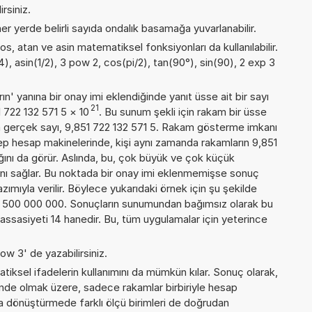
rsiniz.
er yerde belirli sayıda ondalık basamağa yuvarlanabilir.
os, atan ve asin matematiksel fonksiyonları da kullanılabilir.
4), asin(1/2), 3 pow 2, cos(pi/2), tan(90°), sin(90), 2 exp 3
n' yanına bir onay imi eklendiğinde yanıt üsse ait bir sayı
21
1 722 132 571 5
×
10
. Bu sunum şekli için rakam bir üsse
 gerçek sayı, 9,851 722 132 571 5. Rakam gösterme imkanı
 cep hesap makinelerinde, kişi aynı zamanda rakamların 9,851
ığını da görür. Aslında, bu, çok büyük ve çok küçük
nı sağlar. Bu noktada bir onay imi eklenmemişse sonuç
yazımıyla verilir. Böylece yukarıdaki örnek için şu şekilde
1 500 000 000. Sonuçların sunumundan bağımsız olarak bu
sasiyeti 14 hanedir. Bu, tüm uygulamalar için yeterince
ow 3' de yazabilirsiniz.
iksel ifadelerin kullanımını da mümkün kılar. Sonuç olarak,
inde olmak üzere, sadece rakamlar birbiriyle hesap
 dönüştürmede farklı ölçü birimleri de doğrudan