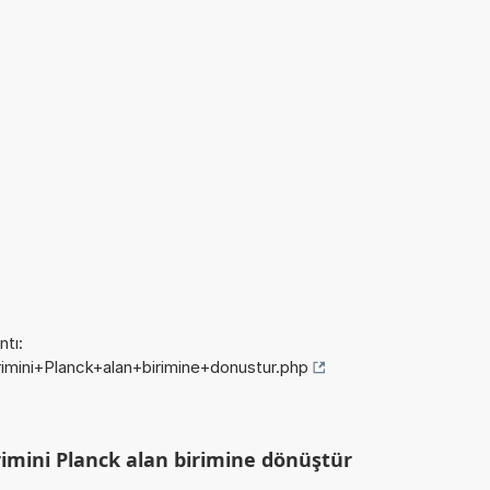
tı:
irimini+Planck+alan+birimine+donustur.php
rimini Planck alan birimine dönüştür