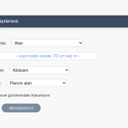
üştürücü
isi:
mi:
i:
imsel gösterimdeki Rakamların