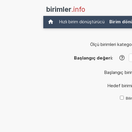
birimler
.info
Hızlı birim dönüştürücü
Birim dön
Ölçü birimleri kategor
Başlangıç değeri:
?
Başlangıç biri
Hedef birim
Bil