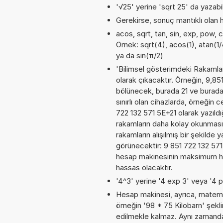
'√25' yerine 'sqrt 25' da yazabili
Gerekirse, sonuç mantıklı olan h
acos, sqrt, tan, sin, exp, pow, c
Örnek: sqrt(4), acos(1), atan(1/
ya da sin(π/2)
'Bilimsel gösterimdeki Rakamları
olarak çıkacaktır. Örneğin, 9,85
bölünecek, burada 21 ve burada
sınırlı olan cihazlarda, örneğin
722 132 571 5E+21 olarak yazıld
rakamların daha kolay okunması
rakamların alışılmış bir şekilde 
görünecektir: 9 851 722 132 57
hesap makinesinin maksimum has
hassas olacaktır.
'4^3' yerine '4 exp 3' veya '4 p
Hesap makinesi, ayrıca, matemat
örneğin '98 * 75 Kilobarn' şekl
edilmekle kalmaz. Aynı zamanda