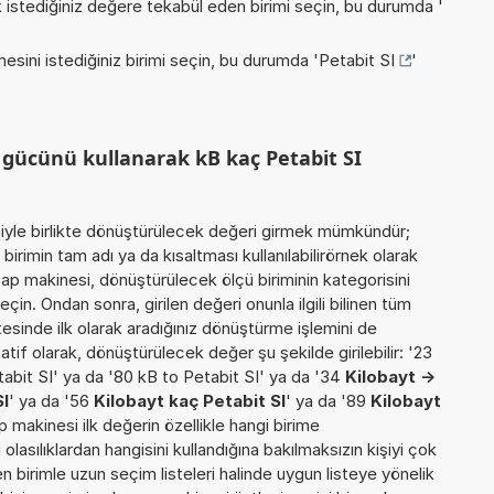
istediğiniz değere tekabül eden birimi seçin, bu durumda '
esini istediğiniz birimi seçin, bu durumda '
Petabit SI
'
 gücünü kullanarak kB kaç Petabit SI
miyle birlikte dönüştürülecek değeri girmek mümkündür;
irimin tam adı ya da kısaltması kullanılabilirörnek olarak
sap makinesi, dönüştürülecek ölçü biriminin kategorisini
çin. Ondan sonra, girilen değeri onunla ilgili bilinen tüm
esinde ilk olarak aradığınız dönüştürme işlemini de
tif olarak, dönüştürülecek değer şu şekilde girilebilir: '23
tabit SI' ya da '80 kB to Petabit SI' ya da '34
Kilobayt ->
SI
' ya da '56
Kilobayt kaç Petabit SI
' ya da '89
Kilobayt
ap makinesi ilk değerin özellikle hangi birime
lasılıklardan hangisini kullandığına bakılmaksızın kişiyi çok
 birimle uzun seçim listeleri halinde uygun listeye yönelik