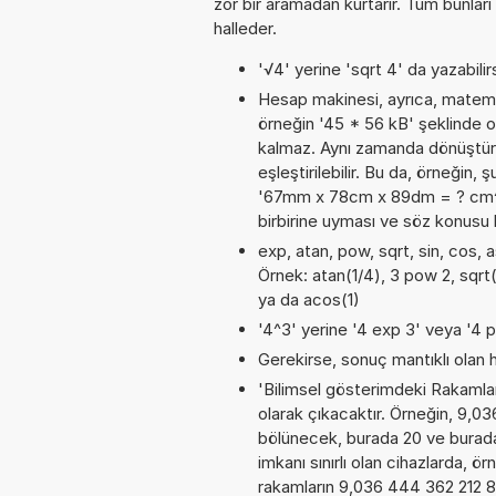
zor bir aramadan kurtarır. Tüm bunları
halleder.
'√4' yerine 'sqrt 4' da yazabilirs
Hesap makinesi, ayrıca, matemat
örneğin '45 * 56 kB' şeklinde o
kalmaz. Aynı zamanda dönüştürme
eşleştirilebilir. Bu da, örneğin,
'67mm x 78cm x 89dm = ? cm^3'. 
birbirine uyması ve söz konusu 
exp, atan, pow, sqrt, sin, cos, a
Örnek: atan(1/4), 3 pow 2, sqrt(
ya da acos(1)
'4^3' yerine '4 exp 3' veya '4 p
Gerekirse, sonuç mantıklı olan h
'Bilimsel gösterimdeki Rakamları
olarak çıkacaktır. Örneğin, 9,0
bölünecek, burada 20 ve burad
imkanı sınırlı olan cihazlarda, 
rakamların 9,036 444 362 212 8E