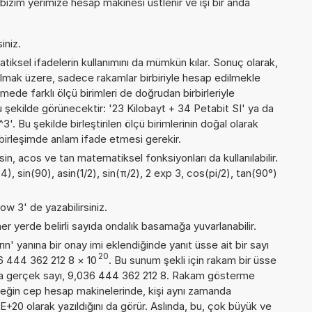
 bizim yerimize hesap makinesi üstlenir ve işi bir anda
iniz.
iksel ifadelerin kullanımını da mümkün kılar. Sonuç olarak,
lmak üzere, sadece rakamlar birbiriyle hesap edilmekle
de farklı ölçü birimleri de doğrudan birbirleriyle
 şu şekilde görünecektir: '23 Kilobayt + 34 Petabit SI' ya da
Bu şekilde birleştirilen ölçü birimlerinin doğal olarak
birleşimde anlam ifade etmesi gerekir.
sin, acos ve tan matematiksel fonksiyonları da kullanılabilir.
4), sin(90), asin(1/2), sin(π/2), 2 exp 3, cos(pi/2), tan(90°)
ow 3' de yazabilirsiniz.
er yerde belirli sayıda ondalık basamağa yuvarlanabilir.
n' yanına bir onay imi eklendiğinde yanıt üsse ait bir sayı
20
36 444 362 212 8
×
10
. Bu sunum şekli için rakam bir üsse
a gerçek sayı, 9,036 444 362 212 8. Rakam gösterme
örneğin cep hesap makinelerinde, kişi aynı zamanda
+20 olarak yazıldığını da görür. Aslında, bu, çok büyük ve