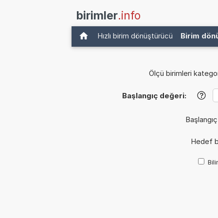
birimler
.info
Hızlı birim dönüştürücü
Birim dön
Ölçü birimleri kategor
Başlangıç değeri:
?
Başlangıç
Hedef b
Bil