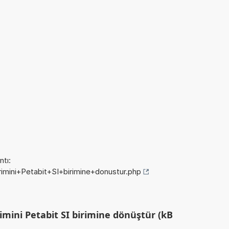
tı:
irimini+Petabit+SI+birimine+donustur.php
imini Petabit SI birimine dönüştür (kB