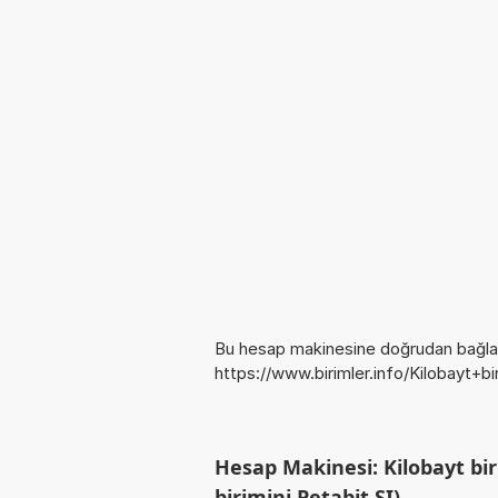
Bu hesap makinesine doğrudan bağlan
https://www.birimler.info/Kilobayt+b
Hesap Makinesi: Kilobayt bir
birimini Petabit SI)