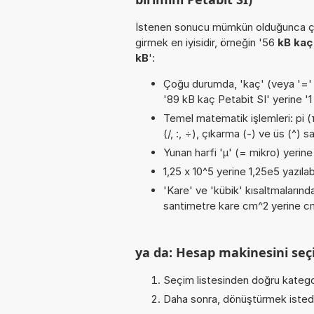
İstenen sonucu mümkün olduğunca ça
girmek en iyisidir, örneğin '56
kB kaç
kB
':
Çoğu durumda, 'kaç' (veya '=' / '
'89 kB kaç Petabit SI' yerine '
Temel matematik işlemleri: pi (π
(/, :, ÷), çıkarma (-) ve üs (^) s
Yunan harfi 'µ' (= mikro) yerine b
1,25 x 10^5 yerine 1,25e5 yazılab
'Kare' ve 'kübik' kısaltmalarında
santimetre kare cm^2 yerine cm2
ya da: Hesap makinesini seçi
Seçim listesinden doğru katego
Daha sonra, dönüştürmek istediğ