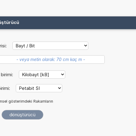
üştürücü
isi:
 birimi:
irimi:
imsel gösterimdeki Rakamların