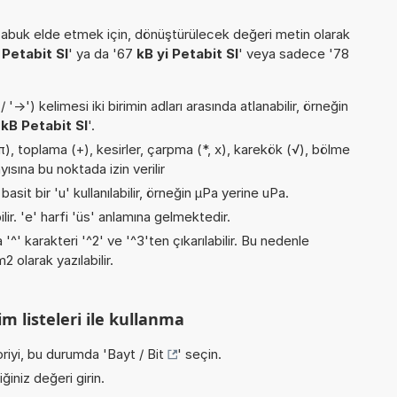
buk elde etmek için, dönüştürülecek değeri metin olarak
 Petabit SI
' ya da '67
kB yi Petabit SI
' veya sadece '78
->') kelimesi iki birimin adları arasında atlanabilir, örneğin
1
kB Petabit SI
'.
), toplama (+), kesirler, çarpma (*, x), karekök (√), bölme
ayısına bu noktada izin verilir
asit bir 'u' kullanılabilir, örneğin µPa yerine uPa.
ilir. 'e' harfi 'üs' anlamına gelmektedir.
 '^' karakteri '^2' ve '^3'ten çıkarılabilir. Bu nedenle
 olarak yazılabilir.
m listeleri ile kullanma
riyi, bu durumda '
Bayt / Bit
' seçin.
iniz değeri girin.