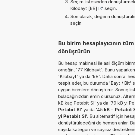
Seçim listesinden dönüştürmek 
Kilobayt [kB]
' seçin.
Son olarak, değerin dönüştürülm
seçin.
Bu birim hesaplayıcının tüm
dönüştürün
Bu hesap makinesi ile asıl ölçüm biri
örneğin, '77 Kilobayt'. Bunu yaparken b
'Kilobayt' ya da 'kB'. Daha sonra, he
tespit eder, bu durumda 'Bayt / Bit' se
uygun birimlere dönüştürür. Sonuç list
bulacağınızdan emin olursunuz. Alterna
kB kaç Petabit SI' ya da '79 kB yi Pe
Petabit SI
' ya da '45
kB = Petabit 
yi Petabit SI
'. Bu alternatif için hes
dönüştürüleceğini de hemen anlar. Bu o
sayıda kategori ve sayısız desteklenen