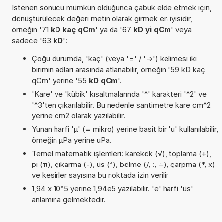
İstenen sonucu mümkün olduğunca çabuk elde etmek için,
dönüştürülecek değeri metin olarak girmek en iyisidir,
örneğin '71
kD kaç qCm
' ya da '67
kD yi qCm
' veya
sadece '63
kD
':
Çoğu durumda, 'kaç' (veya '=' / '->') kelimesi iki
birimin adları arasında atlanabilir, örneğin '59 kD kaç
qCm' yerine '55
kD qCm
'.
'Kare' ve 'kübik' kısaltmalarında '^' karakteri '^2' ve
'^3'ten çıkarılabilir. Bu nedenle santimetre kare cm^2
yerine cm2 olarak yazılabilir.
Yunan harfi 'µ' (= mikro) yerine basit bir 'u' kullanılabilir,
örneğin µPa yerine uPa.
Temel matematik işlemleri: karekök (√), toplama (+),
pi (π), çıkarma (-), üs (^), bölme (/, :, ÷), çarpma (*, x)
ve kesirler sayısına bu noktada izin verilir
1,94 x 10^5 yerine 1,94e5 yazılabilir. 'e' harfi 'üs'
anlamına gelmektedir.