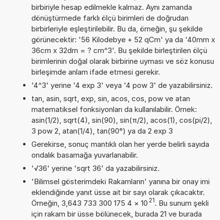
birbiriyle hesap edilmekle kalmaz. Aynı zamanda
dönüştürmede farklı ölçü birimleri de doğrudan
birbirleriyle eşleştirilebilir. Bu da, örneğin, şu şekilde
görünecektir: '56 Kilodebye + 52 qCm' ya da '40mm x
36cm x 32dm = ? cm^3'. Bu şekilde birleştirilen ölçü
birimlerinin doğal olarak birbirine uyması ve söz konusu
birleşimde anlam ifade etmesi gerekir.
'4^3' yerine '4 exp 3' veya '4 pow 3' de yazabilirsiniz.
tan, asin, sqrt, exp, sin, acos, cos, pow ve atan
matematiksel fonksiyonları da kullanılabilir. Örnek:
asin(1/2), sqrt(4), sin(90), sin(π/2), acos(1), cos(pi/2),
3 pow 2, atan(1/4), tan(90°) ya da 2 exp 3
Gerekirse, sonuç mantıklı olan her yerde belirli sayıda
ondalık basamağa yuvarlanabilir.
'√36' yerine 'sqrt 36' da yazabilirsiniz.
'Bilimsel gösterimdeki Rakamların' yanına bir onay imi
eklendiğinde yanıt üsse ait bir sayı olarak çıkacaktır.
21
Örneğin, 3,643 733 300 175 4
×
10
. Bu sunum şekli
için rakam bir üsse bölünecek, burada 21 ve burada