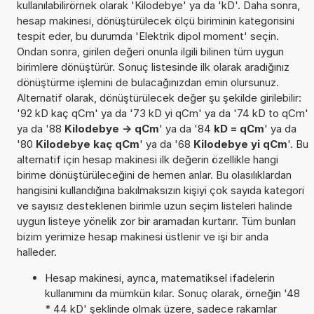
kullanılabilirörnek olarak 'Kilodebye' ya da 'kD'. Daha sonra,
hesap makinesi, dönüştürülecek ölçü biriminin kategorisini
tespit eder, bu durumda 'Elektrik dipol moment' seçin.
Ondan sonra, girilen değeri onunla ilgili bilinen tüm uygun
birimlere dönüştürür. Sonuç listesinde ilk olarak aradığınız
dönüştürme işlemini de bulacağınızdan emin olursunuz.
Alternatif olarak, dönüştürülecek değer şu şekilde girilebilir:
'92 kD kaç qCm' ya da '73 kD yi qCm' ya da '74 kD to qCm'
ya da '88
Kilodebye -> qCm
' ya da '84
kD = qCm
' ya da
'80
Kilodebye kaç qCm
' ya da '68
Kilodebye yi qCm
'. Bu
alternatif için hesap makinesi ilk değerin özellikle hangi
birime dönüştürüleceğini de hemen anlar. Bu olasılıklardan
hangisini kullandığına bakılmaksızın kişiyi çok sayıda kategori
ve sayısız desteklenen birimle uzun seçim listeleri halinde
uygun listeye yönelik zor bir aramadan kurtarır. Tüm bunları
bizim yerimize hesap makinesi üstlenir ve işi bir anda
halleder.
Hesap makinesi, ayrıca, matematiksel ifadelerin
kullanımını da mümkün kılar. Sonuç olarak, örneğin '48
* 44 kD' şeklinde olmak üzere, sadece rakamlar