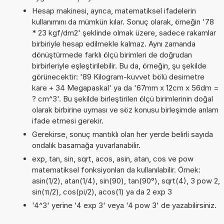
Hesap makinesi, ayrıca, matematiksel ifadelerin
kullanımını da mümkün kılar. Sonuç olarak, örneğin '78
* 23 kgf/dm2' şeklinde olmak üzere, sadece rakamlar
birbiriyle hesap edilmekle kalmaz. Aynı zamanda
dönüştürmede farklı ölçü birimleri de doğrudan
birbirleriyle eşleştirilebilir. Bu da, örneğin, şu şekilde
görünecektir: '89 Kilogram-kuvvet bölü desimetre
kare + 34 Megapaskal' ya da '67mm x 12cm x 56dm =
? cm^3'. Bu şekilde birleştirilen ölçü birimlerinin doğal
olarak birbirine uyması ve söz konusu birleşimde anlam
ifade etmesi gerekir.
Gerekirse, sonuç mantıklı olan her yerde belirli sayıda
ondalık basamağa yuvarlanabilir.
exp, tan, sin, sqrt, acos, asin, atan, cos ve pow
matematiksel fonksiyonları da kullanılabilir. Örnek:
asin(1/2), atan(1/4), sin(90), tan(90°), sqrt(4), 3 pow 2,
sin(π/2), cos(pi/2), acos(1) ya da 2 exp 3
'4^3' yerine '4 exp 3' veya '4 pow 3' de yazabilirsiniz.