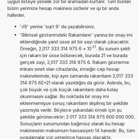
uygun listeye yönelik zor bir aramadan kurtarır. Tüm bunları
bizim yerimize hesap makinesi üstlenir ve işi bir anda
halleder.
'√9' yerine 'sqrt 9' da yazabilirsiniz.
'Bilimsel gösterimdeki Rakamların' yanına bir onay imi
eklendiğinde yanıt üsse ait bir sayı olarak çıkacaktır.
21
Örneğin, 2,017 333 314 975 6
×
10
. Bu sunum şekli
için rakam bir üsse bölünecek, burada 21 ve burada
gerçek sayı, 2,017 333 314 975 6. Rakam gösterme
imkanı sınırlı olan cihazlarda, örneğin cep hesap
makinelerinde, kişi aynı zamanda rakamların 2,017 333
314 975 6E+21 olarak yazıldığını da görür. Aslında, bu,
çok büyük ve çok küçük rakamların daha kolay
okunmasını sağlar. Bu noktada bir onay imi
eklenmemişse sonuç rakamların alışılmış bir şekilde
yazımıyla verilir. Böylece yukarıdaki örnek için şu
şekilde görünecektir: 2 017 333 314 975 600 000 000.
Sonuçların sunumundan bağımsız olarak bu hesap
makinesinin maksimum hassasiyeti 14 hanedir. Bu, tüm
uygulamalar için yeterince hassas olacaktır.