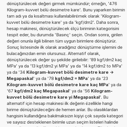
dönüştürülecek değeri girmek mümkündür; örneğin, '476
Kilogram-kuvvet bölü desimetre kare'. Bunu yaparken birimin
tam adı ya da kısaltması kullanılabilirörnek olarak 'Kilogram-
kuvvet bölü desimetre kare' ya da 'kgf/dm2'. Daha sonra,
hesap makinesi, dönüştürülecek ölçü biriminin kategorisini
tespit eder, bu durumda 'Basınç' seçin. Ondan sonra, girilen
değeri onunla ilgili bilinen tüm uygun birimlere dönüştürür.
Sonuç listesinde ilk olarak aradığınız dönüştürme işlemini de
bulacağınızdan emin olursunuz. Alternatif olarak,
dönüştürülecek değer şu şekilde girilebilir: '89 kgf/dm2 kaç
MPa' ya da '13 kgf/dm2 yi MPa' ya da '14 kgf/dm2 to MPa'
ya da '34
Kilogram-kuvvet bölü desimetre kare ->
Megapaskal
' ya da '78
kgf/dm2 = MPa
' ya da '23
Kilogram-kuvvet bölü desimetre kare kaç MPa
' ya da
'67
kgf/dm2 kaç Megapaskal
' ya da '56
Kilogram-
kuvvet bölü desimetre kare yi Megapaskal
'. Bu
alternatif için hesap makinesi ilk değerin özellikle hangi
birime dönüştürüleceğini de hemen anlar. Bu olasılıklardan
hangisini kullandığına bakılmaksızın kişiyi çok sayıda kategori
ve sayısız desteklenen birimle uzun seçim listeleri halinde