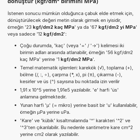
dönüştür (kgf/dm² birimini MPa)
İstenen sonucu mümkün olduğunca çabuk elde etmek için,
dönüştürülecek değeri metin olarak girmek en iyisidir,
örneğin '23
kgf/dm2 kaç MPa
' ya da '67
kgf/dm2 yi MPa
'
veya sadece '12
kgf/dm2
':
Çoğu durumda, 'kaç' (veya '=' / '->') kelimesi iki
birimin adları arasında atlanabilir, örneğin '56 kgf/dm2
kaç MPa' yerine '1
kgf/dm2 MPa
'.
Temel matematik işlemleri: karekök (√), toplama (+),
bölme (/, :, ÷), çarpma (*, x), pi (π), çıkarma (-),
kesirler ve üs (^) sayısına bu noktada izin verilir
1,91 x 10^5 yerine 1,91e5 yazılabilir. 'e' harfi 'üs'
anlamına gelmektedir.
Yunan harfi 'µ' (= mikro) yerine basit bir 'u' kullanılabilir,
örneğin µPa yerine uPa.
'Kare' ve 'kübik' kısaltmalarında '^' karakteri '^2' ve
'^3'ten çıkarılabilir. Bu nedenle santimetre kare cm^2
yerine cm2 olarak yazılabilir.