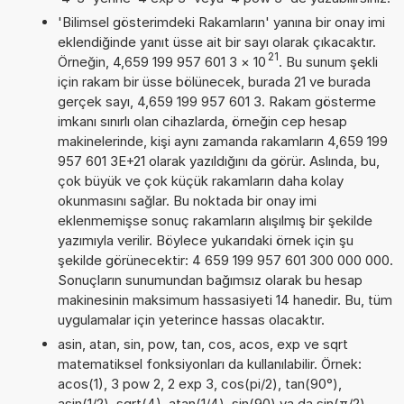
'Bilimsel gösterimdeki Rakamların' yanına bir onay imi
eklendiğinde yanıt üsse ait bir sayı olarak çıkacaktır.
21
Örneğin, 4,659 199 957 601 3
×
10
. Bu sunum şekli
için rakam bir üsse bölünecek, burada 21 ve burada
gerçek sayı, 4,659 199 957 601 3. Rakam gösterme
imkanı sınırlı olan cihazlarda, örneğin cep hesap
makinelerinde, kişi aynı zamanda rakamların 4,659 199
957 601 3E+21 olarak yazıldığını da görür. Aslında, bu,
çok büyük ve çok küçük rakamların daha kolay
okunmasını sağlar. Bu noktada bir onay imi
eklenmemişse sonuç rakamların alışılmış bir şekilde
yazımıyla verilir. Böylece yukarıdaki örnek için şu
şekilde görünecektir: 4 659 199 957 601 300 000 000.
Sonuçların sunumundan bağımsız olarak bu hesap
makinesinin maksimum hassasiyeti 14 hanedir. Bu, tüm
uygulamalar için yeterince hassas olacaktır.
asin, atan, sin, pow, tan, cos, acos, exp ve sqrt
matematiksel fonksiyonları da kullanılabilir. Örnek:
acos(1), 3 pow 2, 2 exp 3, cos(pi/2), tan(90°),
asin(1/2), sqrt(4), atan(1/4), sin(90) ya da sin(π/2)