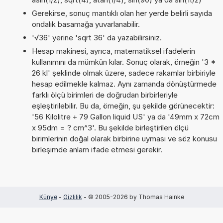
Gerekirse, sonuç mantıklı olan her yerde belirli sayıda
ondalık basamağa yuvarlanabilir.
'√36' yerine 'sqrt 36' da yazabilirsiniz.
Hesap makinesi, ayrıca, matematiksel ifadelerin
kullanımını da mümkün kılar. Sonuç olarak, örneğin '3 *
26 kl' şeklinde olmak üzere, sadece rakamlar birbiriyle
hesap edilmekle kalmaz. Aynı zamanda dönüştürmede
farklı ölçü birimleri de doğrudan birbirleriyle
eşleştirilebilir. Bu da, örneğin, şu şekilde görünecektir:
'56 Kilolitre + 79 Gallon liquid US' ya da '49mm x 72cm
x 95dm = ? cm^3'. Bu şekilde birleştirilen ölçü
birimlerinin doğal olarak birbirine uyması ve söz konusu
birleşimde anlam ifade etmesi gerekir.
Künye
-
Gizlilik
- © 2005-2026 by Thomas Hainke