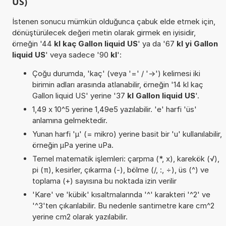
US)
İstenen sonucu mümkün olduğunca çabuk elde etmek için,
dönüştürülecek değeri metin olarak girmek en iyisidir,
örneğin '44
kl kaç Gallon liquid US
' ya da '67
kl yi Gallon
liquid US
' veya sadece '90
kl
':
Çoğu durumda, 'kaç' (veya '=' / '->') kelimesi iki
birimin adları arasında atlanabilir, örneğin '14 kl kaç
Gallon liquid US' yerine '37
kl Gallon liquid US
'.
1,49 x 10^5 yerine 1,49e5 yazılabilir. 'e' harfi 'üs'
anlamına gelmektedir.
Yunan harfi 'µ' (= mikro) yerine basit bir 'u' kullanılabilir,
örneğin µPa yerine uPa.
Temel matematik işlemleri: çarpma (*, x), karekök (√),
pi (π), kesirler, çıkarma (-), bölme (/, :, ÷), üs (^) ve
toplama (+) sayısına bu noktada izin verilir
'Kare' ve 'kübik' kısaltmalarında '^' karakteri '^2' ve
'^3'ten çıkarılabilir. Bu nedenle santimetre kare cm^2
yerine cm2 olarak yazılabilir.