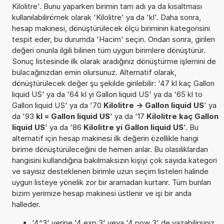
Kilolitre'. Bunu yaparken birimin tam adı ya da kısaltması
kullanılabilirörnek olarak 'Kilolitre' ya da 'kl'. Daha sonra,
hesap makinesi, dönüştürülecek ölçü biriminin kategorisini
tespit eder, bu durumda 'Hacim' seçin. Ondan sonra, girilen
değeri onunla ilgili bilinen tüm uygun birimlere dönüştürür.
Sonuç listesinde ilk olarak aradığınız dönüştürme işlemini de
bulacağınızdan emin olursunuz. Alternatif olarak,
dönüştürülecek değer şu şekilde girilebilir: '47 kl kaç Gallon
liquid US' ya da '64 kl yi Gallon liquid US' ya da '65 kl to
Gallon liquid US' ya da '70
Kilolitre -> Gallon liquid US
' ya
da '93
kl = Gallon liquid US
' ya da '17
Kilolitre kaç Gallon
liquid US
' ya da '86
Kilolitre yi Gallon liquid US
'. Bu
alternatif için hesap makinesi ilk değerin özellikle hangi
birime dönüştürüleceğini de hemen anlar. Bu olasılıklardan
hangisini kullandığına bakılmaksızın kişiyi çok sayıda kategori
ve sayısız desteklenen birimle uzun seçim listeleri halinde
uygun listeye yönelik zor bir aramadan kurtarır. Tüm bunları
bizim yerimize hesap makinesi üstlenir ve işi bir anda
halleder.
'4^3' yerine '4 exp 3' veya '4 pow 3' de yazabilirsiniz.