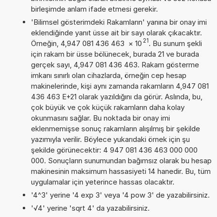
birleşimde anlam ifade etmesi gerekir.
'Bilimsel gösterimdeki Rakamların' yanına bir onay imi
eklendiğinde yanıt üsse ait bir sayı olarak çıkacaktır.
21
Örneğin, 4,947 081 436 463
×
10
. Bu sunum şekli
için rakam bir üsse bölünecek, burada 21 ve burada
gerçek sayı, 4,947 081 436 463. Rakam gösterme
imkanı sınırlı olan cihazlarda, örneğin cep hesap
makinelerinde, kişi aynı zamanda rakamların 4,947 081
436 463 E+21 olarak yazıldığını da görür. Aslında, bu,
çok büyük ve çok küçük rakamların daha kolay
okunmasını sağlar. Bu noktada bir onay imi
eklenmemişse sonuç rakamların alışılmış bir şekilde
yazımıyla verilir. Böylece yukarıdaki örnek için şu
şekilde görünecektir: 4 947 081 436 463 000 000
000. Sonuçların sunumundan bağımsız olarak bu hesap
makinesinin maksimum hassasiyeti 14 hanedir. Bu, tüm
uygulamalar için yeterince hassas olacaktır.
'4^3' yerine '4 exp 3' veya '4 pow 3' de yazabilirsiniz.
'√4' yerine 'sqrt 4' da yazabilirsiniz.