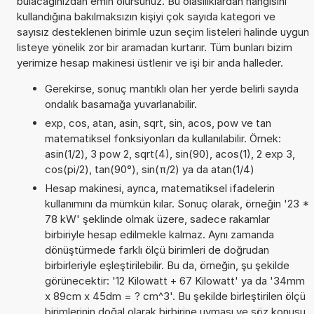
bulacağınızdan emin olursunuz. Bu olasılıklardan hangisini
kullandığına bakılmaksızın kişiyi çok sayıda kategori ve
sayısız desteklenen birimle uzun seçim listeleri halinde uygun
listeye yönelik zor bir aramadan kurtarır. Tüm bunları bizim
yerimize hesap makinesi üstlenir ve işi bir anda halleder.
Gerekirse, sonuç mantıklı olan her yerde belirli sayıda
ondalık basamağa yuvarlanabilir.
exp, cos, atan, asin, sqrt, sin, acos, pow ve tan
matematiksel fonksiyonları da kullanılabilir. Örnek:
asin(1/2), 3 pow 2, sqrt(4), sin(90), acos(1), 2 exp 3,
cos(pi/2), tan(90°), sin(π/2) ya da atan(1/4)
Hesap makinesi, ayrıca, matematiksel ifadelerin
kullanımını da mümkün kılar. Sonuç olarak, örneğin '23 *
78 kW' şeklinde olmak üzere, sadece rakamlar
birbiriyle hesap edilmekle kalmaz. Aynı zamanda
dönüştürmede farklı ölçü birimleri de doğrudan
birbirleriyle eşleştirilebilir. Bu da, örneğin, şu şekilde
görünecektir: '12 Kilowatt + 67 Kilowatt' ya da '34mm
x 89cm x 45dm = ? cm^3'. Bu şekilde birleştirilen ölçü
birimlerinin doğal olarak birbirine uyması ve söz konusu