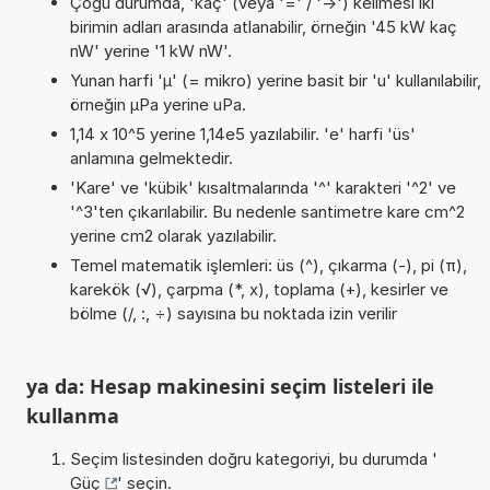
Çoğu durumda, 'kaç' (veya '=' / '->') kelimesi iki
birimin adları arasında atlanabilir, örneğin '45 kW kaç
nW' yerine '1 kW nW'.
Yunan harfi 'µ' (= mikro) yerine basit bir 'u' kullanılabilir,
örneğin µPa yerine uPa.
1,14 x 10^5 yerine 1,14e5 yazılabilir. 'e' harfi 'üs'
anlamına gelmektedir.
'Kare' ve 'kübik' kısaltmalarında '^' karakteri '^2' ve
'^3'ten çıkarılabilir. Bu nedenle santimetre kare cm^2
yerine cm2 olarak yazılabilir.
Temel matematik işlemleri: üs (^), çıkarma (-), pi (π),
karekök (√), çarpma (*, x), toplama (+), kesirler ve
bölme (/, :, ÷) sayısına bu noktada izin verilir
ya da: Hesap makinesini seçim listeleri ile
kullanma
Seçim listesinden doğru kategoriyi, bu durumda '
Güç
' seçin.