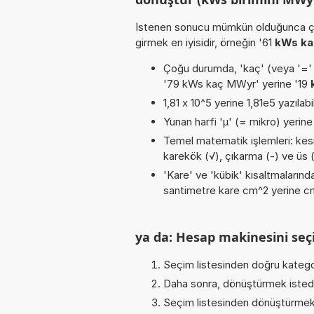
İstenen sonucu mümkün olduğunca ça
girmek en iyisidir, örneğin '61
kWs k
Çoğu durumda, 'kaç' (veya '=' / '
'79 kWs kaç MWyr' yerine '19
1,81 x 10^5 yerine 1,81e5 yazılabi
Yunan harfi 'µ' (= mikro) yerine b
Temel matematik işlemleri: kesirl
karekök (√), çıkarma (-) ve üs (^
'Kare' ve 'kübik' kısaltmalarında
santimetre kare cm^2 yerine cm2
ya da: Hesap makinesini seçi
Seçim listesinden doğru katego
Daha sonra, dönüştürmek istediğ
Seçim listesinden dönüştürmek 