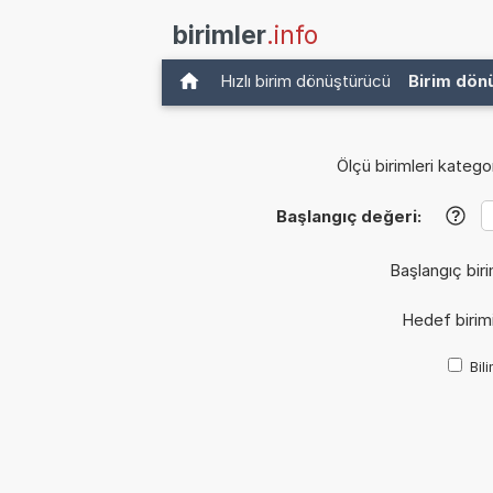
birimler
.info
Hızlı birim dönüştürücü
Birim dön
Ölçü birimleri kategor
Başlangıç değeri:
?
Başlangıç biri
Hedef birim
Bil