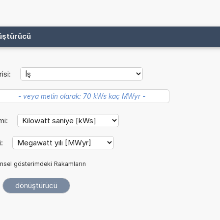
üştürücü
isi:
mi:
i:
imsel gösterimdeki Rakamların