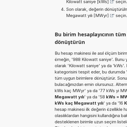
Kilowatt saniye [kWs]
' seçin
Son olarak, değerin dönüştürülm
Megawatt yılı [MWyr]
' seçin
Bu birim hesaplayıcının tü
dönüştürün
Bu hesap makinesi ile asıl ölçüm biri
örneğin, '988 Kilowatt saniye'. Bunu y
olarak 'Kilowatt saniye' ya da 'kWs'.
kategorisini tespit eder, bu durumda 'İ
tüm uygun birimlere dönüştürür. Sonuç
bulacağınızdan emin olursunuz. Alterna
kWs kaç MWyr' ya da '77 kWs yi MW
Megawatt yılı
' ya da '58
kWs = M
kWs kaç Megawatt yılı
' ya da '16
K
hesap makinesi ilk değerin özellikle 
olasılıklardan hangisini kullandığına b
desteklenen birimle uzun seçim listele