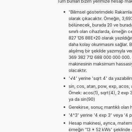
Tüm bunları bizim yerimize hesap makin
'Bilimsel gösterimdeki Rakamları
olarak çıkacaktır. Örneğin, 3,6
bölünecek, burada 20 ve burad
sınırlı olan cihazlarda, örneğin
827 126 88E+20 olarak yazıldığı
daha kolay okunmasını sağlar. 
alışılmış bir şekilde yazımıyla v
369 382 712 688 000 000 000. 
makinesinin maksimum hassasiye
olacaktır.
'√4' yerine 'sqrt 4' da yazabilirs
sin, cos, atan, pow, exp, acos, a
Örnek: acos(1), sqrt(4), 2 exp 3
ya da sin(90)
Gerekirse, sonuç mantıklı olan h
'4^3' yerine '4 exp 3' veya '4 p
Hesap makinesi, ayrıca, matemat
örneğin '13 * 52 kWs' şeklinde 