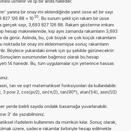
esi üstlenir ve işi bir anda halleder.
n' yanına bir onay imi eklendiğinde yanıt üsse ait bir sayı
20
93 827 126 88
×
10
. Bu sunum şekli için rakam bir üsse
a gerçek sayı, 3,693 827 126 88. Rakam gösterme imkanı
 cep hesap makinelerinde, kişi aynı zamanda rakamların 3,693
nı da görür. Aslında, bu, çok büyük ve çok küçük rakamların
Bu noktada bir onay imi eklenmemişse sonuç rakamların
erilir. Böylece yukarıdaki örnek için şu şekilde görünecektir:
Sonuçların sunumundan bağımsız olarak bu hesap
ti 14 hanedir. Bu, tüm uygulamalar için yeterince hassas
iniz.
sin, tan ve sqrt matematiksel fonksiyonları da kullanılabilir.
, 3 pow 2, cos(pi/2), sin(π/2), tan(90°), atan(1/4), asin(1/2)
er yerde belirli sayıda ondalık basamağa yuvarlanabilir.
ow 3' de yazabilirsiniz.
iksel ifadelerin kullanımını da mümkün kılar. Sonuç olarak,
olmak üzere, sadece rakamlar birbiriyle hesap edilmekle