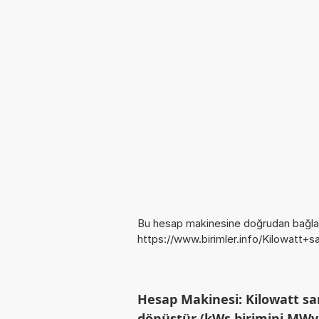
Bu hesap makinesine doğrudan bağlan
https://www.birimler.info/Kilowatt+s
Hesap Makinesi: Kilowatt san
dönüştür (kWs birimini MWy