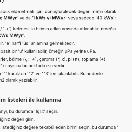
buk elde etmek için, dönüştürülecek değeri metin olarak
aç MWyr
' ya da '1
kWs yi MWyr
' veya sadece '40
kWs
':
->') kelimesi iki birimin adları arasında atlanabilir, örneğin
kWs MWyr
'.
lir. 'e' harfi 'üs' anlamına gelmektedir.
asit bir 'u' kullanılabilir, örneğin µPa yerine uPa.
er, bölme (/, :, ÷), çarpma (*, x), pi (π), toplama (+),
) sayısına bu noktada izin verilir
 '^' karakteri '^2' ve '^3'ten çıkarılabilir. Bu nedenle
 olarak yazılabilir.
m listeleri ile kullanma
riyi, bu durumda '
İş
' seçin.
iniz değeri girin.
istediğiniz değere tekabül eden birimi seçin, bu durumda '