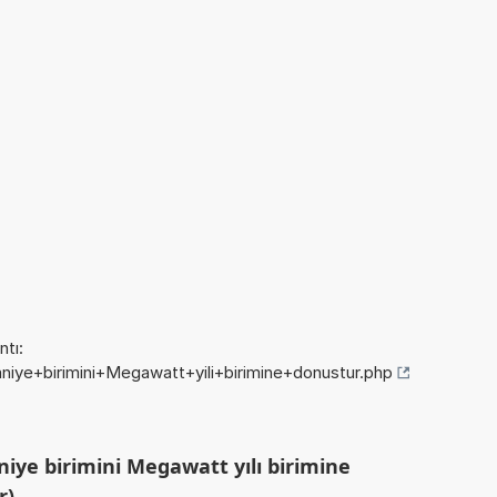
tı:
aniye+birimini+Megawatt+yili+birimine+donustur.php
iye birimini Megawatt yılı birimine
r)