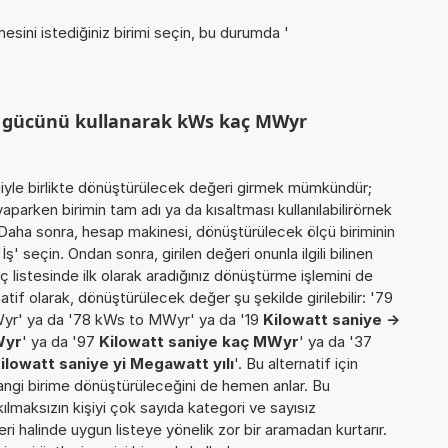
.
esini istediğiniz birimi seçin, bu durumda '
.
m gücünü kullanarak kWs kaç MWyr
miyle birlikte dönüştürülecek değeri girmek mümkündür;
aparken birimin tam adı ya da kısaltması kullanılabilirörnek
 Daha sonra, hesap makinesi, dönüştürülecek ölçü biriminin
ş' seçin. Ondan sonra, girilen değeri onunla ilgili bilinen
 listesinde ilk olarak aradığınız dönüştürme işlemini de
tif olarak, dönüştürülecek değer şu şekilde girilebilir: '79
yr' ya da '78 kWs to MWyr' ya da '19
Kilowatt saniye ->
Wyr
' ya da '97
Kilowatt saniye kaç MWyr
' ya da '37
ilowatt saniye yi Megawatt yılı
'. Bu alternatif için
hangi birime dönüştürüleceğini de hemen anlar. Bu
akılmaksızın kişiyi çok sayıda kategori ve sayısız
ri halinde uygun listeye yönelik zor bir aramadan kurtarır.