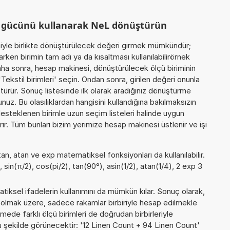
m gücünü kullanarak NeL dönüştürün
miyle birlikte dönüştürülecek değeri girmek mümkündür;
ken birimin tam adı ya da kısaltması kullanılabilirörnek
aha sonra, hesap makinesi, dönüştürülecek ölçü biriminin
Tekstil birimleri' seçin. Ondan sonra, girilen değeri onunla
ştürür. Sonuç listesinde ilk olarak aradığınız dönüştürme
nuz. Bu olasılıklardan hangisini kullandığına bakılmaksızın
desteklenen birimle uzun seçim listeleri halinde uygun
rır. Tüm bunları bizim yerimize hesap makinesi üstlenir ve işi
tan, atan ve exp matematiksel fonksiyonları da kullanılabilir.
 sin(π/2), cos(pi/2), tan(90°), asin(1/2), atan(1/4), 2 exp 3
iksel ifadelerin kullanımını da mümkün kılar. Sonuç olarak,
 olmak üzere, sadece rakamlar birbiriyle hesap edilmekle
de farklı ölçü birimleri de doğrudan birbirleriyle
, şu şekilde görünecektir: '12 Linen Count + 94 Linen Count'