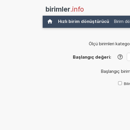
birimler
.info
Hızlı birim dönüştürücü
Birim d
Ölçü birimleri kategor
Başlangıç değeri:
?
Başlangıç birim
Bil