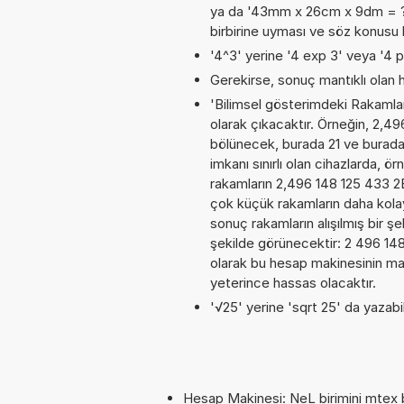
ya da '43mm x 26cm x 9dm = ? cm
birbirine uyması ve söz konusu 
'4^3' yerine '4 exp 3' veya '4 p
Gerekirse, sonuç mantıklı olan h
'Bilimsel gösterimdeki Rakamları
olarak çıkacaktır. Örneğin, 2,4
bölünecek, burada 21 ve burad
imkanı sınırlı olan cihazlarda, 
rakamların 2,496 148 125 433 2E+
çok küçük rakamların daha kola
sonuç rakamların alışılmış bir şe
şekilde görünecektir: 2 496 1
olarak bu hesap makinesinin ma
yeterince hassas olacaktır.
'√25' yerine 'sqrt 25' da yazabili
Hesap Makinesi: NeL birimini mtex b