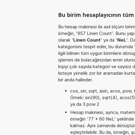
Bu birim hesaplayıcının tü
Bu hesap makinesi ile asıl ölçüm biri
örneğin, '957 Linen Count'. Bunu yapar
olarak '
Linen Count
' ya da '
NeL
'. D
kategorisini tespit eder, bu durumda '
ilgili bilinen tüm uygun birimlere dönü
işlemini de bulacağınızdan emin olursu
kişiyi çok sayıda kategori ve sayısız 
listeye yönelik zor bir aramadan kurta
bir anda halleder.
cos, sin, sqrt, asin, acos, pow, 
Örnek: sin(90), sqrt(4), acos(1),
ya da 3 pow 2
Hesap makinesi, ayrıca, matemat
örneğin '77 * 60 NeL' şeklinde
kalmaz. Aynı zamanda dönüştürme
eşleştirilebilir. Bu da, örneğin