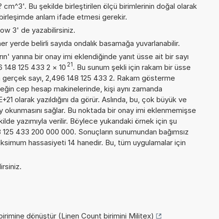
^3'. Bu şekilde birleştirilen ölçü birimlerinin doğal olarak
birleşimde anlam ifade etmesi gerekir.
ow 3' de yazabilirsiniz.
er yerde belirli sayıda ondalık basamağa yuvarlanabilir.
n' yanına bir onay imi eklendiğinde yanıt üsse ait bir sayı
21
96 148 125 433 2
×
10
. Bu sunum şekli için rakam bir üsse
a gerçek sayı, 2,496 148 125 433 2. Rakam gösterme
örneğin cep hesap makinelerinde, kişi aynı zamanda
21 olarak yazıldığını da görür. Aslında, bu, çok büyük ve
y okunmasını sağlar. Bu noktada bir onay imi eklenmemişse
kilde yazımıyla verilir. Böylece yukarıdaki örnek için şu
48 125 433 200 000 000. Sonuçların sunumundan bağımsız
ksimum hassasiyeti 14 hanedir. Bu, tüm uygulamalar için
rsiniz.
irimine dönüştür (Linen Count birimini Militex)