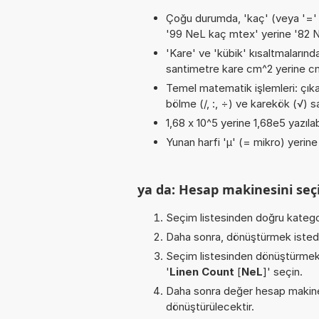
Çoğu durumda, 'kaç' (veya '=' / '
'99 NeL kaç mtex' yerine '82 
'Kare' ve 'kübik' kısaltmalarında
santimetre kare cm^2 yerine cm2
Temel matematik işlemleri: çıkar
bölme (/, :, ÷) ve karekök (√) sa
1,68 x 10^5 yerine 1,68e5 yazılab
Yunan harfi 'µ' (= mikro) yerine b
ya da: Hesap makinesini seçi
Seçim listesinden doğru katego
Daha sonra, dönüştürmek istediğ
Seçim listesinden dönüştürmek 
'
Linen Count
[
NeL
]' seçin.
Daha sonra değer hesap makines
dönüştürülecektir.