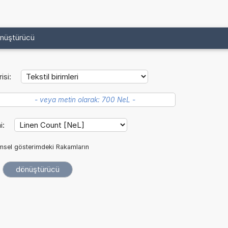
önüştürücü
isi:
i:
imsel gösterimdeki Rakamların