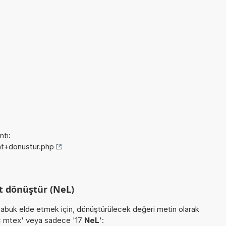
tı:
nt+donustur.php
t dönüştür (NeL)
buk elde etmek için, dönüştürülecek değeri metin olarak
kaç mtex' veya sadece '17
NeL
':