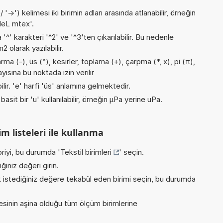
->') kelimesi iki birimin adları arasında atlanabilir, örneğin
NeL mtex'.
 '^' karakteri '^2' ve '^3'ten çıkarılabilir. Bu nedenle
 olarak yazılabilir.
ma (-), üs (^), kesirler, toplama (+), çarpma (*, x), pi (π),
yısına bu noktada izin verilir
ilir. 'e' harfi 'üs' anlamına gelmektedir.
asit bir 'u' kullanılabilir, örneğin µPa yerine uPa.
m listeleri ile kullanma
riyi, bu durumda '
Tekstil birimleri
' seçin.
iniz değeri girin.
istediğiniz değere tekabül eden birimi seçin, bu durumda
inin aşina olduğu tüm ölçüm birimlerine