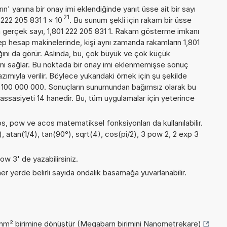
n' yanına bir onay imi eklendiğinde yanıt üsse ait bir sayı
21
 222 205 831 1
×
10
. Bu sunum şekli için rakam bir üsse
 gerçek sayı, 1,801 222 205 831 1. Rakam gösterme imkanı
 cep hesap makinelerinde, kişi aynı zamanda rakamların 1,801
ığını da görür. Aslında, bu, çok büyük ve çok küçük
nı sağlar. Bu noktada bir onay imi eklenmemişse sonuç
yazımıyla verilir. Böylece yukarıdaki örnek için şu şekilde
1 100 000 000. Sonuçların sunumundan bağımsız olarak bu
sasiyeti 14 hanedir. Bu, tüm uygulamalar için yeterince
cos, pow ve acos matematiksel fonksiyonları da kullanılabilir.
), atan(1/4), tan(90°), sqrt(4), cos(pi/2), 3 pow 2, 2 exp 3
ow 3' de yazabilirsiniz.
er yerde belirli sayıda ondalık basamağa yuvarlanabilir.
 nm² birimine dönüştür (Megabarn birimini Nanometrekare)