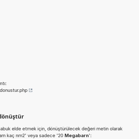
tı:
+donustur.php
dönüştür
buk elde etmek için, dönüştürülecek değeri metin olarak
abarn kaç nm2' veya sadece '20
Megabarn
':