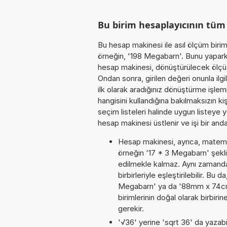
Bu birim hesaplayıcının tü
Bu hesap makinesi ile asıl ölçüm biri
örneğin, '198 Megabarn'. Bunu yaparken
hesap makinesi, dönüştürülecek ölçü b
Ondan sonra, girilen değeri onunla ilg
ilk olarak aradığınız dönüştürme işlem
hangisini kullandığına bakılmaksızın k
seçim listeleri halinde uygun listeye 
hesap makinesi üstlenir ve işi bir anda
Hesap makinesi, ayrıca, matemat
örneğin '17 * 3 Megabarn' şekl
edilmekle kalmaz. Aynı zamanda
birbirleriyle eşleştirilebilir. B
Megabarn' ya da '88mm x 74cm x
birimlerinin doğal olarak birbi
gerekir.
'√36' yerine 'sqrt 36' da yazabil