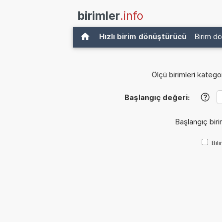
birimler
.info
Hızlı birim dönüştürücü
Birim d
Ölçü birimleri kategor
Başlangıç değeri:
?
Başlangıç biri
Bil