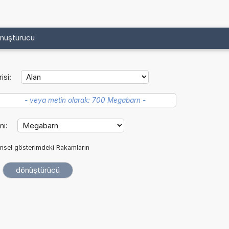
önüştürücü
isi:
mi:
imsel gösterimdeki Rakamların