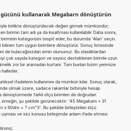
m gücünü kullanarak Megabarn dönüştürün
miyle birlikte dönüştürülecek değeri girmek mümkündür;
 birimin tam adı ya da kısaltması kullanılabilir Daha sonra,
iriminin kategorisini tespit eder, bu durumda 'Alan' seçin.
ili bilinen tüm uygun birimlere dönüştürür. Sonuç listesinde
ini de bulacağınızdan emin olursunuz. Bu olasılıklardan
işiyi çok sayıda kategori ve sayısız desteklenen birimle uzun
yönelik zor bir aramadan kurtarır. Tüm bunları bizim yerimize
 halleder.
iksel ifadelerin kullanımını da mümkün kılar. Sonuç olarak,
inde olmak üzere, sadece rakamlar birbiriyle hesap
 dönüştürmede farklı ölçü birimleri de doğrudan
u da, örneğin, şu şekilde görünecektir: '45 Megabarn + 31
 60dm = ? cm^3'. Bu şekilde birleştirilen ölçü
rine uyması ve söz konusu birleşimde anlam ifade etmesi
irsiniz.