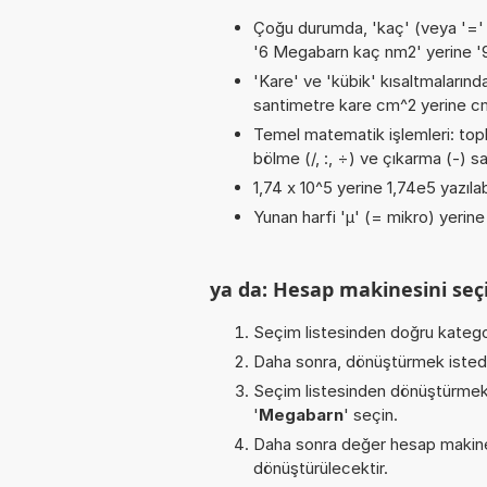
Çoğu durumda, 'kaç' (veya '=' / '
'6 Megabarn kaç nm2' yerine '
'Kare' ve 'kübik' kısaltmalarında
santimetre kare cm^2 yerine cm2
Temel matematik işlemleri: topla
bölme (/, :, ÷) ve çıkarma (-) sa
1,74 x 10^5 yerine 1,74e5 yazılab
Yunan harfi 'µ' (= mikro) yerine b
ya da: Hesap makinesini seçi
Seçim listesinden doğru katego
Daha sonra, dönüştürmek istediğ
Seçim listesinden dönüştürmek 
'
Megabarn
' seçin.
Daha sonra değer hesap makines
dönüştürülecektir.