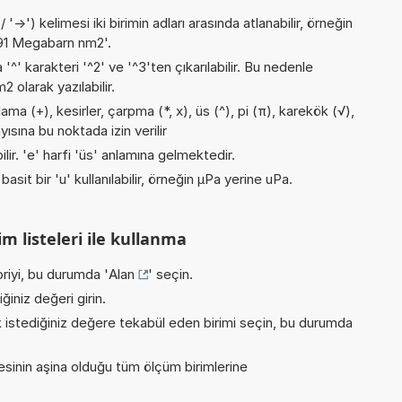
->') kelimesi iki birimin adları arasında atlanabilir, örneğin
91 Megabarn nm2'.
 '^' karakteri '^2' ve '^3'ten çıkarılabilir. Bu nedenle
 olarak yazılabilir.
ma (+), kesirler, çarpma (*, x), üs (^), pi (π), karekök (√),
yısına bu noktada izin verilir
ilir. 'e' harfi 'üs' anlamına gelmektedir.
asit bir 'u' kullanılabilir, örneğin µPa yerine uPa.
m listeleri ile kullanma
riyi, bu durumda '
Alan
' seçin.
iniz değeri girin.
istediğiniz değere tekabül eden birimi seçin, bu durumda
inin aşina olduğu tüm ölçüm birimlerine