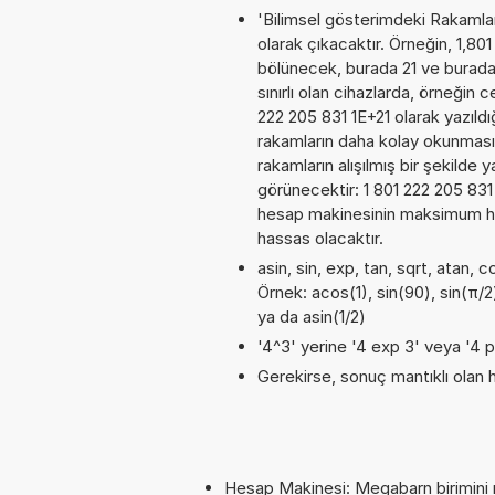
'Bilimsel gösterimdeki Rakamları
olarak çıkacaktır. Örneğin, 1,801
bölünecek, burada 21 ve burada
sınırlı olan cihazlarda, örneğin
222 205 831 1E+21 olarak yazıld
rakamların daha kolay okunması
rakamların alışılmış bir şekilde 
görünecektir: 1 801 222 205 83
hesap makinesinin maksimum has
hassas olacaktır.
asin, sin, exp, tan, sqrt, atan, 
Örnek: acos(1), sin(90), sin(π/2
ya da asin(1/2)
'4^3' yerine '4 exp 3' veya '4 p
Gerekirse, sonuç mantıklı olan h
Hesap Makinesi: Megabarn birimini