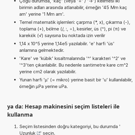
Çoğu durumda, 'kaç' (veya '=' / '->') kelimesi iki
birimin adları arasında atlanabilir, örneğin '45 Mm kaç
am' yerine '1 Mm am'.
Temel matematik işlemleri: çarpma (*, x), çıkarma (-),
toplama (+), bölme (/, :, ÷), kesirler, üs (^), pi (π) ve
karekök (√) sayısına bu noktada izin verilir
1,14 x 10^5 yerine 1,14e5 yazılabilir. 'e' harfi 'üs'
anlamına gelmektedir.
'Kare' ve 'kübik' kısaltmalarında '^' karakteri '^2' ve
'^3'ten çıkarılabilir. Bu nedenle santimetre kare cm^2
yerine cm2 olarak yazılabilir.
Yunan harfi 'µ' (= mikro) yerine basit bir 'u' kullanılabilir,
örneğin µPa yerine uPa.
ya da: Hesap makinesini seçim listeleri ile
kullanma
Seçim listesinden doğru kategoriyi, bu durumda '
Uzunluk
' seçin.