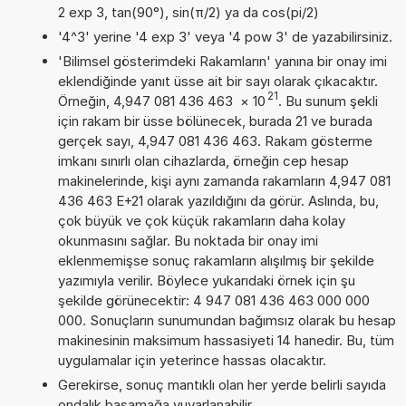
2 exp 3, tan(90°), sin(π/2) ya da cos(pi/2)
'4^3' yerine '4 exp 3' veya '4 pow 3' de yazabilirsiniz.
'Bilimsel gösterimdeki Rakamların' yanına bir onay imi
eklendiğinde yanıt üsse ait bir sayı olarak çıkacaktır.
21
Örneğin, 4,947 081 436 463
×
10
. Bu sunum şekli
için rakam bir üsse bölünecek, burada 21 ve burada
gerçek sayı, 4,947 081 436 463. Rakam gösterme
imkanı sınırlı olan cihazlarda, örneğin cep hesap
makinelerinde, kişi aynı zamanda rakamların 4,947 081
436 463 E+21 olarak yazıldığını da görür. Aslında, bu,
çok büyük ve çok küçük rakamların daha kolay
okunmasını sağlar. Bu noktada bir onay imi
eklenmemişse sonuç rakamların alışılmış bir şekilde
yazımıyla verilir. Böylece yukarıdaki örnek için şu
şekilde görünecektir: 4 947 081 436 463 000 000
000. Sonuçların sunumundan bağımsız olarak bu hesap
makinesinin maksimum hassasiyeti 14 hanedir. Bu, tüm
uygulamalar için yeterince hassas olacaktır.
Gerekirse, sonuç mantıklı olan her yerde belirli sayıda
ondalık basamağa yuvarlanabilir.