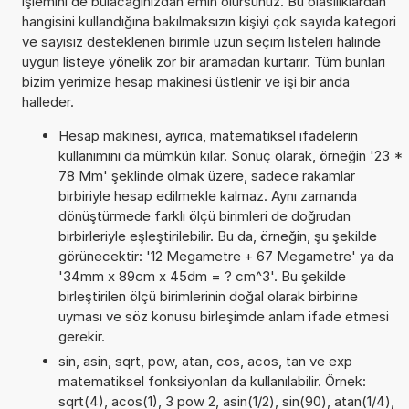
işlemini de bulacağınızdan emin olursunuz. Bu olasılıklardan
hangisini kullandığına bakılmaksızın kişiyi çok sayıda kategori
ve sayısız desteklenen birimle uzun seçim listeleri halinde
uygun listeye yönelik zor bir aramadan kurtarır. Tüm bunları
bizim yerimize hesap makinesi üstlenir ve işi bir anda
halleder.
Hesap makinesi, ayrıca, matematiksel ifadelerin
kullanımını da mümkün kılar. Sonuç olarak, örneğin '23 *
78 Mm' şeklinde olmak üzere, sadece rakamlar
birbiriyle hesap edilmekle kalmaz. Aynı zamanda
dönüştürmede farklı ölçü birimleri de doğrudan
birbirleriyle eşleştirilebilir. Bu da, örneğin, şu şekilde
görünecektir: '12 Megametre + 67 Megametre' ya da
'34mm x 89cm x 45dm = ? cm^3'. Bu şekilde
birleştirilen ölçü birimlerinin doğal olarak birbirine
uyması ve söz konusu birleşimde anlam ifade etmesi
gerekir.
sin, asin, sqrt, pow, atan, cos, acos, tan ve exp
matematiksel fonksiyonları da kullanılabilir. Örnek:
sqrt(4), acos(1), 3 pow 2, asin(1/2), sin(90), atan(1/4),