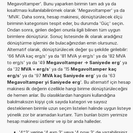
Megavoltamper'. Bunu yaparken birimin tam adı ya da
kısaltması kullanılabilirörnek olarak 'Megavoltamper' ya da
'MVA'. Daha sonra, hesap makinesi, dönüştürülecek ölçü
biriminin kategorisini tespit eder, bu durumda 'Güç' seçin.
Ondan sonra, girilen değeri onunla ilgili bilinen tüm uygun
birimlere dönüştürür. Sonuç listesinde ilk olarak aradığınız
dönüştürme işlemini de bulacağınızdan emin olursunuz.
Alternatif olarak, dönüştürülecek değer şu şekilde girilebilir:
'66 MVA kaç erg/s' ya da '81 MVA yi erg/s' ya da '82 MVA
to erg/s' ya da '49
Megavoltamper -> Saniyede erg
' ya
da '32
MVA = erg/s
' ya da '15
Megavoltamper kaç
erg/s
' ya da '97
MVA kaç Saniyede erg
' ya da '63
Megavoltamper yi Saniyede erg
'. Bu alternatif için hesap
makinesi ilk değerin özellikle hangi birime dönüştürüleceğini
de hemen anlar. Bu olasılıklardan hangisini kullandığına
bakılmaksızın kişiyi çok sayıda kategori ve sayısız
desteklenen birimle uzun seçim listeleri halinde uygun listeye
yönelik zor bir aramadan kurtarır. Tüm bunları bizim yerimize
hesap makinesi üstlenir ve işi bir anda halleder.
'4^3' yerine '4 exp 3' veya '4 pow 3' de yazabilirsiniz.