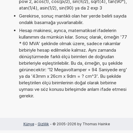
pow 2, acos(1), cos(pi/2), sin(π/2), sqrt(4), tan(90°),
atan(1/4), asin(1/2), sin(90) ya da 2 exp 3
Gerekirse, sonuç mantıklı olan her yerde belirli sayıda
ondalık basamağa yuvarlanabilir.
Hesap makinesi, ayrıca, matematiksel ifadelerin
kullanımını da mümkün kılar. Sonuç olarak, örneğin '77
* 60 MVA' şeklinde olmak üzere, sadece rakamlar
birbiriyle hesap edilmekle kalmaz. Aynı zamanda
dönüştürmede farklı ölçü birimleri de doğrudan
birbirleriyle eşleştirilebilir. Bu da, örneğin, şu şekilde
görünecektir: '12 Megavoltamper + 94 Saniyede erg'
ya da '43mm x 26cm x 9dm = ? cm^3'. Bu şekilde
birleştirilen ölçü birimlerinin doğal olarak birbirine
uyması ve söz konusu birleşimde anlam ifade etmesi
gerekir.
Künye
-
Gizlilik
- © 2005-2026 by Thomas Hainke