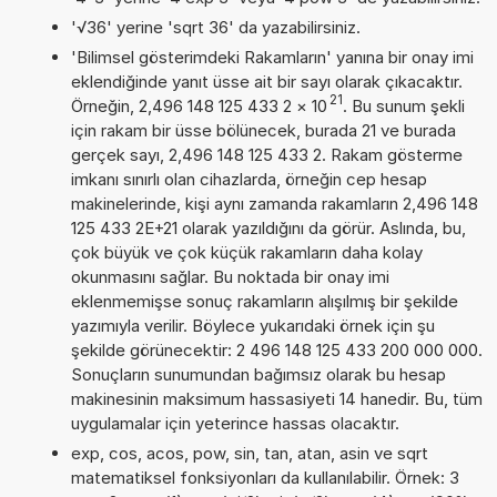
'√36' yerine 'sqrt 36' da yazabilirsiniz.
'Bilimsel gösterimdeki Rakamların' yanına bir onay imi
eklendiğinde yanıt üsse ait bir sayı olarak çıkacaktır.
21
Örneğin, 2,496 148 125 433 2
×
10
. Bu sunum şekli
için rakam bir üsse bölünecek, burada 21 ve burada
gerçek sayı, 2,496 148 125 433 2. Rakam gösterme
imkanı sınırlı olan cihazlarda, örneğin cep hesap
makinelerinde, kişi aynı zamanda rakamların 2,496 148
125 433 2E+21 olarak yazıldığını da görür. Aslında, bu,
çok büyük ve çok küçük rakamların daha kolay
okunmasını sağlar. Bu noktada bir onay imi
eklenmemişse sonuç rakamların alışılmış bir şekilde
yazımıyla verilir. Böylece yukarıdaki örnek için şu
şekilde görünecektir: 2 496 148 125 433 200 000 000.
Sonuçların sunumundan bağımsız olarak bu hesap
makinesinin maksimum hassasiyeti 14 hanedir. Bu, tüm
uygulamalar için yeterince hassas olacaktır.
exp, cos, acos, pow, sin, tan, atan, asin ve sqrt
matematiksel fonksiyonları da kullanılabilir. Örnek: 3