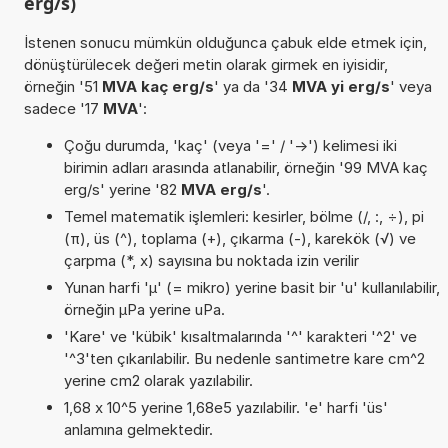
erg/s)
İstenen sonucu mümkün olduğunca çabuk elde etmek için,
dönüştürülecek değeri metin olarak girmek en iyisidir,
örneğin '51
MVA kaç erg/s
' ya da '34
MVA yi erg/s
' veya
sadece '17
MVA
':
Çoğu durumda, 'kaç' (veya '=' / '->') kelimesi iki
birimin adları arasında atlanabilir, örneğin '99 MVA kaç
erg/s' yerine '82
MVA erg/s
'.
Temel matematik işlemleri: kesirler, bölme (/, :, ÷), pi
(π), üs (^), toplama (+), çıkarma (-), karekök (√) ve
çarpma (*, x) sayısına bu noktada izin verilir
Yunan harfi 'µ' (= mikro) yerine basit bir 'u' kullanılabilir,
örneğin µPa yerine uPa.
'Kare' ve 'kübik' kısaltmalarında '^' karakteri '^2' ve
'^3'ten çıkarılabilir. Bu nedenle santimetre kare cm^2
yerine cm2 olarak yazılabilir.
1,68 x 10^5 yerine 1,68e5 yazılabilir. 'e' harfi 'üs'
anlamına gelmektedir.