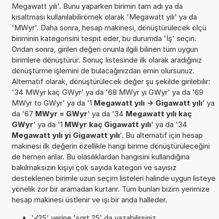
Megawatt yılı'. Bunu yaparken birimin tam adı ya da
kısaltması kullanılabilirörnek olarak 'Megawatt yılı' ya da
'MWyr'. Daha sonra, hesap makinesi, dönüştürülecek ölçü
biriminin kategorisini tespit eder, bu durumda 'İş' seçin.
Ondan sonra, girilen değeri onunla ilgili bilinen tüm uygun
birimlere dönüştürür. Sonuç listesinde ilk olarak aradığınız
dönüştürme işlemini de bulacağınızdan emin olursunuz.
Alternatif olarak, dönüştürülecek değer şu şekilde girilebilir:
'34 MWyr kaç GWyr' ya da '68 MWyr yi GWyr' ya da '69
MWyr to GWyr' ya da '1
Megawatt yılı -> Gigawatt yılı
' ya
da '67
MWyr = GWyr
' ya da '34
Megawatt yılı kaç
GWyr
' ya da '1
MWyr kaç Gigawatt yılı
' ya da '34
Megawatt yılı yi Gigawatt yılı
'. Bu alternatif için hesap
makinesi ilk değerin özellikle hangi birime dönüştürüleceğini
de hemen anlar. Bu olasılıklardan hangisini kullandığına
bakılmaksızın kişiyi çok sayıda kategori ve sayısız
desteklenen birimle uzun seçim listeleri halinde uygun listeye
yönelik zor bir aramadan kurtarır. Tüm bunları bizim yerimize
hesap makinesi üstlenir ve işi bir anda halleder.
'√25' yerine 'sqrt 25' da yazabilirsiniz.