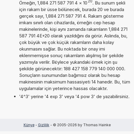
20
Örneğin, 1,884 271 587 791 4
×
10
. Bu sunum şekli
için rakam bir üsse bölünecek, burada 20 ve burada
gerçek sayı, 1,884 271 587 791 4. Rakam gösterme
imkanı sınırlı olan cihazlarda, örneğin cep hesap
makinelerinde, kişi aynı zamanda rakamların 1,884 271
587 791 4E+20 olarak yazıldığını da görür. Aslında, bu,
çok büyük ve çok küçük rakamların daha kolay
okunmasını sağlar. Bu noktada bir onay imi
eklenmemişse sonuç rakamların alışılmış bir şekilde
yazımıyla verilir. Böylece yukarıdaki örnek için şu
şekilde görünecektir: 188 427 158 779 140 000 000.
Sonuçların sunumundan bağımsız olarak bu hesap
makinesinin maksimum hassasiyeti 14 hanedir. Bu, tüm
uygulamalar için yeterince hassas olacaktır.
'4^3' yerine '4 exp 3' veya '4 pow 3' de yazabilirsiniz.
Künye
-
Gizlilik
- © 2005-2026 by Thomas Hainke