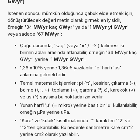
GWyr)
İstenen sonucu mümkün olduğunca çabuk elde etmek için,
dönüştürülecek değeri metin olarak girmek en iyisidir,
örneğin '34
MWyr kaç GWyr
' ya da '1
MWyr yi GWyr
'
veya sadece '67
MWyr
':
Çoğu durumda, 'kaç' (veya '=' / '->') kelimesi iki
birimin adları arasında atlanabilir, örneğin '34 MWyr kaç
GWyr' yerine '1
MWyr GWyr
'.
1,36 x 10^5 yerine 1,36e5 yazılabilir. 'e' harfi 'üs'
anlamına gelmektedir.
Temel matematik işlemleri: pi (π), kesirler, çıkarma (-),
bölme (/, :, ÷), toplama (+), çarpma (*, x), karekök (√)
ve üs (^) sayısına bu noktada izin verilir
Yunan harfi 'µ' (= mikro) yerine basit bir 'u' kullanılabilir,
örneğin µPa yerine uPa.
'Kare' ve 'kübik' kısaltmalarında '^' karakteri '^2' ve
'^3'ten çıkarılabilir. Bu nedenle santimetre kare cm^2
yerine cm2 olarak yazılabilir.