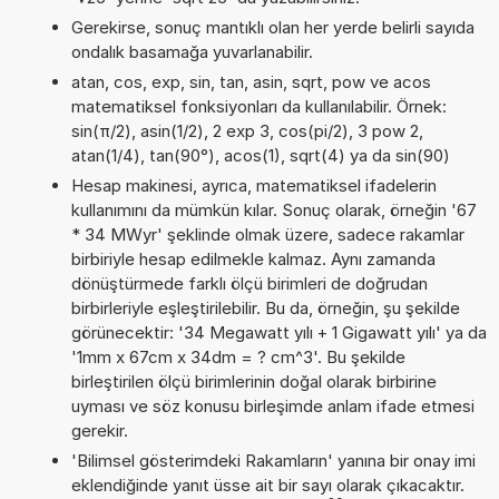
Gerekirse, sonuç mantıklı olan her yerde belirli sayıda
ondalık basamağa yuvarlanabilir.
atan, cos, exp, sin, tan, asin, sqrt, pow ve acos
matematiksel fonksiyonları da kullanılabilir. Örnek:
sin(π/2), asin(1/2), 2 exp 3, cos(pi/2), 3 pow 2,
atan(1/4), tan(90°), acos(1), sqrt(4) ya da sin(90)
Hesap makinesi, ayrıca, matematiksel ifadelerin
kullanımını da mümkün kılar. Sonuç olarak, örneğin '67
* 34 MWyr' şeklinde olmak üzere, sadece rakamlar
birbiriyle hesap edilmekle kalmaz. Aynı zamanda
dönüştürmede farklı ölçü birimleri de doğrudan
birbirleriyle eşleştirilebilir. Bu da, örneğin, şu şekilde
görünecektir: '34 Megawatt yılı + 1 Gigawatt yılı' ya da
'1mm x 67cm x 34dm = ? cm^3'. Bu şekilde
birleştirilen ölçü birimlerinin doğal olarak birbirine
uyması ve söz konusu birleşimde anlam ifade etmesi
gerekir.
'Bilimsel gösterimdeki Rakamların' yanına bir onay imi
eklendiğinde yanıt üsse ait bir sayı olarak çıkacaktır.